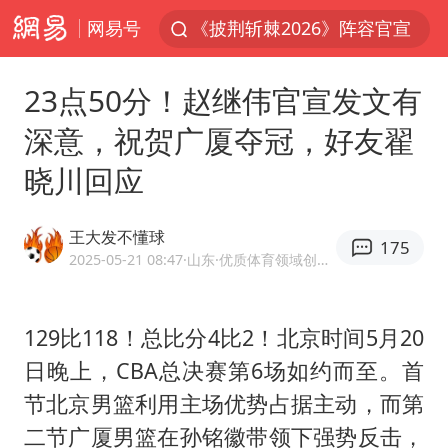
网易号
《披荆斩棘2026》阵容官宣
中国籍豪华游艇富商之子在泰国被杀
23点50分！赵继伟官宣发文有
白海豚北上或致京津冀暴雨
深意，祝贺广厦夺冠，好友翟
美将每月供乌爱国者拦截导弹
晓川回应
《龙餐馆》 冲奖
世界第1特鲁姆普斯诺克中国赛一轮游
王大发不懂球
175
上门女婿出轨女邻居多年被判重婚罪
2025-05-21 08:47
·山东
·优质体育领域创作者
新疆一婚礼线上邀请引热议
香港刷新1884年以来最高气温纪录
129比118！总比分4比2！北京时间5月20
日晚上，CBA总决赛第6场如约而至。首
国足U17与阿森纳决赛取消 并列冠军
节北京男篮利用主场优势占据主动，而第
构建更高水平的全民健身公共服务体系
二节广厦男篮在孙铭徽带领下强势反击，