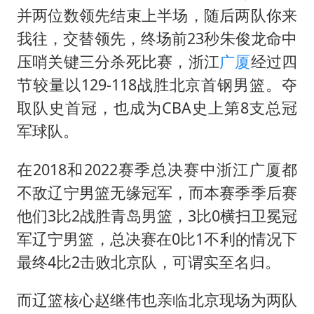
云南一男子胃中取出180颗铁钉
并两位数领先结束上半场，随后两队你来
景区回应“麦积山石窟看完需2000元”
我往，交替领先，终场前23秒朱俊龙命中
曹颖儿子首次演长剧
压哨关键三分杀死比赛，浙江
广厦
经过四
以军士兵把枪口对准中国记者
节较量以129-118战胜北京首钢男篮。夺
取队史首冠，也成为CBA史上第8支总冠
奋力开创中国式现代化建设新局面
军球队。
在2018和2022赛季总决赛中浙江广厦都
不敌辽宁男篮无缘冠军，而本赛季季后赛
他们3比2战胜青岛男篮，3比0横扫卫冕冠
军辽宁男篮，总决赛在0比1不利的情况下
最终4比2击败北京队，可谓实至名归。
而辽篮核心
赵继伟
也亲临北京现场为两队