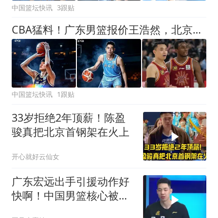
中国篮坛快讯
3跟贴
CBA猛料！广东男篮报价王浩然，北京男篮报价朱俊龙，江苏欲签原帅
中国篮坛快讯
1跟贴
33岁拒绝2年顶薪！陈盈
骏真把北京首钢架在火上
开心就好云仙女
广东宏远出手引援动作好
快啊！中国男篮核心被疯
抢，广厦拒绝锁人