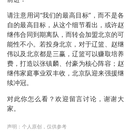
请注意用词“我们的最高目标”，而不是各
自的最高目标，从这个细节看出，或许赵
继伟合同到期离队，而转会加盟北京的可
能性不小。若投身北京，对于辽篮、赵继
伟以及北京都是三赢，辽篮可以赚取培养
费，打造以张镇麟、付豪为核心阵容；赵
继伟家庭事业双丰收，北京队迎来强援继
续冲冠。
对此你怎么看？欢迎留言讨论，谢谢大
家。
声明：个人原创，仅供参考