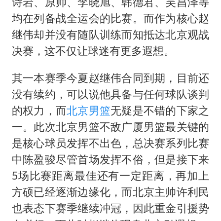
诗岩、原帅、李晓旭、韩德君、吴昌泽等
均在列备战全运会的比赛。而作为核心赵
继伟却并没有随队训练而知抵达北京观战
决赛，这不仅让球迷有更多遐想。
其一本赛季今夏赵继伟合同到期，目前还
没有续约，可以说他具备与任何球队谈判
的权力，而
北京男篮
无疑是不错的下家之
一。此次北京男篮不敌广厦男篮最关键的
是核心球员发挥不出色，总决赛系列比赛
中陈盈骏尽管首场发挥不俗，但是接下来
5场比赛距离最佳还有一定距离，再加上
方硕已经逐渐边缘化，而北京主帅许利民
也表态下赛季继续冲冠，因此重金引援势