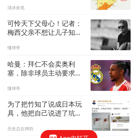
清沐执笔
可怜天下父母心！记者：
梅西父亲不想让儿子知道
自己病情恶化
懂球帝
哈曼：拜仁不会卖奥利
塞，除非球员主动要求去
皇马
懂球帝
为了把竹知了说成日本玩
具，他把自己说进了坑
里，被网友举报台独
历史总在押韵