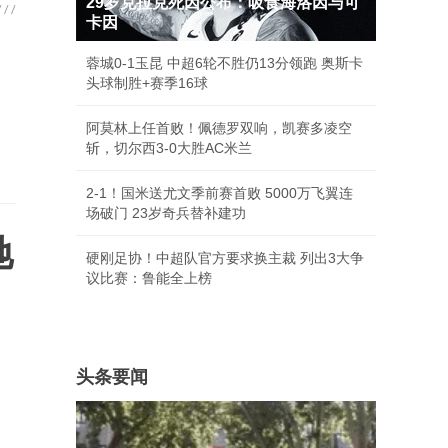
29岁克拉克死因公布：吸食海洛因与可
卡因
蓉城0-1玉昆 中超6轮不胜仍13分领跑 奥斯卡
头球制胜+赛季16球
阿莫林上任首败！佩德罗双响，凯赛多凌空
斩，切尔西3-0大胜AC米兰
2-1！国米送尤文季前赛首败 5000万飞翼连
场破门 23岁奇兵替补建功
驰
硬刚足协！中超队官方要求换主裁 列出3大争
议比赛：鲁能全上榜
头条要闻