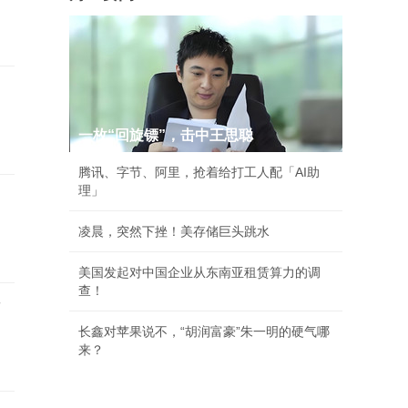
一枚“回旋镖”，击中王思聪
腾讯、字节、阿里，抢着给打工人配「AI助
理」
凌晨，突然下挫！美存储巨头跳水
美国发起对中国企业从东南亚租赁算力的调
查！
店
长鑫对苹果说不，“胡润富豪”朱一明的硬气哪
来？