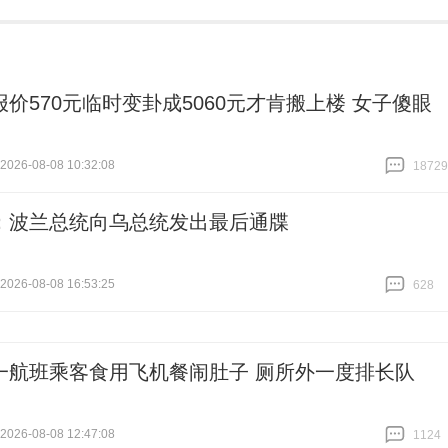
报价570元临时变卦成5060元才肯搬上楼 女子傻眼
26-08-08 10:32:08
18729
跟贴
18729
：波兰总统向乌总统发出最后通牒
26-08-08 16:53:25
628
跟贴
628
一航班乘客食用飞机餐闹肚子 厕所外一度排长队
26-08-08 12:47:08
1124