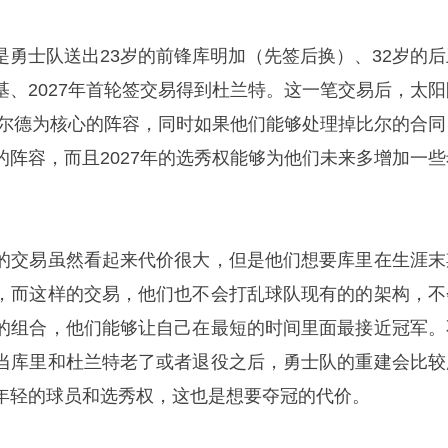
是勇士队送出23岁的前锋库明加（先签后换）、32岁的后
基、2027年首轮签交易得到杜兰特。这一笔交易后，太阳
希尔德为核心的阵容，同时如果他们能够处理掉比尔的合同
的阵容，而且2027年的选秀权能够为他们未来多增加一些
的交易虽然看起来代价很大，但是他们想要库里在生涯末
，而这样的交易，他们也不会打乱球队现有的的架构，不
的组合，他们能够让自己在最短的时间里面最接近冠军。
当库里和杜兰特老了或者退役之后，勇士队的重建会比较
年轻的球员和选秀权，这也是想要夺冠的代价。