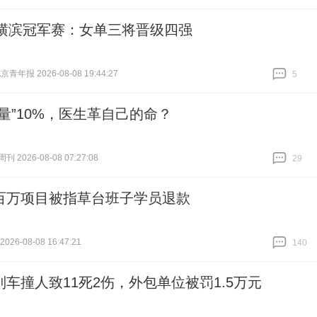
T横滨冠军赛：女单三将晋级四强
青年报 2026-08-08 19:44:27
5
跟贴
5
人量”10%，医生革自己的命？
 2026-08-08 07:27:08
29
跟贴
29
百万项目被指草台班子学员退款
26-08-08 16:47:21
140
跟贴
140
列车撞人致11死2伤，外包单位被罚1.5万元