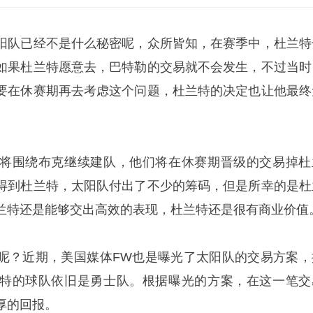
阳队已经不是什么秘密呢，众所皆知，在赛季中，杜兰特
如果杜兰特愿意去，巴特勒的交易就不会发生，不过当时
要在休赛期再去考虑这个问题，杜兰特的决定也让他最终
将围绕布克继续建队，他们将在休赛期晋级的交易掉杜
得到杜兰特，太阳队付出了不少的筹码，但是所幸的是杜
兰特还是能够交出高效的表现，杜兰特还是很有商业价值
呢？近期，美国媒体FW也是曝光了太阳队的交易方案，
特的球队依旧是勇士队。根据曝光的方案，在这一笔交
厚的回报。