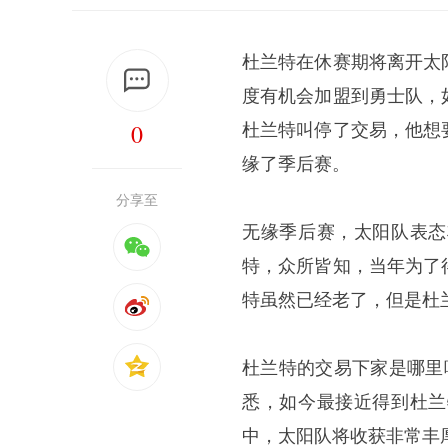
杜兰特在休赛期将离开太
度有机会加盟到勇士队，
0
杜兰特叫停了交易，他想
缘了季后赛。
分享至
无缘季后赛，太阳队表态
特，众所皆知，当年为了
特虽然已经老了，但是杜
杜兰特的交易下家是哪里
悉，如今最接近得到杜兰
中，太阳队将收获非常丰