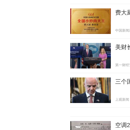
费大
中国新闻周刊
美财
第一财经资讯
三个
上观新闻 20
空调