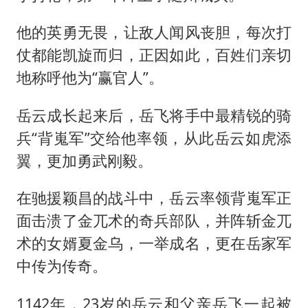
他的英勇无畏，让敌人闻风丧胆，每次打
仗都能凯旋而归，正因如此，百姓们亲切
地称呼他为“赢官人”。
岳云成长起来后，岳飞将手中最精锐的骑
兵“背嵬军”交给他率领，从此岳云如虎添
翼，更加勇武刚毅。
在驰援颖昌的战斗中，岳云率领背嵬军正
面击溃了金兀术的奇兵部队，并阵斩金兀
术的女婿夏金乌，一举成名，更在岳家军
中传为传奇。
1142年，23岁的岳云和父亲岳飞一起被