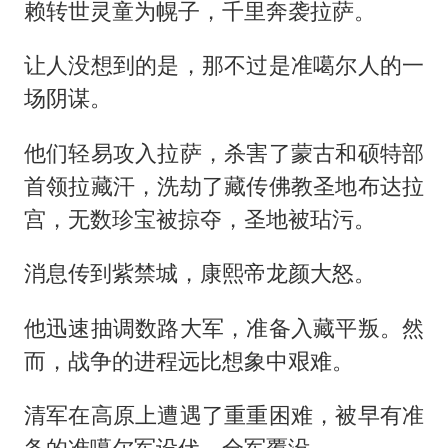
赖转世灵童为幌子，千里奔袭拉萨。
让人没想到的是，那不过是准噶尔人的一
场阴谋。
他们轻易攻入拉萨，杀害了蒙古和硕特部
首领拉藏汗，洗劫了藏传佛教圣地布达拉
宫，无数珍宝被掠夺，圣地被玷污。
消息传到紫禁城，康熙帝龙颜大怒。
他迅速抽调数路大军，准备入藏平叛。然
而，战争的进程远比想象中艰难。
清军在高原上遭遇了重重困难，被早有准
备的准噶尔军设伏，全军覆没。