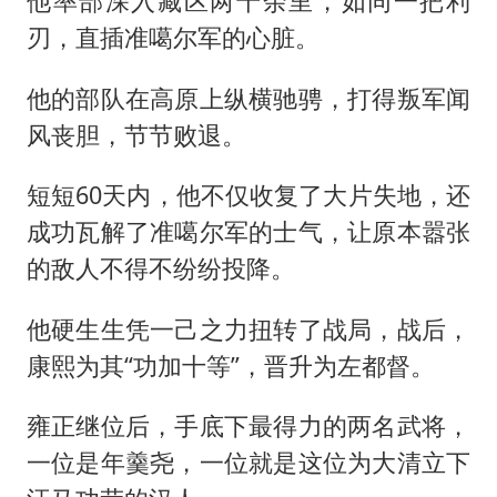
他率部深入藏区两千余里，如同一把利
刃，直插准噶尔军的心脏。
他的部队在高原上纵横驰骋，打得叛军闻
风丧胆，节节败退。
短短60天内，他不仅收复了大片失地，还
成功瓦解了准噶尔军的士气，让原本嚣张
的敌人不得不纷纷投降。
他硬生生凭一己之力扭转了战局，战后，
康熙为其“功加十等”，晋升为左都督。
雍正继位后，手底下最得力的两名武将，
一位是年羹尧，一位就是这位为大清立下