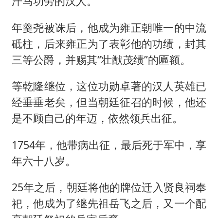
汗马功劳的汉人。
年羹尧被诛后，他成为雍正朝唯一的中流
砥柱，后来雍正为了表彰他的功绩，封其
三等公爵，并赐其“壮猷茂绩”的匾额。
等乾隆继位，这位功勋卓著的汉人英雄已
经垂垂老矣，但当朝廷征召的时候，他还
是不顾自己的年迈，依然领兵出征。
1754年，他带病出征，最后死于军中，享
年六十八岁。
25年之后，朝廷将他的牌位迁入贤良祠奉
祀，他成为了继先祖岳飞之后，又一个配