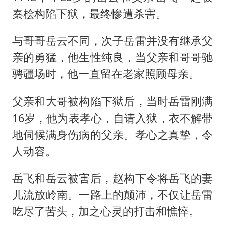
秦桧构陷下狱，最终惨遭杀害。
与哥哥岳云不同，次子岳雷并没有继承父
亲的勇猛，他生性纯良，当父亲和哥哥驰
骋疆场时，他一直留在老家照顾母亲。
父亲和大哥被构陷下狱后，当时岳雷刚满
16岁，他为表孝心，自请入狱，衣不解带
地伺候满身伤病的父亲。孝心之真挚，令
人动容。
岳飞和岳云被害后，赵构下令将岳飞的妻
儿流放岭南。一路上的颠沛，不仅让岳雷
吃尽了苦头，加之心灵的打击和憔悴。