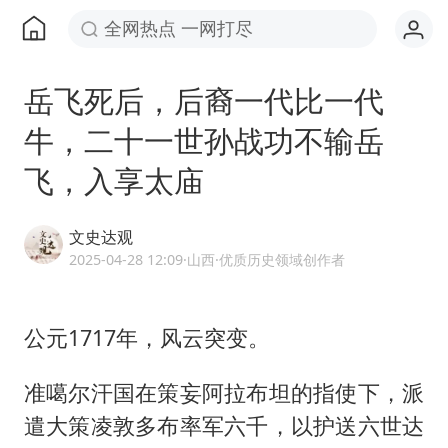
全网热点 一网打尽
岳飞死后，后裔一代比一代
牛，二十一世孙战功不输岳
飞，入享太庙
文史达观
2025-04-28 12:09
·山西
·优质历史领域创作者
公元1717年，风云突变。
准噶尔汗国在策妄阿拉布坦的指使下，派
遣大策凌敦多布率军六千，以护送六世达