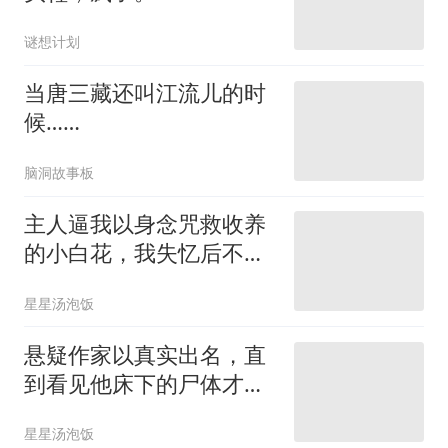
谜想计划
当唐三藏还叫江流儿的时
候……
脑洞故事板
主人逼我以身念咒救收养
的小白花，我失忆后不愿
再护他了
星星汤泡饭
悬疑作家以真实出名，直
到看见他床下的尸体才知
道他的小说是日记
星星汤泡饭