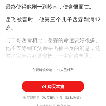
最终使得他刚一到岭南，便含恨而亡。
岳飞被害时，他第三个儿子岳霖刚满12
岁。
与二哥岳雷相比，岳霖的命运要好很多。
他不仅等到了父亲岳飞被平反的消息，还
被孝宗皇帝召见安抚，一生官路亨通。
付费解锁全篇 ，37人已付费
¥4 购买本篇
购买即同意
《购买须知》
及
《隐私政策》
支付遇到问题
提交反馈