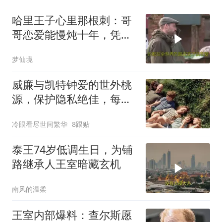
哈里王子心里那根刺：哥
哥恋爱能慢炖十年，凭什
么我就要闪婚
梦仙境
威廉与凯特钟爱的世外桃
源，保护隐私绝佳，每周
租金超过23万元
冷眼看尽世间繁华
8跟贴
泰王74岁低调生日，为铺
路继承人王室暗藏玄机
南风的温柔
王室内部爆料：查尔斯愿