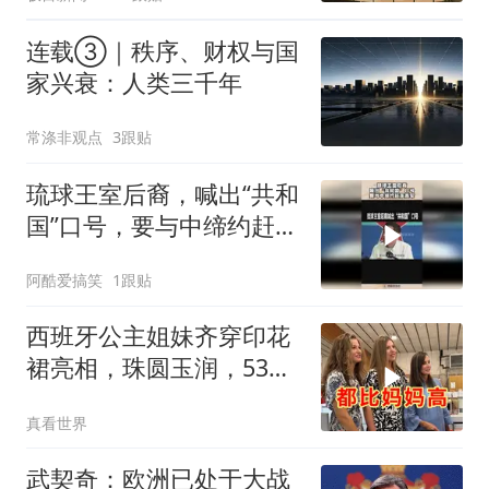
连载③｜秩序、财权与国
家兴衰：人类三千年
常涤非观点
3跟贴
琉球王室后裔，喊出“共和
国”口号，要与中缔约赶走
美军！
阿酷爱搞笑
1跟贴
西班牙公主姐妹齐穿印花
裙亮相，珠圆玉润，53岁
王后瘦削显沧桑
真看世界
武契奇：欧洲已处于大战