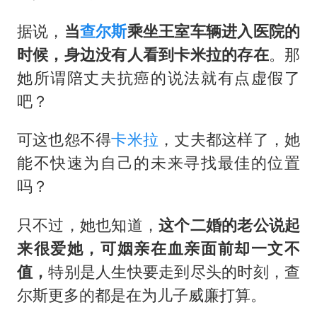
部分银行上调存款利率
货车高速制动失灵 交警护航化险为夷
据说，
当
查尔斯
乘坐王室车辆进入医院的
时候，身边没有人看到
卡米拉
的存在
。那
白海豚突然大拐弯 走出罕见路线
她所谓陪丈夫抗癌的说法就有点虚假了
朱一龙的鼻子怎么了
吧？
成都多趟列车临时停运
路虎卫士限时降17万 BBA已集体降价
可这也怨不得
卡米拉
，丈夫都这样了，她
能不快速为自己的未来寻找最佳的位置
下党之路
吗？
只不过，她也知道，
这个二婚的老公说起
来很爱她，可姻亲在血亲面前却一文不
值，
特别是人生快要走到尽头的时刻，查
尔斯更多的都是在为儿子威廉打算。