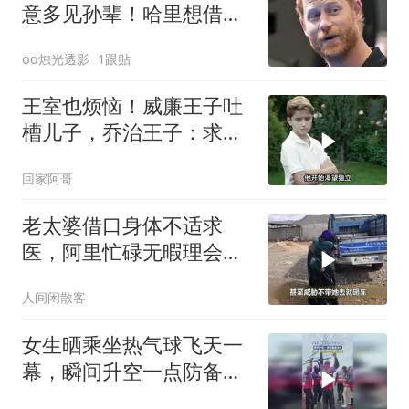
意多见孙辈！哈里想借运
动会重归于好
oo烛光透影
1跟贴
王室也烦恼！威廉王子吐
槽儿子，乔治王子：求你
们别丢人了！
回家阿哥
老太婆借口身体不适求
医，阿里忙碌无暇理会对
方
人间闲散客
女生晒乘坐热气球飞天一
幕，瞬间升空一点防备都
没有