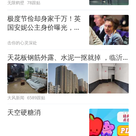
无限鹤壁
78跟贴
极度节俭却身家千万！英
国安妮公主身价曝光，默
默攒下1.82亿财富
击你的心灵深处
天花板钢筋外露、水泥一抠就掉 ，临沂一安置楼交房半年即被鉴定存安全隐患；楼体至今未加固，仍有居民常住
大风新闻
6589跟贴
天空硬糖消