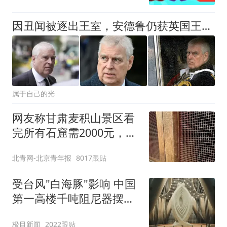
因丑闻被逐出王室，安德鲁仍获英国王室葬礼，民众：钱谁出？
属于自己的光
网友称甘肃麦积山景区看
完所有石窟需2000元，景
区：部分石窟受特别保
北青网-北京青年报
8017跟贴
护，游客可按需买
受台风"白海豚"影响 中国
第一高楼千吨阻尼器摆动
明显
极目新闻
2022跟贴