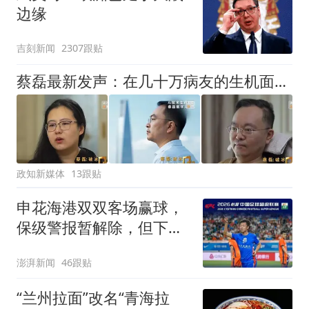
边缘
吉刻新闻
2307跟贴
蔡磊最新发声：在几十万病友的生机面前，我个人的面子和尊严已经不值一提了，即使倒在黎明前，也要把路铺好
政知新媒体
13跟贴
申花海港双双客场赢球，
保级警报暂解除，但下一
轮才是生死战
澎湃新闻
46跟贴
“兰州拉面”改名“青海拉