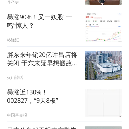
兵卒史
暴涨90%！又一妖股“一
鸣”惊人？
格隆汇
胖东来年销20亿许昌店将
关闭 于东来疑早想搬故意
炒作
火山詩话
暴涨近130%！
002827，“9天8板”
中国基金报