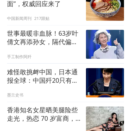
面”，权威回应来了
中国新闻周刊
217跟贴
世事最暖非血脉！63岁叶
倩文再添孙女，隔代偏爱
温柔治愈全网
手工制作阿歼
难怪敢挑衅中国，日本通
报全球：中国歼20只有
300架，新增导弹为0
墨兰史书
香港知名女星晒美腿险些
走光，热恋 70 岁富商，
至今还没结婚