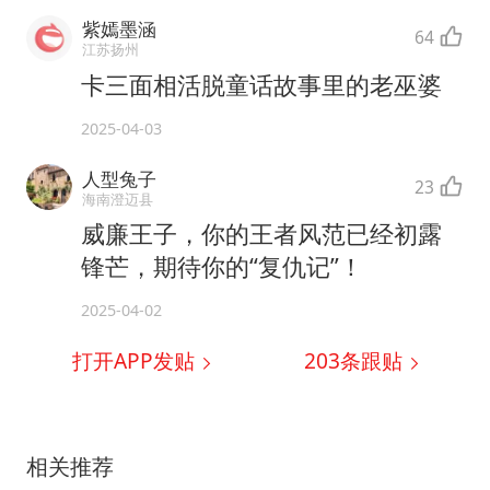
紫嫣墨涵
64
江苏扬州
卡三面相活脱童话故事里的老巫婆
2025-04-03
人型兔子
23
海南澄迈县
威廉王子，你的王者风范已经初露
锋芒，期待你的“复仇记”！
2025-04-02
打开APP发贴
203
条跟贴
相关推荐