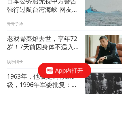
日本公务船无视中方警告
强行过航台湾海峡 网友急
了
青青子衿
老戏骨秦焰去世，享年72
岁！7天前因身体不适入
院，众星发文悼念
娱乐团长
App内打开
1963年，他被定为行政9
级，1996年军委批复：享
受副军职住房医疗
云霄纪史观
嘉定雨量达到全国第7！
上海地铁停运区段，马上