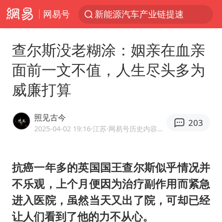
网易号
新能源汽车产业链提速
SK海力士回应“或出售重庆工厂”传闻
查尔斯没老糊涂：姻亲在血亲
大连一起飞航班因乘客可乐爆瓶折返
面前一文不值，人生尽头多为
费大厨不自称“大王”了
威廉打算
血指纹匹配成功，20年悬案告破！凶手被执行死刑
辽宁28名务农人员中暑死亡？官方辟谣
照见古今
203
独闯南太行失联女子遗体已找到
2025-04-02 19:16
·江苏
·网易号历史内容作者
“还不如不放假”
医疗垃圾做手机壳 这也是谋财害命
抗癌一年多的英国国王
查尔斯
似乎情况并
不乐观，上个月便因为治疗副作用而紧急
武契奇：欧洲已处于大战边缘
进入医院，虽然当天又出了院，可却已经
7月CPI同比上涨0.5% 经济内生增长动力持续增强
让人们看到了他的力不从心。