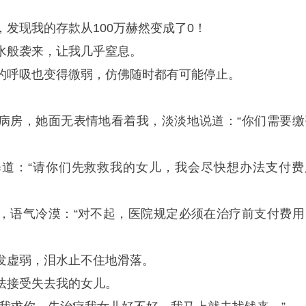
发现我的存款从100万赫然变成了0！
水般袭来，让我几乎窒息。
的呼吸也变得微弱，仿佛随时都有可能停止。
病房，她面无表情地看着我，淡淡地说道：“你们需要缴
道：“请你们先救救我的女儿，我会尽快想办法支付费
，语气冷漠：“对不起，医院规定必须在治疗前支付费用
发虚弱，泪水止不住地滑落。
法接受失去我的女儿。