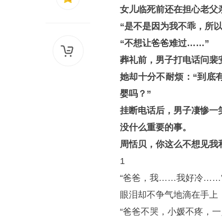
女儿临死前还在担心老父
“是不是因为我不乖，所
“不想让爸爸难过……”
葬礼前，男子打电话问裴
她却十分不耐烦：“到底
婴吗？”
挂断电话后，男子凄惨一
没什么重要的事。
周恬贝，你这么不想见我
1
“爸爸，我……我好冷……
眼泪却不争气地滴在手上
“爸爸不哭，小媛不疼，一