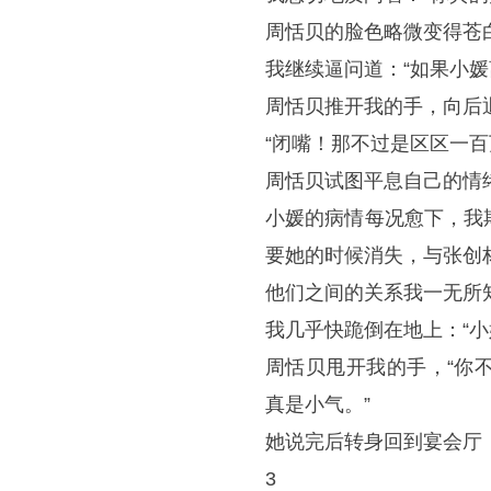
周恬贝的脸色略微变得苍
我继续逼问道：“如果小媛
周恬贝推开我的手，向后
“闭嘴！那不过是区区一
周恬贝试图平息自己的情
小媛的病情每况愈下，我
要她的时候消失，与张创
他们之间的关系我一无所
我几乎快跪倒在地上：“小
周恬贝甩开我的手，“你
真是小气。”
她说完后转身回到宴会厅
3