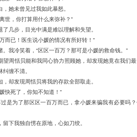
白，她未曾见过我如此暴怒。
离世，你打算用什么来弥补？”
退了几步，目光中满是难以理解和失望。
百万而已！医生说小媛的情况有所好转！”
绪。我冷笑着，“区区一百万？那可是小媛的救命钱。”
期望周恬贝能和我同心协力照顾她，却发现她竟在我们最
林纠缠不清。
知，却发现周恬贝将我的存款全部取走。
媛快死了，你知不知道！”
不过是为了那区区一百万而已，拿小媛来骗我有必要吗？
，留下我独自愣在原地，心如刀绞。