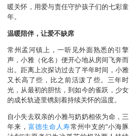
光伏八巨头签署“不低于成本价”倡议
暖关怀，用爱与责任守护孩子们的七彩童
女子被狗舔脚确诊三级暴露 医生回应
年。
泰国校园枪击事件已致8死30余伤
温暖陪伴，让爱不缺席
胡彦斌获《歌手2026》歌王
宇树王兴兴被问了360多个问题
常州孟河镇上，一听见外面熟悉的引擎
中医教你一招提升气血
声，小雅（化名）便开心地从房间飞奔而
出。距离上次探访过去了半年时间，小雅
我国外贸延续良好增长态势
又长高了些，比之前活泼了些。三年时
夯实基础开新局
光，从最初的胆怯，到如今的雀跃，少女
的成长轨迹里镌刻着持续关怀的温度。
自小失去双亲的小雅与奶奶相依为命，三
年来，
富德生命人寿
常州中支的“小海豚