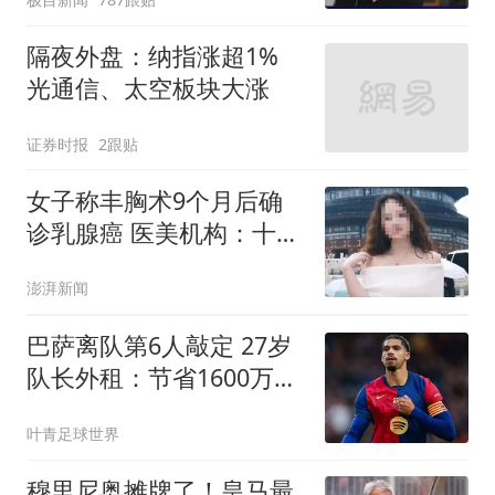
都在淘宝
隔夜外盘：纳指涨超1%
光通信、太空板块大涨
证券时报
2跟贴
女子称丰胸术9个月后确
诊乳腺癌 医美机构：十分
冤枉
澎湃新闻
巴萨离队第6人敲定 27岁
队长外租：节省1600万薪
水 三赢交易
叶青足球世界
穆里尼奥摊牌了！皇马最