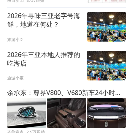
极目新闻
8737跟贴
聘，成立调查组全面核查
2026年寻味三亚老字号海
鲜，地道在何处？
旅游小臣
2026年三亚本地人推荐的
吃海店
旅游小臣
余承东：尊界V800、V680新车24小时大定突破3500台
齐鲁壹点
2.9万跟贴