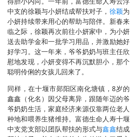
得胆小内向。一年前，富德生命人寿云浮
中支的徐颖与小妍结成帮扶对子，
徐颖
为
小妍持续带来用心的帮助与陪伴。新春来
临之际，徐颖再次前往小妍家中，为小妍
送去助学金和一批学习用品，并激励她好
好学习。这一年来，爷爷奶奶与班主任欣
慰地发现，小妍变得不再沉默胆小，那个
聪明伶俐的女孩儿回来了。
同样，在十堰市郧阳区南化塘镇，8岁的
鑫鑫（化名）因父母离异，跟随年迈的爷
爷奶奶生活，家庭经济来源仅靠两位老人
种地和喂养生猪维持。富德生命人寿十堰
中支党支部以团队帮扶的形式与
鑫鑫
结成