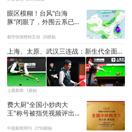
眼区模糊！台风“白海
豚”闭眼了，外围云系已经
触及浙江，浙江、上海等
都市快报橙柿互动
20跟贴
地位于台风危险半圆
上海、太原、武汉三连战：新生代全面崛起，丁俊晖的世锦赛之梦仍未止步
上观新闻
1跟贴
费大厨"全国小炒肉大
王"称号被指凭视频评出
官方回应
中国新闻周刊
2750跟贴