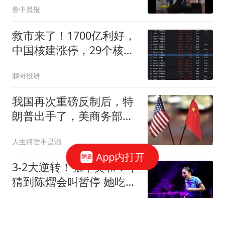
鲁中晨报
友，亲以色列“极度鹰派”
救市来了！1700亿利好，
中国核建涨停，29个核电
股集体涨停
鹏哥投研
我国再次重磅反制后，特
朗普出手了，美商务部长
点名，我国反击
人生何尝不是酒
App内打开
3-2大逆转！张本美和：早
猜到陈熠会叫暂停 她吃黄
牌因没吃透规则
风过乡