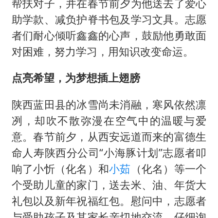
帮扶对子，并在春节前夕为他送去了爱心
助学款、减负护脊书包及学习文具。志愿
者们耐心倾听鑫鑫的心声，鼓励他勇敢面
对困难，努力学习，用知识改变命运。
点亮希望，为梦想插上翅膀
陕西蓝田县的冰雪尚未消融，寒风依然凛
冽，却吹不散弥漫在空气中的温暖与爱
意。春节前夕，从西安远道而来的富德生
命人寿陕西分公司“小海豚计划”志愿者叩
响了小忻（化名）和
小茹
（化名）等一个
个受助儿童的家门，送去米、油、年货大
礼包以及新年祝福红包。慰问中，志愿者
与受助孩子及其家长亲切地交流，仔细询