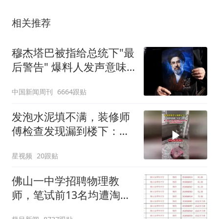
相关推荐
穆杰塔巴被指给总统下"最
后警告" 爆料人发声意味
深长
中国新闻周刊
6664跟贴
发泡水泥填不满，装修师
傅检查发现漏到楼下：出
风口未延伸到外墙
星视频
20跟贴
佛山一中学招聘物理教
师，笔试前13名均遭淘
汰？教育局：已叫停招