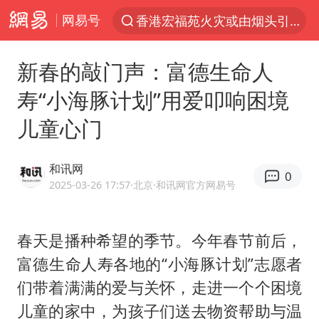
网易号
香港宏福苑火灾或由烟头引起
“电影+”如何激发千亿级消费新活力？
新春的敲门声：富德生命人
云南一地村民过火把节意外灼伤16人
寿“小海豚计划”用爱叩响困境
浙江海事局启动Ⅰ级防台应急响应
儿童心门
河南南阳低保户为何背上40万元贷款
泰国初中生饮弹自尽前开了26枪
和讯网
0
预计“白海豚”明晚将在浙江舟山到福建福鼎一带沿海登陆
2025-03-26 17:57
·北京
·和讯网官方网易号
用AI造出新病毒意味着什么
今年第二强台风将带来多大影响
春天是播种希望的季节。今年春节前后，
富德生命人寿各地的“小海豚计划”志愿者
美股创4月份以来最大单周涨幅
们带着满满的爱与关怀，走进一个个困境
俄黑客称掌握北约直接参与袭俄证据
儿童的家中，为孩子们送去物资帮助与温