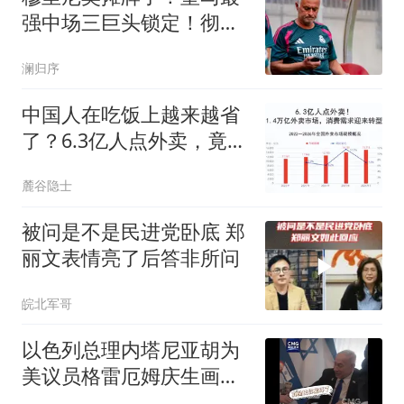
强中场三巨头锁定！彻底
弃用两大水货
澜归序
中国人在吃饭上越来越省
了？6.3亿人点外卖，竟有
40%订单低于15元
麓谷隐士
被问是不是民进党卧底 郑
丽文表情亮了后答非所问
皖北军哥
以色列总理内塔尼亚胡为
美议员格雷厄姆庆生画面
曝光；后者是特朗普盟