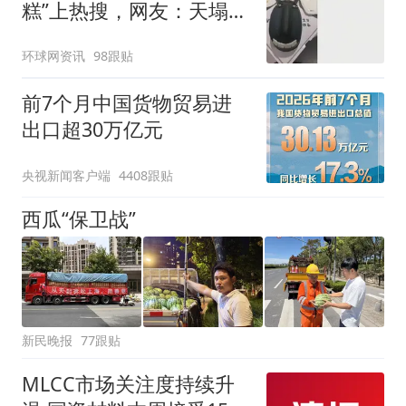
糕”上热搜，网友：天塌
了！
环球网资讯
98跟贴
前7个月中国货物贸易进
出口超30万亿元
央视新闻客户端
4408跟贴
西瓜“保卫战”
新民晚报
77跟贴
MLCC市场关注度持续升