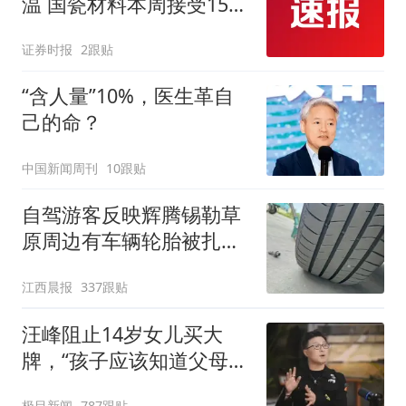
温 国瓷材料本周接受152
家机构调研
证券时报
2跟贴
“含人量”10%，医生革自
己的命？
中国新闻周刊
10跟贴
自驾游客反映辉腾锡勒草
原周边有车辆轮胎被扎，
修理店铺换胎价格高达千
江西晨报
337跟贴
元，官方发布情况通报
汪峰阻止14岁女儿买大
牌，“孩子应该知道父母的
不易”，称自己买衣服80%
极目新闻
787跟贴