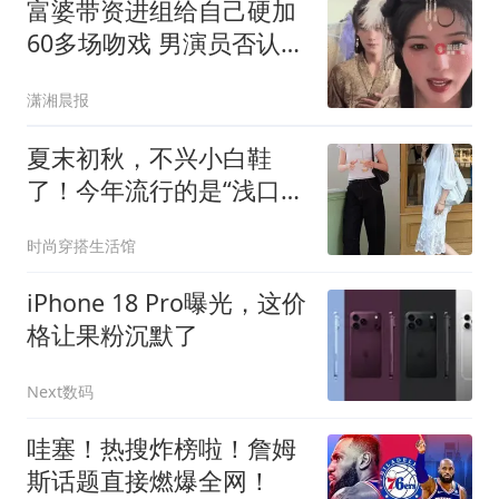
富婆带资进组给自己硬加
60多场吻戏 男演员否认被
包养
潇湘晨报
夏末初秋，不兴小白鞋
了！今年流行的是“浅口
鞋”，美得时髦高级
时尚穿搭生活馆
iPhone 18 Pro曝光，这价
格让果粉沉默了
Next数码
哇塞！热搜炸榜啦！詹姆
斯话题直接燃爆全网！