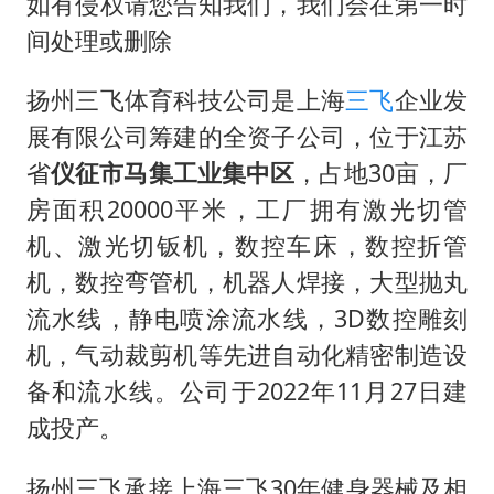
香港宏福苑火灾或由烟头引起
如有侵权请您告知我们，我们会在第一时
间处理或删除
几元成本的AI广告导致千万市值蒸发
浙江台州《告全体市民书》
扬州三飞体育科技公司是上海
三飞
企业发
酒店回应车内过夜被收150元
展有限公司筹建的全资子公司，位于江苏
白海豚将正面袭击贯穿浙江
省
仪征市马集工业集中区
，占地30亩，厂
房面积20000平米，工厂拥有激光切管
商场现钱学森巨幅海报 负责人回应
机、激光切钣机，数控车床，数控折管
乐享全民健身 共筑健康中国
机，数控弯管机，机器人焊接，大型抛丸
流水线，静电喷涂流水线，3D数控雕刻
机，气动裁剪机等先进自动化精密制造设
备和流水线。公司于2022年11月27日建
成投产。
扬州三飞承接上海三飞30年健身器械及相