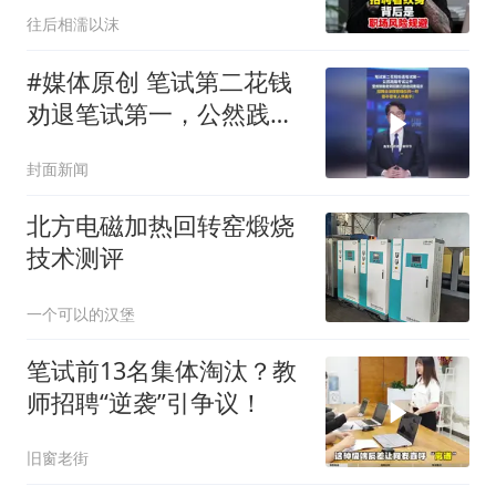
往后相濡以沫
#媒体原创 笔试第二花钱
劝退笔试第一，公然践踏
考试公平，雷州特教老师
封面新闻
招聘已启动问责程序，招
聘全流程管理任何一环，
北方电磁加热回转窑煅烧
都不容有人伸黑手！
技术测评
一个可以的汉堡
笔试前13名集体淘汰？教
师招聘“逆袭”引争议！
旧窗老街