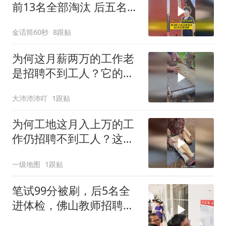
前13名全部淘汰 后五名全
部逆袭
金话筒60秒
8跟贴
为何这月薪两万的工作老
是招聘不到工人？它的危
险性可想而知！
大沛沛沛吖
1跟贴
为何工地这月入上万的工
作仍招聘不到工人？这到
底有多危险？
一级地图
1跟贴
笔试99分被刷，后5名全
进体检，佛山教师招聘结
果引争议