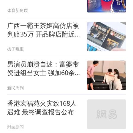
体育新角度
广西一霸王茶姬高仿店被
判赔35万 开品牌店附近20
米处
扬子晚报
男演员崩溃自述：富婆带
资进组当女主 强加60余场
吻戏
新民周刊
香港宏福苑火灾致168人
遇难 最终调查报告公布
封面新闻