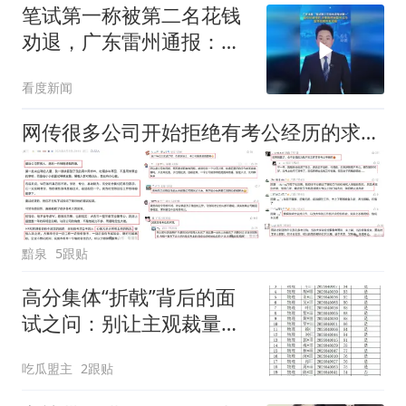
笔试第一称被第二名花钱
劝退，广东雷州通报：教
师招聘违规，副校长被停
看度新闻
职
网传很多公司开始拒绝有考公经历的求职者，网友说：没考公考编照样找不到工作！
黯泉
5跟贴
高分集体“折戟”背后的面
试之问：别让主观裁量权
架空公平底线
吃瓜盟主
2跟贴