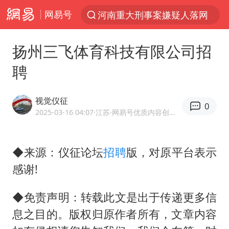
网易号
光影经济撬动暑期消费新蓝海
WTT横滨冠军赛国乒女单三将晋级四强
扬州三飞体育科技有限公司招
浙江上海等地有大雨或暴雨
聘
《欢迎来龙餐馆》口碑
西湖突现狂风暴雨 游客瞬间被浇透
视觉仪征
0
情侣在平潭拍日出时坠崖致一死一伤
2025-03-16 04:07
·江苏
·网易号优质内容创作者
香港正式允许“拒绝抢救”
◆来源：仪征论坛
招聘
版，对原平台表示
视频丨中国东方电气集团原党组副书记、董事宋致远被查
感谢!
“不怕六爷挂得多 就怕六爷挂一颗”
杭州全市有序停课
◆免责声明：转载此文是出于传递更多信
直击东北超：哈尔滨vs通辽
息之目的。版权归原作者所有，文章内容