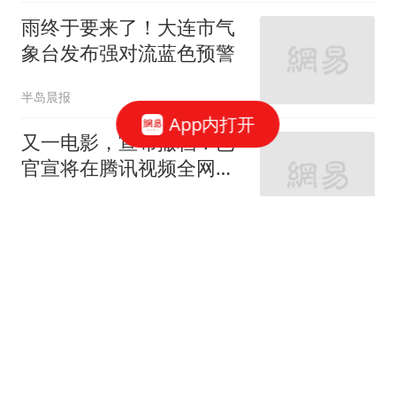
雨终于要来了！大连市气
象台发布强对流蓝色预警
半岛晨报
App内打开
又一电影，宣布撤档！已
官宣将在腾讯视频全网首
播！曾获奥斯卡最佳动画
每日经济新闻
长片，豆瓣评分8.5
飞天茅台线下自营店半月
两次调价：1753元向散客
开门，与i茅台价差拉至
时代周报
114元
"婚外胚胎案"合法妻子为