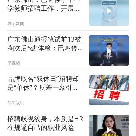
学教师招聘工作，开展全
面核查
界面新闻
广东佛山通报笔试前13被
淘汰后5进体检：已叫停
招聘，成立调查组
星视频
品牌取名“双休日”招聘却
是“单休”？反差一幕引热
议，店铺回应
掌闻视讯
招聘歧视纹身，本质是HR
在规避自己的职业风险