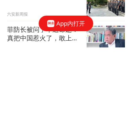
六安新周报
App内打开
菲防长被问了个送命题：
真把中国惹火了，敢上前
线同中国打一仗吗
阿纂看事
基辅地区遭致命袭击后，
冯德莱恩：这是可怕暴
行，俄必须付出代价
兵卒史
穆帅暴怒！皇马夏窗失
策，罗德里投奔巴萨欧冠
冠军教头穆里尼奥重回伯
带你逛体坛