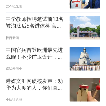
行，宏远季后赛难了
宗介说体育
中学教师招聘笔试前13名
被淘汰后5名进体检 官方
通报
极目新闻
中国官兵首登欧洲最先进
战舰！不少前卫设计，让
我军开了眼界
锅锅爱历史
港媒文汇网硬核发声：劝
华为大度的人，你们真的
合适吗？
小徐讲八卦