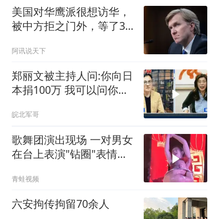
美国对华鹰派很想访华，
被中方拒之门外，等了3
个月都没人搭理他
阿讯说天下
郑丽文被主持人问:你向日
本捐100万 我可以问你借
钱吗
皖北军哥
歌舞团演出现场 一对男女
在台上表演"钻圈"表情痛
苦
青蛙视频
六安拘传拘留70余人