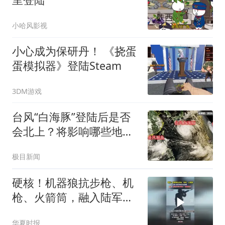
小哈风影视
小心成为保研丹！ 《挠蛋
蛋模拟器》登陆Steam
3DM游戏
台风“白海豚”登陆后是否
会北上？将影响哪些地
方？
极目新闻
硬核！机器狼抗步枪、机
枪、火箭筒，融入陆军登
陆作战演练
华夏时报