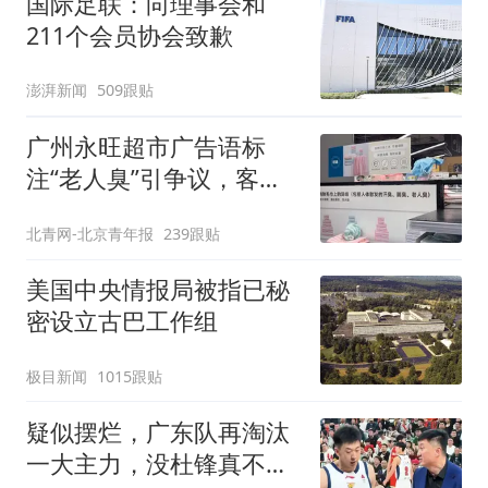
国际足联：向理事会和
211个会员协会致歉
澎湃新闻
509跟贴
广州永旺超市广告语标
注“老人臭”引争议，客服
回应
北青网-北京青年报
239跟贴
美国中央情报局被指已秘
密设立古巴工作组
极目新闻
1015跟贴
疑似摆烂，广东队再淘汰
一大主力，没杜锋真不