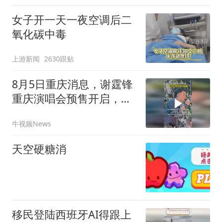
女子开一天一夜空调后二
氧化碳中毒
上游新闻
2630跟贴
8月5日重庆消息，谢霆锋
重庆演唱会预售开启，时
隔一年再度中秋登陆山
牛视频News
城！
天空硬糖消
移民登陆西班牙AI得跟上