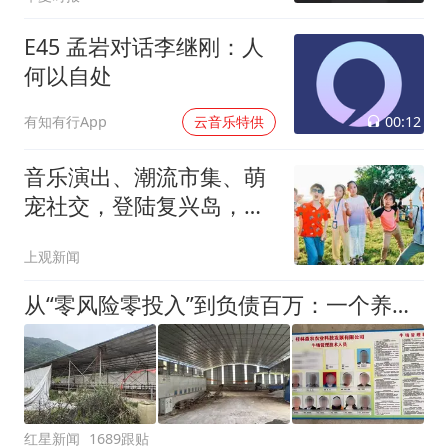
E45 孟岩对话李继刚：人
何以自处
00:12
有知有行App
云音乐特供
音乐演出、潮流市集、萌
宠社交，登陆复兴岛，解
锁“夏日狂欢夜”
上观新闻
从“零风险零投入”到负债百万：一个养牛项目崩盘后，谁该为农户的贷款买单丨红星调查
红星新闻
1689跟贴