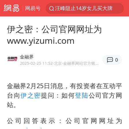
网易号
汪峰阻止14岁女儿买大牌
泸溪河：桃酥吃出金属牙冠视频不实
伊之密：公司官网网址为
27岁女子组织卖淫集团被悬赏通缉
www.yizumi.com
美国将对多晶硅衍生品加征15%关税
泰国校园枪击案死亡人数升至7人
金融界
0
改名后的“青海拉面”店
2025-02-25 11:52
·北京
·金融界网站官方账号 优质财经领域创作者
公司“上四休三”但要降薪1000元
金融界2月25日消息，有投资者在互动平
泰高官回应中国人在泰遭歧视：全面调查
台向
伊之密
提问：如何
登陆
公司官方网
火把节震撼瞬间
站。
四川宜宾市高县发生4.9级地震
男子杀人后逃进深山21年活得像野人
公司回答表示：公司官网网址为