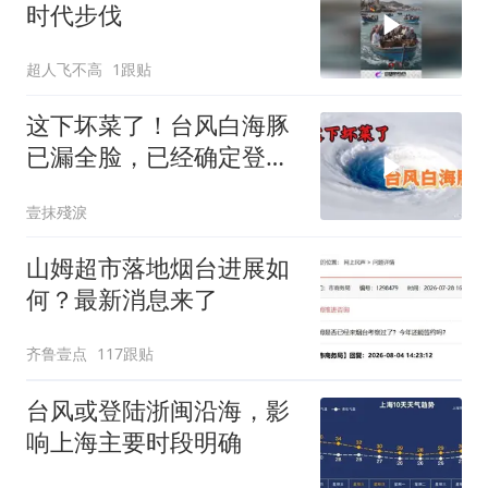
时代步伐
超人飞不高
1跟贴
这下坏菜了！台风白海豚
已漏全脸，已经确定登陆
中国！
壹抹殘淚
山姆超市落地烟台进展如
何？最新消息来了
齐鲁壹点
117跟贴
台风或登陆浙闽沿海，影
响上海主要时段明确