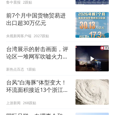
鲁中晨报
2跟贴
前7个月中国货物贸易进
出口超30万亿元
央视新闻客户端
2027跟贴
台湾展示的射击画面，评
论区一堆网军吹嘘火力好
猛，完全可以压制大陆的
新热点百态
1跟贴
登陆！
台风“白海豚”体型变大！
环流面积接近13个浙江那
么大
上游新闻
268跟贴