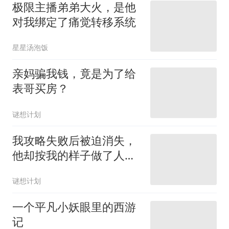
极限主播弟弟大火，是他
对我绑定了痛觉转移系统
星星汤泡饭
亲妈骗我钱，竟是为了给
表哥买房？
谜想计划
我攻略失败后被迫消失，
他却按我的样子做了人
偶，喊她老婆
谜想计划
一个平凡小妖眼里的西游
记