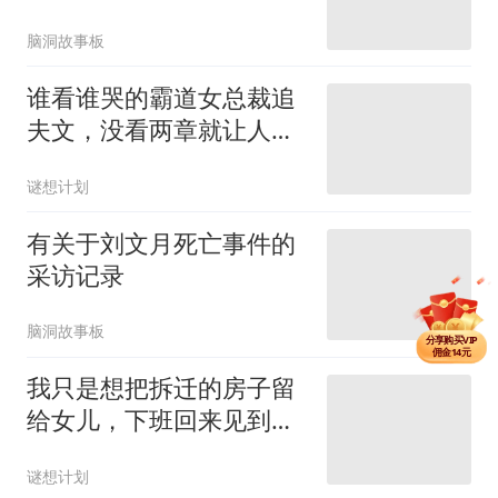
脑洞故事板
谁看谁哭的霸道女总裁追
夫文，没看两章就让人破
防了！
谜想计划
有关于刘文月死亡事件的
采访记录
分享单篇
佣金2.5元
脑洞故事板
分享购买VIP
佣金14元
分享单篇
我只是想把拆迁的房子留
佣金2.5元
给女儿，下班回来见到的
就是女儿的尸体
谜想计划