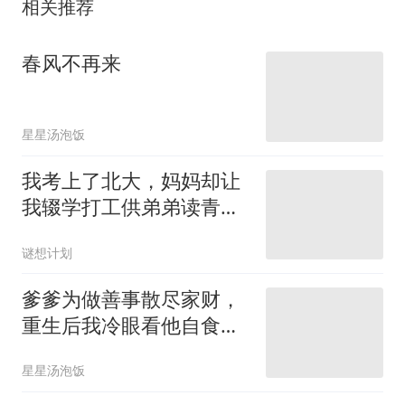
相关推荐
春风不再来
星星汤泡饭
我考上了北大，妈妈却让
我辍学打工供弟弟读青
鸟？
谜想计划
爹爹为做善事散尽家财，
重生后我冷眼看他自食恶
果
星星汤泡饭