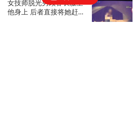
女技师脱光男顾客衣服坐
他身上 后者直接将她赶了
下去
汉史趣闻
美股存储板块进一步扩大
跌幅 SK海力士下跌5%
财联社
从泰山弃将到国安奇兵：
当年差点放弃足球，老爹
一句话成就了他
体坛鉴春秋
外媒：美国为提振日元抛
售欧元 令欧洲央行措手不