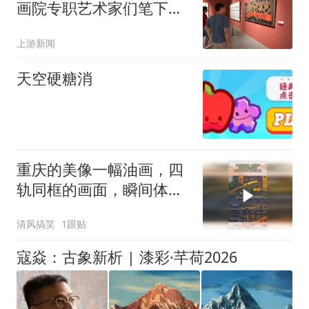
画院专职艺术家们笔下的
大美山城
上游新闻
天空硬糖消
重庆的美像一幅油画，四
轨同框的画面，瞬间体会
8D魔幻的震撼
清风搞笑
1跟贴
寇焱：古象新析 | 漆彩·芊荷2026