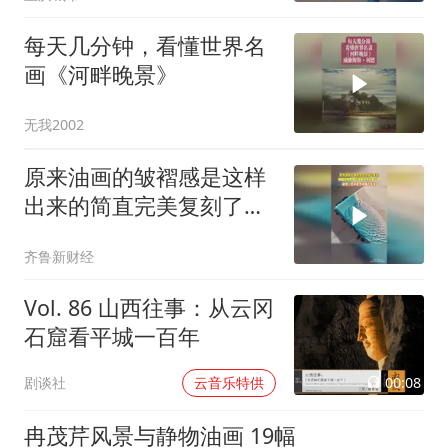
每天几分钟，看懂世界名
画《河畔晚景》
无我2002
原来油画的皱褶感是这样
出来的简直完美复刻了海
浪冲上来那一刻网友：艺
齐鲁新财经
术果然来源于生活
Vol. 86 山西往事：从云冈
石窟看平城一百年
00:08
剧谈社
云音乐特供
冉茂芹风景与静物油画 19幅