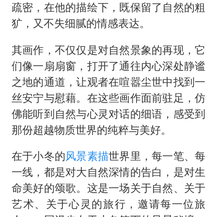
美股存储板块集体大跌
疏密，在他的描绘下，既保留了自然的粗
东航：国内客票提前14天免费退改
犷，又不失细腻的情感表达。
名创优品回应女子吐槽内裤质量差
其画作，不仅仅是对自然景象的再现，它
日本试射“战斧”导弹，国防部回应
们像一扇扇窗，打开了通往内心深处静谧
胡彦斌韩磊 谁帮谁
之地的通道，让观者在喧嚣尘世中找到一
夯实基础开新局
丝安宁与慰藉。在这些画作面前驻足，仿
佛能听到自然与心灵对话的细语，感受到
那份超越物质世界的纯粹与美好。
在于小冬的
风景素描
世界里，每一笔、每
一线，都是对大自然深情的告白，是对生
命美好的颂歌。这是一场关于自然、关于
艺术、关于心灵的旅行，邀请每一位旅