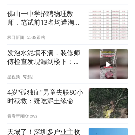
佛山一中学招聘物理教
师，笔试前13名均遭淘
汰？教育局：已叫停招
极目新闻
5538跟贴
聘，成立调查组全面核查
发泡水泥填不满，装修师
傅检查发现漏到楼下：出
风口未延伸到外墙
星视频
5跟贴
4岁"孤独症"男童失联80小
时获救：疑吃泥土续命
看看新闻Knews
天塌了！深圳多户业主收