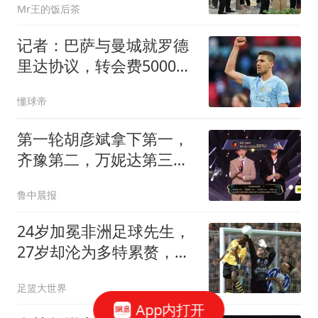
Mr王的饭后茶
记者：巴萨与曼城就罗德
里达协议，转会费5000万
欧
懂球帝
第一轮胡彦斌拿下第一，
齐豫第二，万妮达第三，
《歌手2026》歌王之战帮
鲁中晨报
唱环节结束，“齐豫毛阿敏
秒了”冲上热搜
24岁加冕非洲足球先生，
27岁却沦为多特累赘，快
马被心态给耽误了
足篮大世界
App内打开