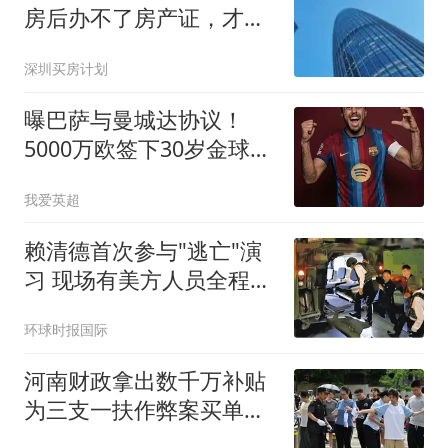
房后办不了房产证，才发
现房子被查封了
深圳买房计划
曝巴萨与曼城达协议！
5000万欧签下30岁金球先
生，计划5天后到队
我爱英超
赖清德首次参与"逃亡"演
习 现场有美方人员全程观
察
环球时报国际
河南财政拿出数千万补贴
为三支一扶作弊案买单，
14余万考生重考刷新记录