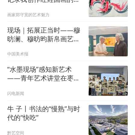
常
画家郑守宽的艺术魅力
现场｜拓展正当时——穆
昉澜、穆昉昀新帛画艺术
展在京展出
中国美术报
“水墨现场”感知新艺术
——青年艺术讲堂在枣庄
市美术馆举行
闪电新闻
牛 子丨书法的“慢熟”与时
代的“快吃”
黔艺空间