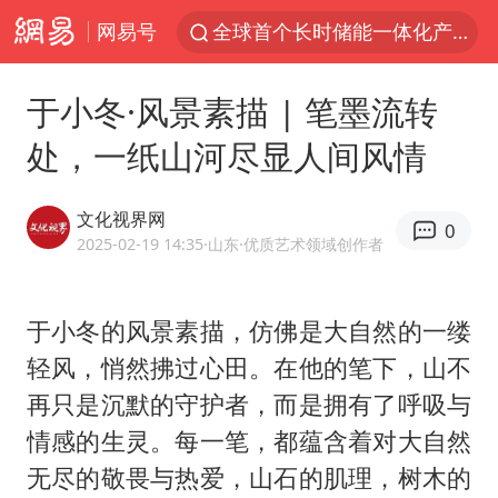
网易号
全球首个长时储能一体化产业园量产
台风白海豚已进入24小时警戒线
于小冬·风景素描 | 笔墨流转
“秋天的第一杯奶茶”6岁了
处，一纸山河尽显人间风情
上海：台风白海豚或将带来龙卷风
四川宜宾市高县4.9级地震致1人死亡
文化视界网
0
中巨芯：上半年归母净利润1405.77万元
2025-02-19 14:35
·山东
·优质艺术领域创作者
38岁演员求职万岁山NPC成功
于小冬的风景素描，仿佛是大自然的一缕
国乒男单横滨冠军赛全军覆没
轻风，悄然拂过心田。在他的笔下，山不
U17国足三连胜晋级明日之星半决赛
再只是沉默的守护者，而是拥有了呼吸与
胡彦斌获《歌手2026》歌王
情感的生灵。每一笔，都蕴含着对大自然
胜宏科技：股票交易异常波动
无尽的敬畏与热爱，山石的肌理，树木的