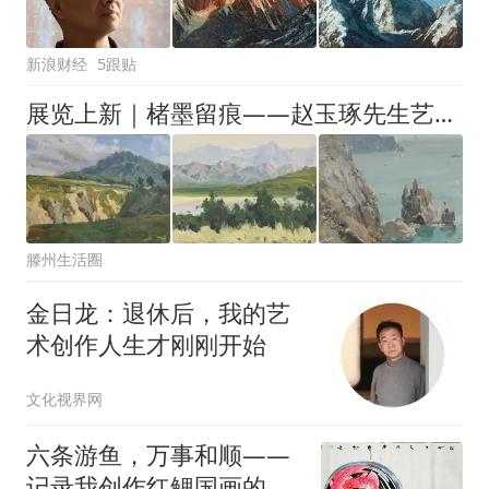
新浪财经
5跟贴
展览上新｜楮墨留痕——赵玉琢先生艺术作品捐赠展（滕州巡展）
滕州生活圈
金日龙：退休后，我的艺
术创作人生才刚刚开始
文化视界网
六条游鱼，万事和顺——
记录我创作红鲤国画的日