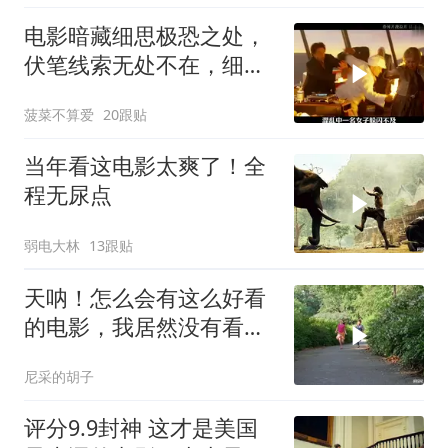
电影暗藏细思极恐之处，
伏笔线索无处不在，细节
让人后背发凉
菠菜不算爱
20跟贴
当年看这电影太爽了！全
程无尿点
弱电大林
13跟贴
天呐！怎么会有这么好看
的电影，我居然没有看
过，可恶可恶
尼采的胡子
评分9.9封神 这才是美国