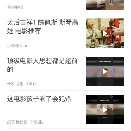
惊，网友：竟然毫无违和
星沙时报
感
太后吉祥1 陈佩斯 斯琴高
娃 电影推荐
小年年Nian
顶级电影人思想都是超前
的
长歌追剧
1跟贴
这电影孩子看了会犯错
奶黄包影视
29跟贴