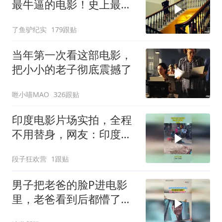
最牛逼的电影！史上最高
智商的天才律师！
了鱼驴纪实
179跟贴
当年第一次看这部电影，
把小小的老子彻底震撼了
咝小喵MAO
326跟贴
印度电影片场实拍，全程
不用替身，网友：印度不
大创造神话！
段子狂欢营
1跟贴
男子把老爸的脸P进电影
里，老爸看到后都懵了，
网友：好一个“爸王龙”