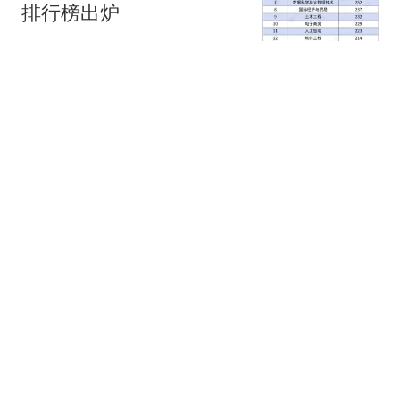
排行榜出炉
第一财经资讯
申花逃出生天！海牛输掉
生死战，五连败继续垫
底，泰山帮一把吗
奥拜尔
西平县重大刑案嫌疑人被
抓:从事砸墙等杂活 住城
中村
红星新闻
男子在12306上买机票因
行程有变退票 被扣了75%
票价