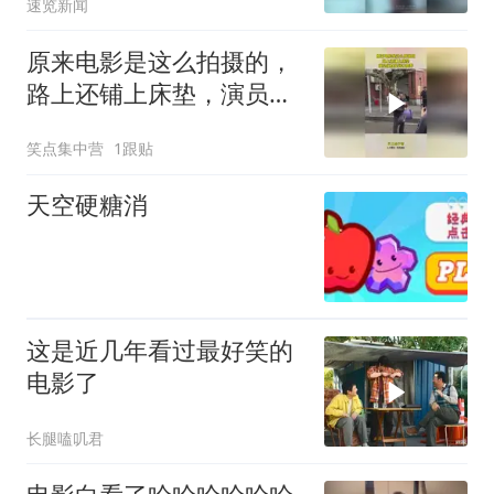
速览新闻
原来电影是这么拍摄的，
路上还铺上床垫，演员们
真是娇生惯养
笑点集中营
1跟贴
天空硬糖消
这是近几年看过最好笑的
电影了
长腿嗑叽君