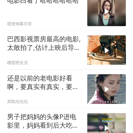
电影白看了哈哈哈哈哈哈
萌宠倒霉日常
巴西影视票房最高的电影,
太敢拍了,估计上映后导演
会立刻被暗杀
榴莲唠生活
还是以前的老电影好看
啊，要真实有真实，要深
度有深度
郑凯伦伦伦
男子把妈妈的头像P进电
影里，妈妈看到后大吃一