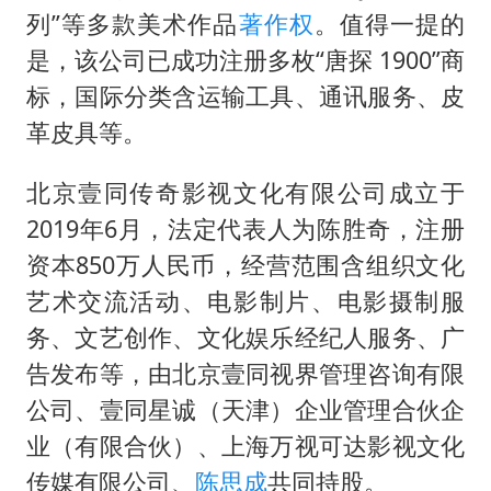
几元成本的AI广告导致千万市值蒸发
列”等多款美术作品
著作权
。值得一提的
酒店回应车内过夜被收150元
是，该公司已成功注册多枚“唐探 1900”商
杭州全市有序停课
标，国际分类含运输工具、通讯服务、皮
商场现钱学森巨幅海报 负责人回应
革皮具等。
“不怕六爷挂得多 就怕六爷挂一颗”
北京壹同传奇影视文化有限公司成立于
全民健身事业高质量发展
2019年6月，法定代表人为陈胜奇，注册
乐享全民健身 共筑健康中国
资本850万人民币，经营范围含组织文化
艺术交流活动、电影制片、电影摄制服
务、文艺创作、文化娱乐经纪人服务、广
告发布等，由北京壹同视界管理咨询有限
公司、壹同星诚（天津）企业管理合伙企
业（有限合伙）、上海万视可达影视文化
传媒有限公司、
陈思成
共同持股。