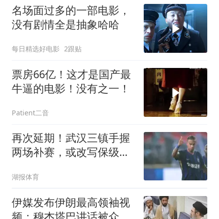
名场面过多的一部电影，
没有剧情全是抽象哈哈
每日精选好电影
2跟贴
票房66亿！这才是国产最
牛逼的电影！没有之一！
Patient二音
再次延期！武汉三镇手握
两场补赛，或改写保级局
势
湖报体育
伊媒发布伊朗最高领袖视
频：穆杰塔巴讲话被众人