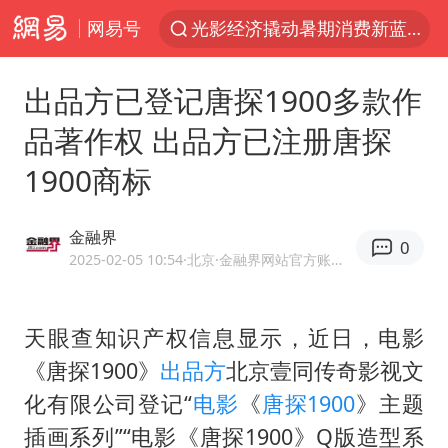
网易号
光影经济撬动暑期消费新蓝海
浙江上海等地有大雨或暴雨
出品方已登记唐探1900多款作
新疆优化调整景区内自驾服务费
品著作权 出品方已注册唐探
黄金牛市回来了吗
1900商标
央视新主播李秋莹孙亚鹏亮相
情侣平潭拍日出坠崖1死1伤
金融界
0
倪萍赵雅芝同框亮相红毯
2025-02-05 10:54
·北京
·金融界网站官方账号 优质财经领域创作者
台当局重金为“台独”织“皇帝新衣”
白海豚将正面袭击贯穿浙江
天眼查知识产权信息显示，近日，电影
《唐探1900》
出品方
北京壹同传奇影视文
《欢迎来龙餐馆》口碑
化有限公司登记“
电影
《
唐探1900
》主题
微信又有新功能，你可以“撤回”你的撤回了！
插画系列”“电影《唐探1900》Q版造型系