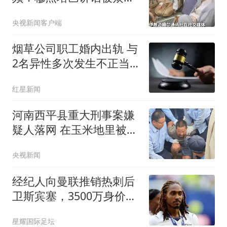
围住
央视新闻客户端
烟草公司职工婚内出轨 与
2名异性多次发生不正当
关系
红星新闻
河南西平县重大刑事案嫌
疑人落网 在玉米地里被抓
获
央视新闻
经纪人向曼联推销热刺后
卫斯宾塞，3500万身价或
难获主力保证
星耀国际足坛