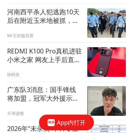
河南西平杀人犯逃跑10天
后在附近玉米地被抓，在
逃跑过程中伤及多名无
Mr王的饭后茶
辜，曾被悬赏5万罪不可
赦
REDMI K100 Pro真机进驻
小米之家 网友上手后直呼
漂亮
快科技
广东队3消息：国手锋线
将加盟，冠军大外援示
好！王洪泽完成签约
不球遗憾
App内打开
2026年“未录满”本科专业