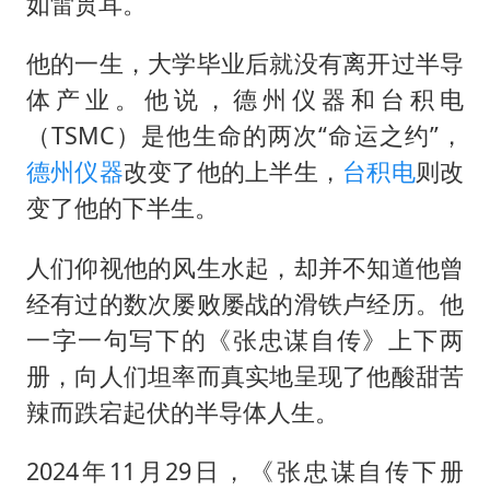
国足U17与阿森纳决赛取消 并列冠军
如雷贯耳。
暑期研学游升温 在旅途中增长知识
他的一生，大学毕业后就没有离开过半导
白海豚北上或致京津冀暴雨
体产业。他说，德州仪器和台积电
猫咪过火把节被抹成黑猫
（TSMC）是他生命的两次“命运之约”，
宝妈给四胞胎取名平安喜乐
德州仪器
改变了他的上半生，
台积电
则改
变了他的下半生。
BLG经理辟谣Bin离队
总书记点赞的非遗苗绣焕发新生机
人们仰视他的风生水起，却并不知道他曾
经有过的数次屡败屡战的滑铁卢经历。他
一字一句写下的《张忠谋自传》上下两
册，向人们坦率而真实地呈现了他酸甜苦
辣而跌宕起伏的半导体人生。
2024年11月29日，《张忠谋自传下册