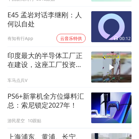
E45 孟岩对话李继刚：人
何以自处
00:12
有知有行App
云音乐特供
印度最大的半导体工厂正
在建设，这座工厂投资约
9100亿卢比
车马点兵V
PS6+新掌机全方位爆料汇
总：索尼锁定2027年！
游民星空
10跟贴
上海浦东、黄浦、长宁、