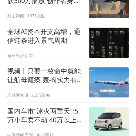
获500万播放 创作者身份
披露
封面新闻
1971跟贴
全球AI资本开支高增，通
信链条进入景气周期
每日经济新闻
视频丨只要一枚命中就能
让航母瘫痪 轰-6J实力有多
强？
环球网资讯
2.2万跟贴
国内车市"冰火两重天":5
万小车卖不动 40万以上的
抢购
中国新闻周刊
3813跟贴