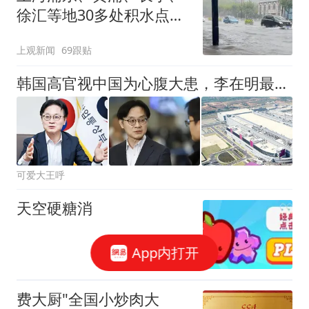
徐汇等地30多处积水点正
在抢排
上观新闻
69跟贴
韩国高官视中国为心腹大患，李在明最好让手下摆正心态，别坑韩国
可爱大王呼
天空硬糖消
App内打开
费大厨"全国小炒肉大