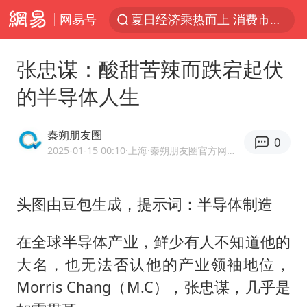
网易号
夏日经济乘热而上 消费市场向新而行
白海豚对华东华北影响会大于巴威
张忠谋：酸甜苦辣而跌宕起伏
于东来回应胖东来近25年老店年底关闭
的半导体人生
以拒绝“和平委员会”的加沙和平计划
浙江省甬江发生2026年第1号洪水
秦朔朋友圈
0
独闯南太行的失联女生最后轨迹已确认
2025-01-15 00:10
·上海
·秦朔朋友圈官方网易号
全球最大级别运输船通过长江大桥
头图由豆包生成，提示词：半导体制造‍‍‍‍‍‍
美将每月供乌爱国者拦截导弹
上门女婿出轨女邻居多年被判重婚罪
在全球半导体产业，鲜少有人不知道他的
香港刷新1884年以来最高气温纪录
大名，也无法否认他的产业领袖地位，
上海全力守护市民“菜篮子”
Morris Chang（M.C），
张忠谋
，几乎是