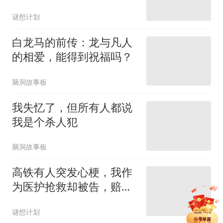
谜想计划
白龙马的前传：龙与凡人
的相爱，能得到祝福吗？
脑洞故事板
我失忆了，但所有人都说
我是个杀人犯
脑洞故事板
高铁有人突发心梗，我作
为医护抢救却被告，赔偿
分享单篇
佣金1.5元
二十万？
分享购买VIP
佣金14元
谜想计划
分享单篇
佣金1.5元