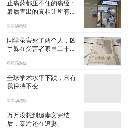
止痛药都压不住的痛经：
最后查出的真相让所有医
生沉默了
星星汤泡饭
同学录害死了两个人，凶
手躲在受害者家里二十
年，警察始终不知道
星星汤泡饭
全球学术水平下跌，只有
我保持不变
星星汤泡饭
万万没想到追妻文完结
后，秦渝还在追妻。