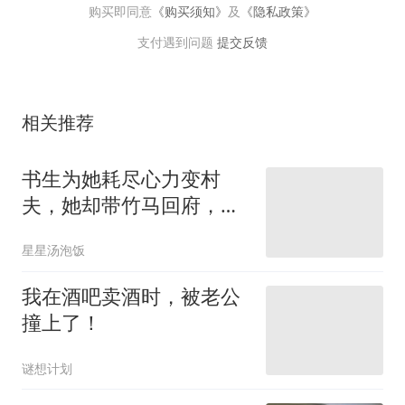
购买即同意
《购买须知》
及
《隐私政策》
支付遇到问题
提交反馈
相关推荐
书生为她耗尽心力变村
夫，她却带竹马回府，得
知他成名后疯了
星星汤泡饭
我在酒吧卖酒时，被老公
撞上了！
谜想计划