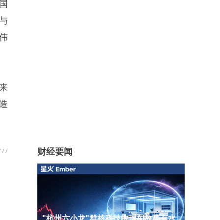
国
与
伟
来
造
财经要闻
"杭州六小龙"群核科技物理AI故事有水