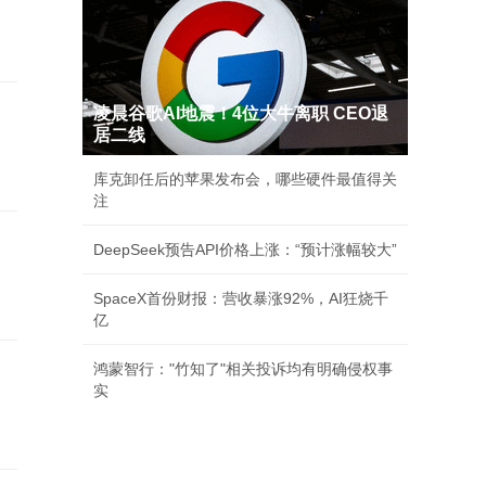
凌晨谷歌AI地震！4位大牛离职 CEO退
居二线
库克卸任后的苹果发布会，哪些硬件最值得关
注
DeepSeek预告API价格上涨：“预计涨幅较大”
SpaceX首份财报：营收暴涨92%，AI狂烧千
亿
鸿蒙智行："竹知了"相关投诉均有明确侵权事
实