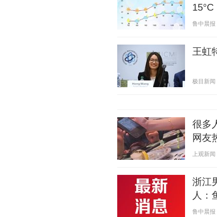
15°
鲁中晨报 20
王虹
极目新闻 20
很多
网友
上观新闻 20
浙江
人：
鲁中晨报 20