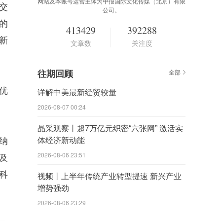
网站及本账号运营主体为中报国际文化传媒（北京）有限
交
公司。
的
413429
392288
新
文章数
关注度
往期回顾
全部
优
详解中美最新经贸较量
2026-08-07 00:24
晶采观察丨超7万亿元织密“六张网” 激活实
纳
体经济新动能
2026-08-06 23:51
及
科
视频丨上半年传统产业转型提速 新兴产业
增势强劲
2026-08-06 23:29