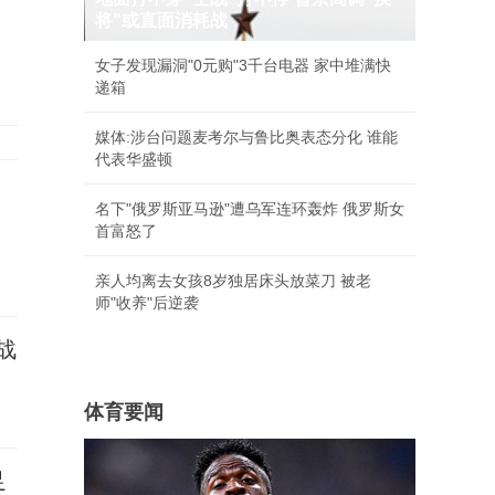
将"或直面消耗战
女子发现漏洞"0元购"3千台电器 家中堆满快
递箱
媒体:涉台问题麦考尔与鲁比奥表态分化 谁能
代表华盛顿
名下"俄罗斯亚马逊"遭乌军连环轰炸 俄罗斯女
承
首富怒了
亲人均离去女孩8岁独居床头放菜刀 被老
师"收养"后逆袭
战
体育要闻
足