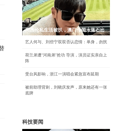
周杰伦私生活被扒，澳门传闻水落石出
艺人何与、刘些宁双双否认恋情：单身，勿扰
替
荷兰弟遭“河南弟”抢功 导演，演员证实亲自上
阵
受台风影响，浙江一演唱会紧急宣布延期
被前助理背刺，刘晓庆发声，原来她还有一张
底牌
科技要闻