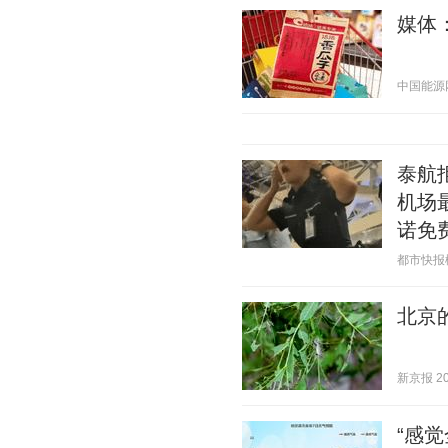
媒体
中国能源网 2
泰航
机场
诺免
都市快报橙柿
北京
新京报 202
“感