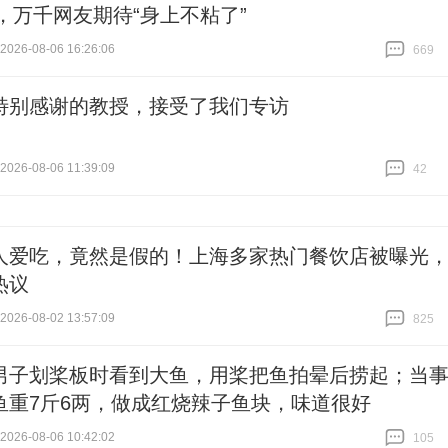
C，万千网友期待“身上不粘了”
26-08-06 16:26:06
669
跟贴
669
特别感谢的教授，接受了我们专访
26-08-06 11:39:09
42
跟贴
42
人爱吃，竟然是假的！上海多家热门餐饮店被曝光
热议
26-08-02 13:57:09
825
跟贴
825
男子划桨板时看到大鱼，用桨把鱼拍晕后捞起；当
鱼重7斤6两，做成红烧辣子鱼块，味道很好
26-08-06 10:42:02
105