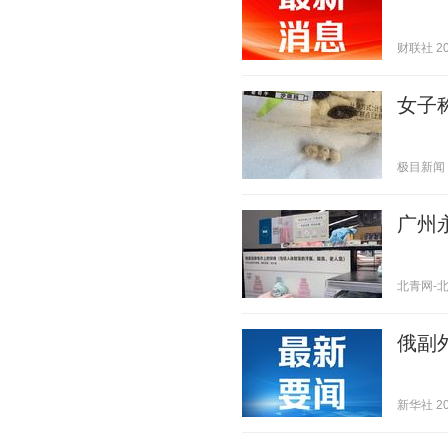
财联社 202
女子
极目新闻 20
广州
北青网-北京
俄副
新华社 202