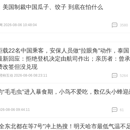
：美国制裁中国瓜子、饺子 到底在怕什么
026-08-06 10:48:04
3580
跟贴
3580
拒载22名中国乘客，安保人员做“拉眼角”动作，泰国
最新回应：拒绝登机决定由航司作出；亲历者：曾
费改签但没兑现
互动 2026-08-06 08:23:11
5264
跟贴
5264
的“毛毛虫”进入暴食期，小鸟不爱吃，数亿头小蜂迎
6-08-06 09:44:11
61
跟贴
61
觉全东北都在等7号”冲上热搜！明天哈市最低气温不