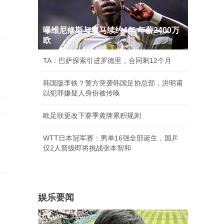
曝维尼修斯与皇马续约4年 年薪2400万
欧
TA：巴萨探索引进罗德里，合同剩12个月
韩国版李铁？警方突袭韩国足协总部，洪明甫
以犯罪嫌疑人身份被传唤
欧足联更改下赛季黄牌累积规则
，
WTT日本冠军赛：男单16强全部诞生，国乒
仅2人晋级即将挑战张本智和
事
娱乐要闻