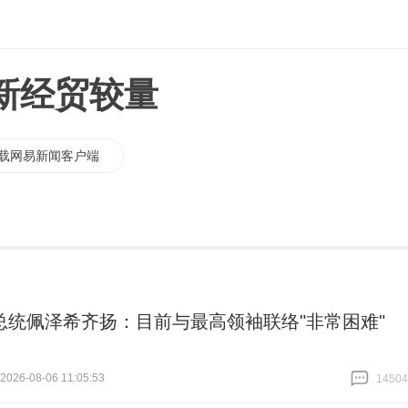
新经贸较量
载网易新闻客户端
总统佩泽希齐扬：目前与最高领袖联络"非常困难"
26-08-06 11:05:53
14504
跟贴
14504