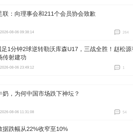
跟贴
105
足联：向理事会和211个会员协会致歉
26-08-06 09:38:14
264
跟贴
264
7国足1分钟2球逆转勒沃库森U17，三战全胜！赵松源
场传射建功
26-08-06 23:49:12
1
跟贴
1
牛奶，为何中国市场跌下神坛？
26-08-06 11:31:08
54
跟贴
54
数据跌幅从22%收窄至10%