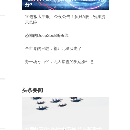
分?
10连板大牛股，今夜公告！多只A股，密集提
示风险
恐怖的DeepSeek斩杀线
全世界的丑鞋，都让北漂买走了
办一场亏百亿，无人接盘的奥运会生意
头条要闻
地面打不穿"空战"打不停 普京高调"换