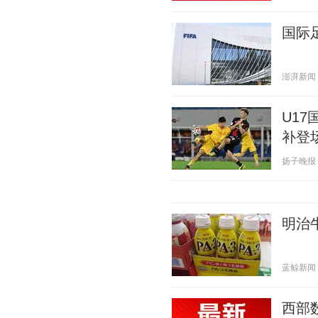
国际
澎湃新闻 20
U1
补登
扬子晚报 20
明治
蓝鲸新闻 20
西部