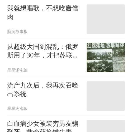
我就想唱歌，不想吃唐僧
肉
脑洞故事板
从超级大国到混乱：俄罗
斯用了30年，才把苏联解
体的账算清楚
星星汤泡饭
流产九次后，我再次召唤
出系统
星星汤泡饭
白血病少女被装穷男友骗
到死，救命药换维生素，