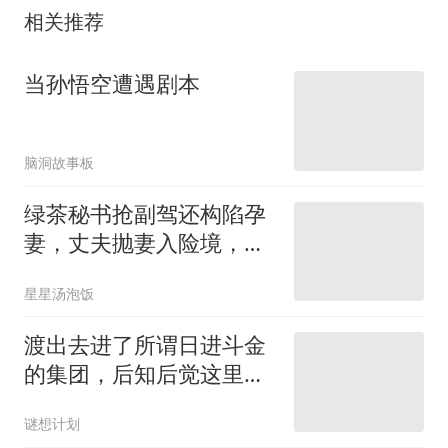
相关推荐
当孙悟空遭遇剧本
脑洞故事板
绿茶秘书抢副驾还构陷孕
妻，丈夫抛妻入险境，铁
证曝光全网怒了
星星汤泡饭
渡出去进了所谓日进斗金
的集团，后知后觉这里是
危险的陷阱
谜想计划