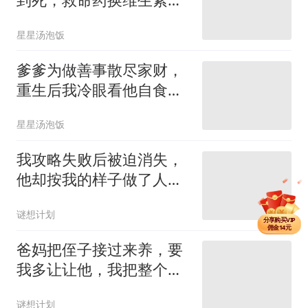
看清他后全校炸了
星星汤泡饭
爹爹为做善事散尽家财，
重生后我冷眼看他自食恶
果
星星汤泡饭
我攻略失败后被迫消失，
他却按我的样子做了人
偶，喊她老婆
分享单篇
佣金2.5元
谜想计划
分享购买VIP
佣金14元
分享单篇
爸妈把侄子接过来养，要
佣金2.5元
我多让让他，我把整个家
都让给了他
谜想计划