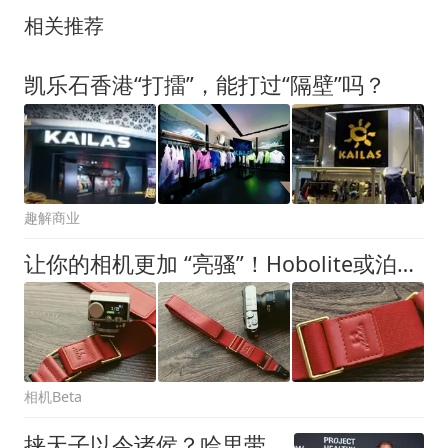
相关推荐
凯乐石香港“打擂”，能打过“隔壁”吗？
趣解商业
让你的相机更加 “亮骚”！Hobolite或泊漫影奢华肩带！
相机Beta
挟天子以令诸侯？哈里带