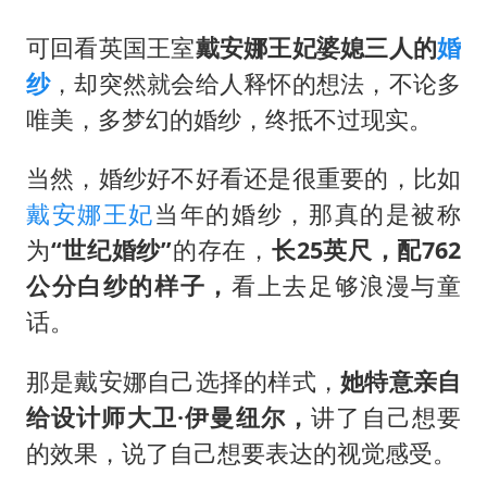
上海全力守护市民“菜篮子”
暑期研学游升温 在旅途中增长知识
可回看英国王室
戴安娜王妃婆媳三人的
婚
纱
，却突然就会给人释怀的想法，不论多
猫咪过火把节被抹成黑猫
唯美，多梦幻的婚纱，终抵不过现实。
宝妈给四胞胎取名平安喜乐
BLG经理辟谣Bin离队
当然，婚纱好不好看还是很重要的，比如
总书记点赞的非遗苗绣焕发新生机
戴安娜王妃
当年的婚纱，那真的是被称
为
“世纪婚纱”
的存在，
长25英尺，配762
公分白纱的样子，
看上去足够浪漫与童
话。
那是戴安娜自己选择的样式，
她特意亲自
给设计师大卫·伊曼纽尔，
讲了自己想要
的效果，说了自己想要表达的视觉感受。