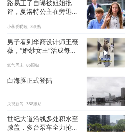
路易王子自曝被姐姐批
评，夏洛特公主在旁迅速
反应：就一次
小蒋爱唠嗑
3跟贴
男子看到华裔设计师王薇
薇，“婚纱女王”活成每个
女孩都希望的样子，男
氧气周末
86跟贴
子：谁能想到她已经77岁
了啊
白海豚正式登陆
央视新闻
338跟贴
世纪大道沿线多处积水至
膝盖，多台泵车全力抢