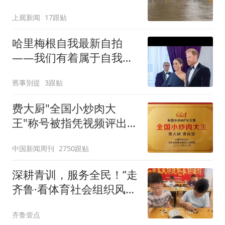
排，建议市民尽量避免附
上观新闻
17跟贴
近出行
哈里梅根自我最新自拍
——我们有着属于自我的
一份快乐
舊事別提
3跟贴
费大厨"全国小炒肉大
王"称号被指凭视频评出
官方回应
中国新闻周刊
2750跟贴
深耕青训，服务全民！“走
齐鲁·看体育社会组织风
采”走进沂水
齐鲁壹点