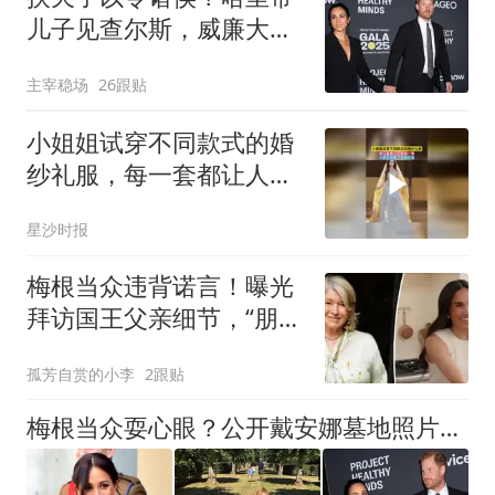
儿子见查尔斯，威廉大
怒：这是情感勒索
主宰稳场
26跟贴
小姐姐试穿不同款式的婚
纱礼服，每一套都让人眼
前一亮，大家觉得哪一套
星沙时报
最好看
梅根当众违背诺言！曝光
拜访国王父亲细节，“朋
友”态度让她寒心
孤芳自赏的小李
2跟贴
梅根当众耍心眼？公开戴安娜墓地照片，查尔斯威廉怒骂粗俗