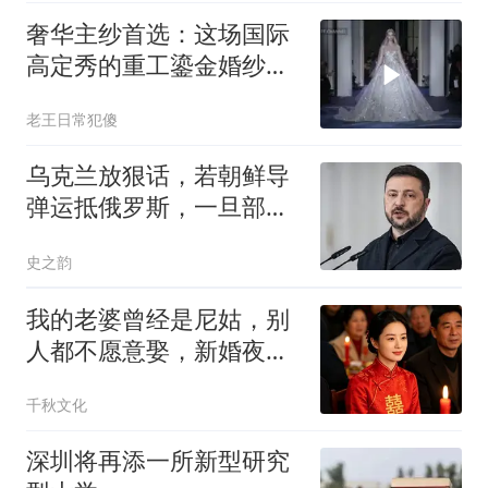
奢华主纱首选：这场国际
高定秀的重工鎏金婚纱美
出圈
老王日常犯傻
乌克兰放狠话，若朝鲜导
弹运抵俄罗斯，一旦部署
立即摧毁
史之韵
我的老婆曾经是尼姑，别
人都不愿意娶，新婚夜我
才知道自己赚大了
千秋文化
深圳将再添一所新型研究