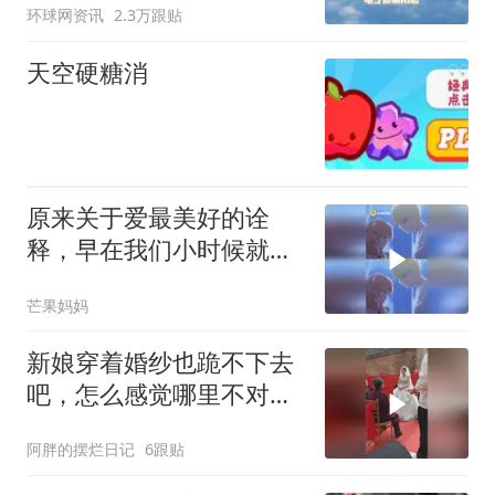
环球网资讯
2.3万跟贴
天空硬糖消
原来关于爱最美好的诠
释，早在我们小时候就读
过 某天成为公主 克劳德
芒果妈妈
戴安娜 爱情
新娘穿着婚纱也跪不下去
吧，怎么感觉哪里不对
劲！
阿胖的摆烂日记
6跟贴