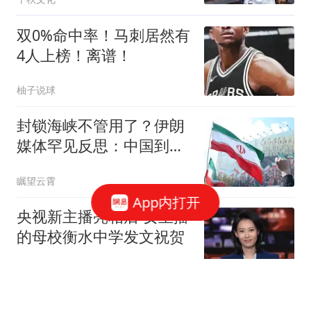
双0%命中率！马刺居然有
4人上榜！离谱！
柚子说球
封锁海峡不管用了？伊朗
媒体罕见反思：中国到底
是不是在"拆台"
瞩望云霄
App内打开
央视新主播亮相后 女主播
的母校衡水中学发文祝贺
极目新闻
网友在上海一博物馆花千