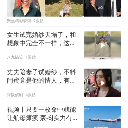
聚焦精彩瞬间
2跟贴
女生试完婚纱天塌了，和
想象中完全不一样，这一
路麻辣鲜香自己知道
八九搞笑
1跟贴
丈夫陪妻子试婚纱，不料
闺蜜竟是他的情人，有意
思了
阿谈侦剧
4跟贴
视频丨只要一枚命中就能
让航母瘫痪 轰-6J实力有多
强？