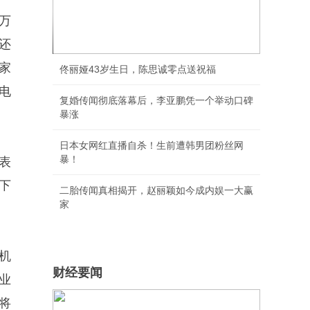
万
歌手2026决赛胡彦斌获歌王
还
家
佟丽娅43岁生日，陈思诚零点送祝福
电
复婚传闻彻底落幕后，李亚鹏凭一个举动口碑
暴涨
日本女网红直播自杀！生前遭韩男团粉丝网
暴！
表
下
二胎传闻真相揭开，赵丽颖如今成内娱一大赢
家
机
财经要闻
业
将