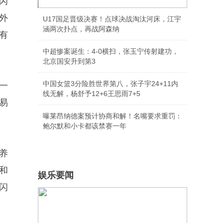
闪
外
U17国足晋级决赛！点球决战淘汰河床，江宇
涵两次扑点，再战阿森纳
有
中超惨案诞生：4-0横扫，张玉宁传射建功，
北京国安升到第3
中国女篮3分险胜世界第八，张子宇24+11内
一
线无解，杨舒予12+6王思雨7+5
易
曝莱昂纳德案预计协商和解！名嘴要求重罚：
鲍尔默和小卡都该禁赛一年
养
和
娱乐要闻
闪