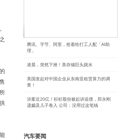
。
一枚“回旋镖”，击中王思聪
之
腾讯、字节、阿里，抢着给打工人配「AI助
理」
凌晨，突然下挫！美存储巨头跳水
的
美国发起对中国企业从东南亚租赁算力的调
售
查！
所
涉案近20亿！杉杉股份被起诉追债，郑永刚
供
遗孀及儿子卷入 公司：没用过这笔钱
能
汽车要闻