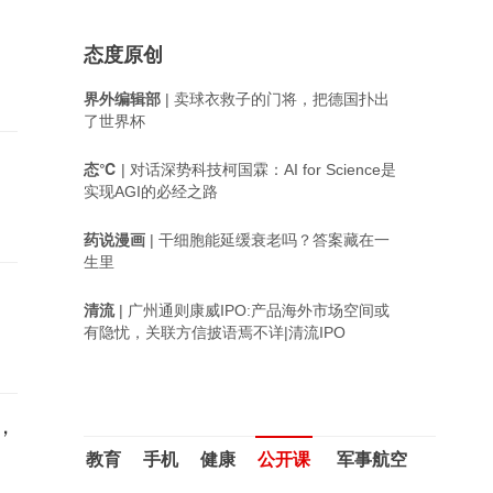
态度原创
界外编辑部
| 卖球衣救子的门将，把德国扑出
了世界杯
态℃
| 对话深势科技柯国霖：AI for Science是
实现AGI的必经之路
药说漫画
| 干细胞能延缓衰老吗？答案藏在一
生里
清流
| 广州通则康威IPO:产品海外市场空间或
有隐忧，关联方信披语焉不详|清流IPO
，
教育
手机
健康
公开课
军事航空