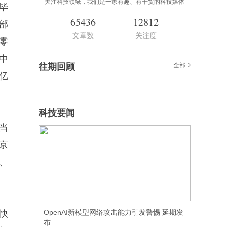
关注科技领域，我们是一家有趣、有干货的科技媒体
毕
65436
12812
部
文章数
关注度
零
年中
往期回顾
全部
万亿
科技要闻
当
京
、
SpaceX最快下周完成600亿美元收购
Cursor
OpenAI新模型网络攻击能力引发警惕 延期发
快
布