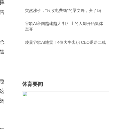
挥
突然涨价，"只收电费钱"的梁文锋，变了吗
售
谷歌AI帝国越建越大 打江山的人却开始集体
离开
态
凌晨谷歌AI地震！4位大牛离职 CEO退居二线
售
急
体育要闻
这
阔
去年信誓旦旦3000万 今年NBA查无此
人