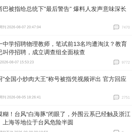
塔巴被指给总统下"最后警告" 爆料人发声意味深长
 2026-08-07 20:47:04
7470
跟贴
7470
一中学招聘物理教师，笔试前13名均遭淘汰？教育
已叫停招聘，成立调查组全面核查
26-08-07 15:53:23
9772
跟贴
9772
厨"全国小炒肉大王"称号被指凭视频评出 官方回应
 2026-08-05 18:26:41
2751
跟贴
2751
模糊！台风“白海豚”闭眼了，外围云系已经触及浙江
、上海等地位于台风危险半圆