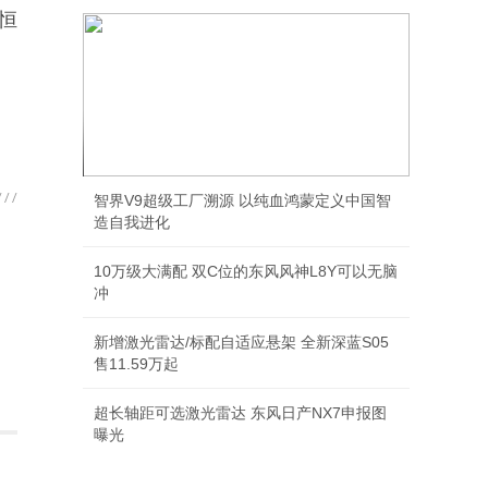
恒
越7全球首秀 传祺开始进攻方盒子越野
智界V9超级工厂溯源 以纯血鸿蒙定义中国智
造自我进化
10万级大满配 双C位的东风风神L8Y可以无脑
冲
新增激光雷达/标配自适应悬架 全新深蓝S05
售11.59万起
超长轴距可选激光雷达 东风日产NX7申报图
曝光