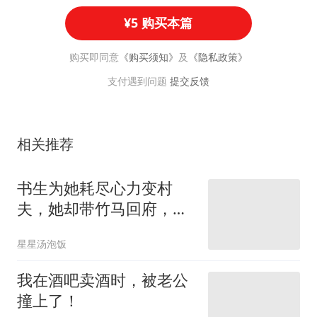
¥5 购买本篇
购买即同意
《购买须知》
及
《隐私政策》
支付遇到问题
提交反馈
相关推荐
书生为她耗尽心力变村
夫，她却带竹马回府，得
知他成名后疯了
星星汤泡饭
我在酒吧卖酒时，被老公
撞上了！