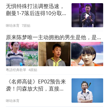
无惧特殊打法调整迅速，
蒯曼1-7落后连得10分取
胜，横扫巴特拉收获横滨
咪咕体育
7跟贴
赛开门红
原来陈梦唯一主动拥抱的男生是他，是青梅竹马，如今已转行当教练
粵語经典歌單
4跟贴
《名师高徒》EP02预告来
袭！闫森放大招，直接开
出豪华筹码
咪咕体育