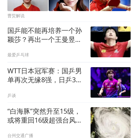
曹焋解说
国乒能不能再培养一个孙
颖莎？再出一个王曼昱，
有可能，再出一个陈梦，
最爱乒乓球
也有可能，但再出一个孙
颖莎几乎不可能！
WTT日本冠军赛：国乒男
单再次无缘8强，日乒3人
韩法各2人晋级
乒谈
“白海豚”突然升至15级，
或将重回16级超强台风！
部分列车临时停运！台州
台州交通广播
61家A级旅游景区暂时关