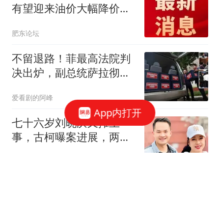
有望迎来油价大幅降价！
8月14日24时，预估下调
肥东论坛
幅度已从0.09元/升，扩大
至约0.3元/升！
不留退路！菲最高法院判
决出炉，副总统萨拉彻底
失去“挡箭牌”
爱看剧的阿峰
App内打开
七十六岁刘晓庆又摊上
事，古柯曝案进展，两人
私事仅是冰山一角
橙星文娱
兵自风中来大结局前瞻：
龙远山升成副军长，陈汉
霄跟梁北华相认！