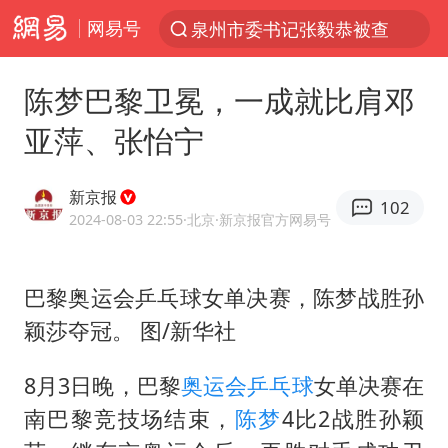
网易号
泉州市委书记张毅恭被查
“电影+”如何激发千亿级消费新活力？
陈梦巴黎卫冕，一成就比肩邓
沙特土耳其巴基斯坦签署共同防务协议
亚萍、张怡宁
台风白海豚已进入24小时警戒线
全球首个长时储能一体化产业园量产
新京报
102
U17国足点球大战淘汰河床晋级决赛
2024-08-03 22:55
·北京
·新京报官方网易号
四川宜宾市高县4.9级地震致1人死亡
巴黎奥运会乒乓球女单决赛，陈梦战胜孙
上海：台风白海豚或将带来龙卷风
颖莎夺冠。 图/新华社
中巨芯：上半年归母净利润1405.77万元
名创优品回应女子吐槽内裤质量差
8月3日晚，巴黎
奥运会乒乓球
女单决赛在
胜宏科技：股票交易异常波动
南巴黎竞技场结束，
陈梦
4比2战胜孙颖