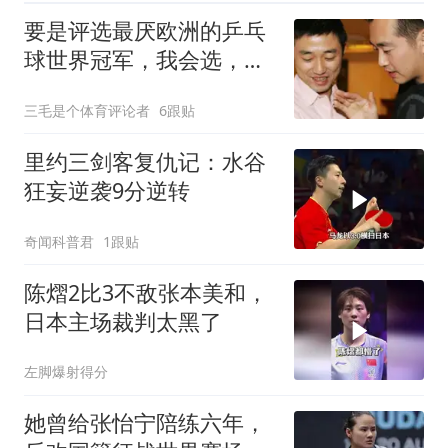
要是评选最厌欧洲的乒乓
球世界冠军，我会选，
1975年生于江苏的他
三毛是个体育评论者
6跟贴
里约三剑客复仇记：水谷
狂妄逆袭9分逆转
奇闻科普君
1跟贴
陈熠2比3不敌张本美和，
日本主场裁判太黑了
左脚爆射得分
她曾给张怡宁陪练六年，