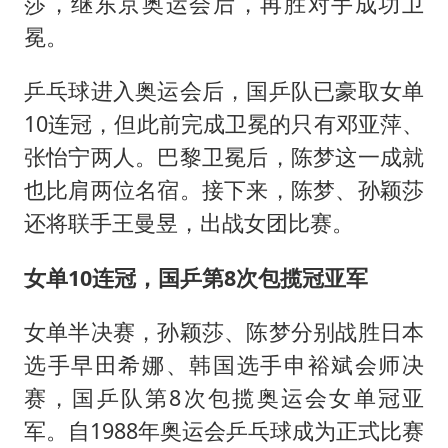
中国女篮70-67险胜尼日利亚女篮
莎，继东京奥运会后，再胜对手成功卫
冕。
胡彦斌获《歌手2026》歌王
秋天的第一杯奶茶到底有多火
乒乓球进入奥运会后，国乒队已豪取女单
38岁演员求职万岁山NPC成功
10连冠，但此前完成卫冕的只有邓亚萍、
国防部：中国军队坚决反制任何闹海挑衅图谋
张怡宁两人。巴黎卫冕后，陈梦这一成就
也比肩两位名宿。接下来，陈梦、孙颖莎
我国外贸延续良好增长态势
还将联手王曼昱，出战女团比赛。
东航：国内客票提前14天免费退改
夯实基础开新局
女单10连冠，国乒第8次包揽冠亚军
女单半决赛，孙颖莎、陈梦分别战胜日本
选手早田希娜、韩国选手申裕斌会师决
赛，国乒队第8次包揽奥运会女单冠亚
军。自1988年奥运会乒乓球成为正式比赛