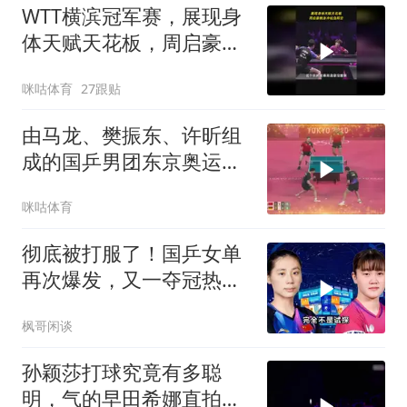
WTT横滨冠军赛，展现身
体天赋天花板，周启豪侧
身冲松岛辉空
咪咕体育
27跟贴
由马龙、樊振东、许昕组
成的国乒男团东京奥运会
夺冠，达成该项目四连冠
咪咕体育
的成就
彻底被打服了！国乒女单
再次爆发，又一夺冠热门
惨遭血洗
枫哥闲谈
孙颖莎打球究竟有多聪
明，气的早田希娜直拍大