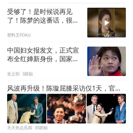
受够了！是时候说再见
了！陈梦的这番话，很心
疼她
塑料叉FOKU
中国妇女报发文，正式宣
布全红婵新身份，国家队
弃用传闻早有真相
史之韵
3跟贴
风波再升级！陈璇屈膝采访仅1天，官媒下场锐评，走上邓亚萍老路
天天热点见闻
35跟贴