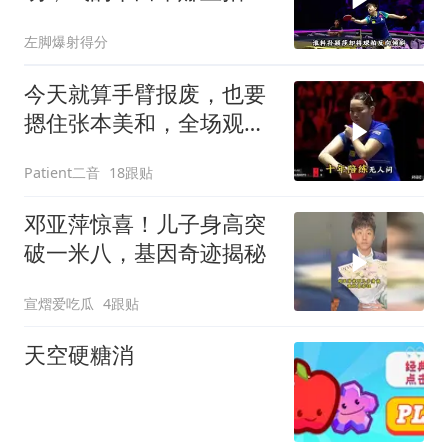
腿
左脚爆射得分
今天就算手臂报废，也要
摁住张本美和，全场观众
泪奔
Patient二音
18跟贴
邓亚萍惊喜！儿子身高突
破一米八，基因奇迹揭秘
宣熠爱吃瓜
4跟贴
天空硬糖消