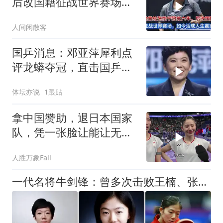
后改国籍征战世界赛场，
如今活成人生赢家
人间闲散客
国乒消息：邓亚萍犀利点
评龙蟒夺冠，直击国乒痛
点，让人醍醐灌顶
体坛亦说
1跟贴
拿中国赞助，退日本国家
队，凭一张脸让能让无数
人喊老婆！
人胜万象Fall
一代名将牛剑锋：曾多次击败王楠、张怡宁，还记得她吗