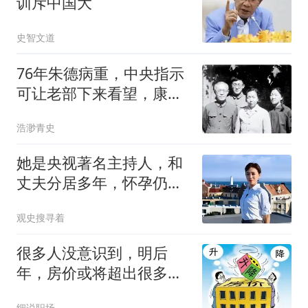
训斥中国大
史智文道
76年朱德病重，中央指示
可让老部下来看望，康克
清：先通知欧阳毅
浩渺青史
她是央视著名主持人，和
丈夫分居多年，怀孕仍上
班，风光后有辛酸
观史搜寻着
很多人没意识到，明后
年，房价或将超出很多人
的想象
细说职场