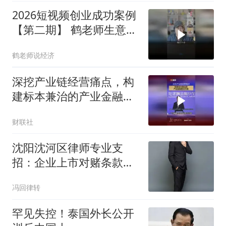
2026短视频创业成功案例
【第二期】 鹤老师生意圈
怎么样？值得入吗？看看
鹤老师说经济
各行各业同学报喜
深挖产业链经营痛点，构
建标本兼治的产业金融解
决方案
财联社
沈阳沈河区律师专业支
招：企业上市对赌条款清
理核心要点
冯回律转
罕见失控！泰国外长公开