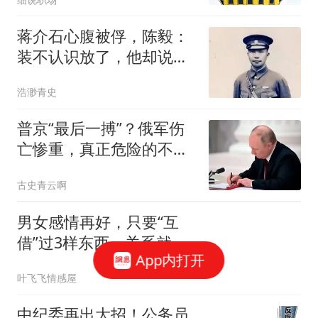
蒋介石心腹被俘，陈毅：
装不认识放了，他却说：
答应俩要求我再走
浩渺青史
普京“最后一搏”？俄军伤
亡惨重，真正危险的不是
前线！
古史青云啊
男女感情再好，只要“互
借”过3样东西，关系就很
App内打开
难纯洁了
叶飞飞情感屋
中纪委再出大招！公务员