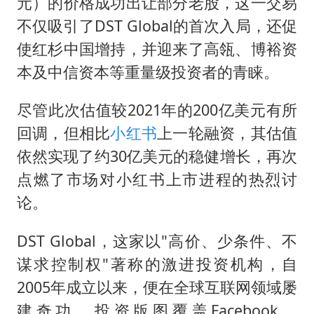
以军士兵把枪口对准中国记者
元）的价格成功出让部分老股，这一交易
不仅吸引了DST Global的首次入局，还促
笔试第一被劝弃考涉事副校长被撤职
使红杉中国增持，并迎来了高瓴、博裕资
构建更高水平的全民健身公共服务体系
本及中信资本等重量级投资者的青睐。
男子被沙蜇蜇伤5小时后呼吸困难
挡“张雪机车”民进党当局怕什么
尽管此次估值较2021年的200亿美元有所
回调，但相比
小红书
上一轮融资，其估值
灌溉水坝被隔成鱼塘 村民投诉20余年
依然实现了约30亿美元的稳健增长，再次
奋力开创中国式现代化建设新局面
点燃了市场对小红书上市进程的热烈讨
论。
DST Global，这家以"高价、少条件、不
谋求控制权"著称的激进投资机构，自
2005年成立以来，便在全球互联网领域屡
建奇功，投资版图覆盖Facebook、