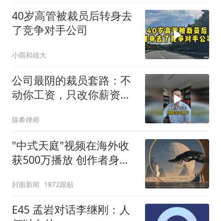
40岁高管被裁员后转身去
了竞争对手公司
小雨和雄大
公司最阴的裁员套路：不
动你工资，只改你薪资结
构
陈希律师
"中式天庭"视频在海外收
获500万播放 创作者身份
披露
封面新闻
1872跟贴
E45 孟岩对话李继刚：人