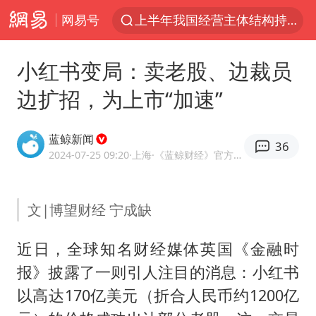
网易号
上半年我国经营主体结构持续优化
杭州机场已取消航班388架次
小红书变局：卖老股、边裁员
中国籍豪华游艇富商之子在泰国被杀
边扩招，为上市“加速”
《披荆斩棘2026》阵容官宣
中国第1高楼阻尼器摆动明显
蓝鲸新闻
36
上海有出现龙卷潜势
2024-07-25 09:20
·上海
·《蓝鲸财经》官方网易号
国足U17与阿森纳决赛取消 并列冠军
文|博望财经 宁成缺
《龙餐馆》 冲奖
上门女婿出轨女邻居多年被判重婚罪
近日，全球知名财经媒体英国《金融时
2025年小学教师减少13.19万
报》披露了一则引人注目的消息：小红书
女子发现前夫婚内与第三者育子
以高达170亿美元（折合人民币约1200亿