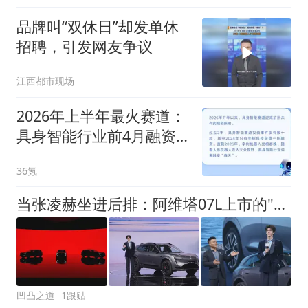
品牌叫“双休日”却发单休
招聘，引发网友争议
江西都市现场
2026年上半年最火赛道：
具身智能行业前4月融资
超200笔，总规模超550亿
36氪
元
当张凌赫坐进后排：阿维塔07L上市的"流量+定价"双重博弈
凹凸之道
1跟贴