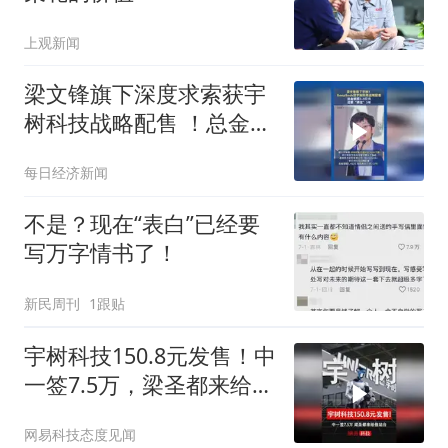
上观新闻
梁文锋旗下深度求索获宇
树科技战略配售 ！总金额
超1.4亿元，还要“绑定”3
每日经济新闻
年
不是？现在“表白”已经要
写万字情书了！
新民周刊
1跟贴
宇树科技150.8元发售！中
一签7.5万，梁圣都来给他
站台
网易科技态度见闻