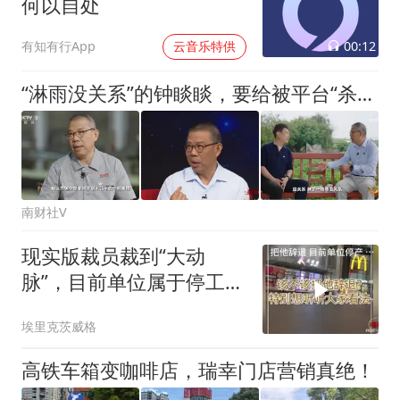
何以自处
00:12
有知有行App
云音乐特供
“淋雨没关系”的钟睒睒，要给被平台“杀光”的零售商讨公道
南财社V
现实版裁员裁到“大动
脉”，目前单位属于停工状
态，受了极大影响
埃里克茨威格
高铁车箱变咖啡店，瑞幸门店营销真绝！