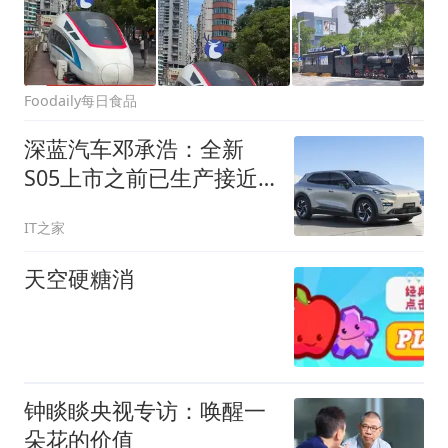
Foodaily每日食品
深蓝汽车邓承浩：全新
S05上市之前已生产接近
一万台商品车
IT之家
天空硬糖消
钟睒睒央视专访：唤醒一
朵花的价值