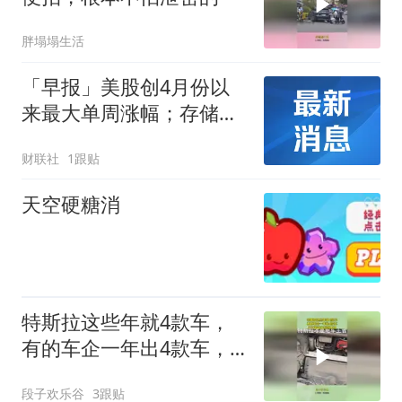
胖塌塌生活
「早报」美股创4月份以
来最大单周涨幅；存储板
块普跌；原油、黄金双双
财联社
1跟贴
上涨；北京购房政策调整
天空硬糖消
特斯拉这些年就4款车，
有的车企一年出4款车，
打开前备箱找到原因
段子欢乐谷
3跟贴