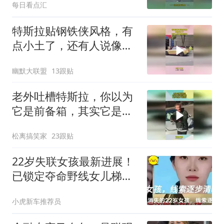
每日看点汇
特斯拉贴钢铁侠风格，有
点小土了，还有人说像东
鹏特饮
幽默大联盟
13跟贴
老外吐槽特斯拉，你以为
它是前备箱，其实它是个
微波炉
松离搞笑家
23跟贴
22岁失联女孩最新进展！
已锁定夺命野线女儿梯，
媒体披露更多细节
小虎新车推荐员