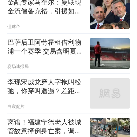
金融专家马奎尔：曼联现
金流储备充裕，引援如此
消极很反常
懂球帝
巴萨后卫阿劳霍租借利物
浦一个赛季 交易含明夏买
断选项
赛场速报局
李现宋威龙穿人字拖叫松
弛，你穿叫邋遢？差距真
不止一张脸
白宸侃片
离谱！福建宁德老人被城
管故意撞倒身亡案，调取