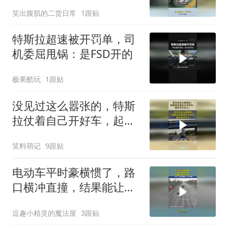
笑出腹肌的二货日常
1跟贴
特斯拉超速被开罚单，司
机委屈甩锅：是FSD开的
极果酷玩
1跟贴
没见过这么嚣张的，特斯
拉仗着自己开好车，起步
目中无人！
笑料萌记
9跟贴
电动车平时豪横惯了，路
口横冲直撞，结果能让她
记一辈子！
逗趣小精灵的魔法屋
3跟贴