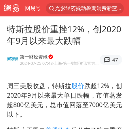
网易号
光影经济撬动暑期消费新蓝海
马克·艾伦退出斯诺克中国公开赛
特斯拉股价重挫12%，创2020
微信又有新功能，你可以“撤回”你的撤回了！
年9月以来最大跌幅
新疆优化调整景区内自驾服务费
上四休三，但降薪1000元，你接受吗？
第一财经资讯
47
情侣平潭拍日出坠崖1死1伤
2024-07-25 07:48
·上海
·第一财经资讯官方网易号
央视新主播李秋莹孙亚鹏亮相
周三美股收盘，特斯拉
股价
跌超12%，创
酒店回应车内过夜被收150元
2020年9月以来最大单日跌幅，市值蒸发
黄金牛市回来了吗
超800亿美元，总市值回落至7000亿美元
杭州全市有序停课
以下。
商场现钱学森巨幅海报 负责人回应