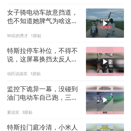
女子骑电动车故意挡道，
也不知道她脾气为啥这么
大
90后的秀才
1跟贴
特斯拉停车补位，不得不
说，这屏幕换挡太反人类
了！
动匹说搞笑
1跟贴
监控下诡异一幕，没碰到
油门电动车自己跑，三人
接连中招把车摔够呛！
素说笑
3跟贴
特斯拉门庭冷清，小米人