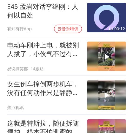
E45 孟岩对话李继刚：人
何以自处
00:12
有知有行App
云音乐特供
电动车刚冲上电，就被别
人拔了，小伙气不过有仇
当场报！
易说搞笑部
14跟贴
女生倒车撞倒两步机车，
没有任何动作只是静静地
看着，网友：这真是无妄
焦点视讯
之灾啊
这就是特斯拉，随便拆随
便拍，根本不怕泄密的