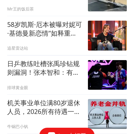
执法记录仪被告知“没电
Mr王的饭后茶
了”
58岁凯斯·厄本被曝对妮可
·基德曼新恋情“如释重
负”，曾因结束20年婚姻愧
追星雷达站
疚不已
日乒教练吐槽张禹珍钻规
则漏洞！张本智和：有把
握战胜松岛辉空
排球黄金眼
机关事业单位满80岁退休
人员，2026所有待遇一次
性讲明白
牛锅巴小钒