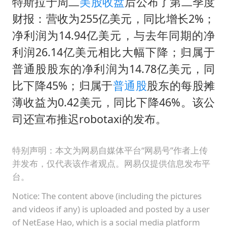
36岁男演员成景区NPC后人气爆棚
特斯拉于周二
美股
收盘
后公布了第二季度
财报：营收为255亿美元，同比增长2%；
全民健身事业高质量发展
净利润为14.94亿美元，与去年同期的净
台当局重金为“台独”织“皇帝新衣”
利润26.14亿美元相比大幅下降；归属于
几元成本的AI广告导致千万市值蒸发
普通股股东的净利润为14.78亿美元，同
老挝国会主席赛宋蓬逝世
比下降45%；归属于
普通股
股东的每股摊
夏日经济乘“热”而上 消费市场向“新”而行
薄收益为0.42美元，同比下降46%。该公
乐享全民健身 共筑健康中国
司还宣布推迟robotaxi的发布。
特别声明：本文为网易自媒体平台“网易号”作者上传
并发布，仅代表该作者观点。网易仅提供信息发布平
台。
Notice: The content above (including the pictures
and videos if any) is uploaded and posted by a user
of NetEase Hao, which is a social media platform