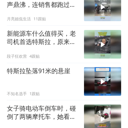
声鼎沸，连销售都跑过来
看热闹！
月亮姐侃生活
11跟贴
新能源车什么值得买，老
司机首选特斯拉，原来是
有原因的！
段子狂欢营
4跟贴
特斯拉坠落91米的悬崖
不知名选手
1跟贴
女子骑电动车倒车时，碰
倒了两辆摩托车，她看了
看就走了也没扶一下