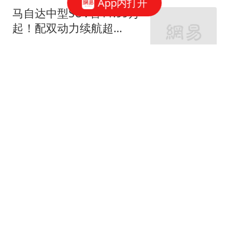
App内打开
马自达中型SUV售11.99万
起！配双动力续航超
1100km，空间越级
沙雕小琳琳
华为乾崑+大六座 星海V6
预售8.99万元起
网易汽车
6分关键战告捷！山东泰
山B队客场3‑1力克海港B
队，李钧鹏头球、路俊伟
老周观体育
破门、王宇轩世界波，登
顶北区，冲甲征程依旧任
CBA重磅消息！北京首钢
重道远
外援重返NBA，山东暂停