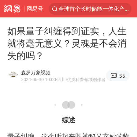
网易号
名创优品回应女子吐槽内裤质量差
中巨芯：上半年归母净利润1405.77万元
如果量子纠缠得到证实，人生
四川宜宾市高县4.9级地震致1人死亡
就将毫无意义？灵魂是不会消
中国女篮70-67险胜尼日利亚女篮
失的吗？
上海：台风白海豚或将带来龙卷风
U17国足点球大战淘汰河床晋级决赛
森罗万象视频
55
秋天的第一杯奶茶到底有多火
2024-06-30 10:00
·四川
·优质科普领域创作者
国防部：中国军队坚决反制任何闹海挑衅图谋
百花奖开幕式
国乒男单横滨冠军赛全军覆没
综述
胡彦斌获《歌手2026》歌王
量子纠缠，这个听起来既神秘又玄妙的物