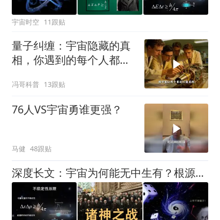
宇宙时空
11跟贴
量子纠缠：宇宙隐藏的真
相，你遇到的每个人都有
原因
冯哥科普
13跟贴
76人VS宇宙勇谁更强？
马健
48跟贴
深度长文：宇宙为何能无中生有？根源藏在量子底层规则里！