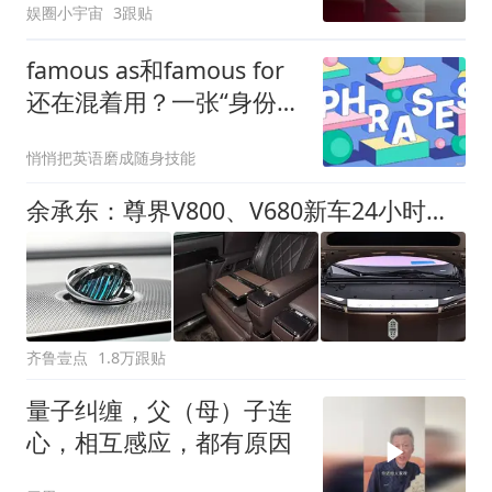
娱圈小宇宙
3跟贴
famous as和famous for
还在混着用？一张“身份名
片”和“实力标签”让你一次
悄悄把英语磨成随身技能
分清！
余承东：尊界V800、V680新车24小时大定突破3500台
齐鲁壹点
1.8万跟贴
量子纠缠，父（母）子连
心，相互感应，都有原因