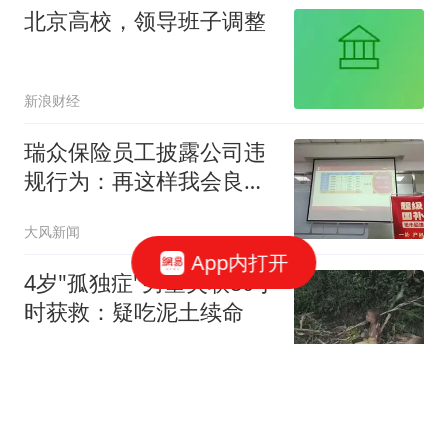
北京高校，领导班子调整
新浪财经
瑞众保险员工披露公司违
规行为：再这样我会良心
不安
大风新闻
App内打开
4岁"孤独症"男童失联80小
时获救：疑吃泥土续命
看看新闻Knews
“你不走，我也不走”——
那夜龙卷风掀了977户屋