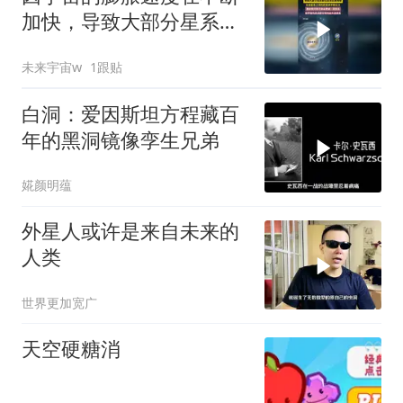
加快，导致大部分星系正
在逐渐远离地球！
未来宇宙w
1跟贴
白洞：爱因斯坦方程藏百
年的黑洞镜像孪生兄弟
婲颜明蕴
外星人或许是来自未来的
人类
世界更加宽广
天空硬糖消