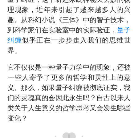
东航：国内客票提前14天免费退改
理现象，近年来引起了越来越多人的兴
38岁演员求职万岁山NPC成功
趣。从科幻小说《三体》中的智子技术，
“今天得有40℃了吧 为啥还不预警”
到科学家们在实验室中的实际验证，
量子
夯实基础开新局
纠缠
似乎正在一步步走入我们的思维世
界。
它不仅仅是一种量子力学中的现象，还被
一些人寄予了更多的哲学和灵性上的意
义。那么，如果量子纠缠被彻底证实，我
们的灵魂真的会因此永生吗？自古以来人
类关于人生意义的哲学思考又会发生哪些
变化？