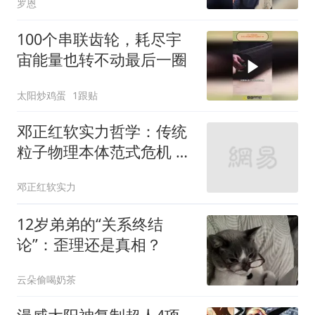
罗恩
100个串联齿轮，耗尽宇
宙能量也转不动最后一圈
太阳炒鸡蛋
1跟贴
邓正红软实力哲学：传统
粒子物理本体范式危机 底
层规则探索带来技术跃迁
邓正红软实力
12岁弟弟的“关系终结
论”：歪理还是真相？
云朵偷喝奶茶