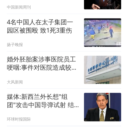
深长
中国新闻周刊
4名中国人在太子集团一
园区被围殴 致1死3重伤
扬子晚报
婚外胚胎案涉事医院员工
哽咽:事件对医院造成较大
冲击
大风新闻
媒体:新西兰外长想"组
团"攻击中国导弹试射 结
果被打脸
环球时报国际