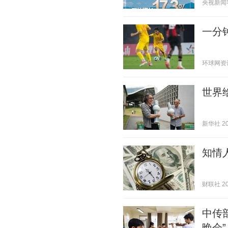
央视新闻客户
一分钟
环球网资讯 2
世界给
新华社 202
知情
财联社 202
中传
晚会”