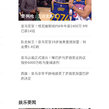
雷·阿伦：三分太多了
皇马官宣！维尼修斯续约6年年薪2400万 8年
已获14冠
队史标王！皇马官宣19岁迪奥曼德加盟：转
会费1.4亿欧
皇马认栽正式退出！曝巴萨与罗德里达协议
报价6000万欧与曼城谈判
西媒：皇马非常平静地接受了罗德里加盟巴萨
的决定
娱乐要闻