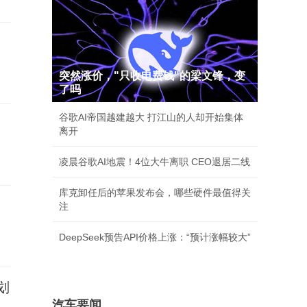
突然涨价，"只收电费钱"的梁文锋，变
了吗
谷歌AI帝国越建越大 打江山的人却开始集体
离开
凌晨谷歌AI地震！4位大牛离职 CEO退居二线
库克卸任后的苹果发布会，哪些硬件最值得关
注
DeepSeek预告API价格上涨：“预计涨幅较大”
划
汽车要闻