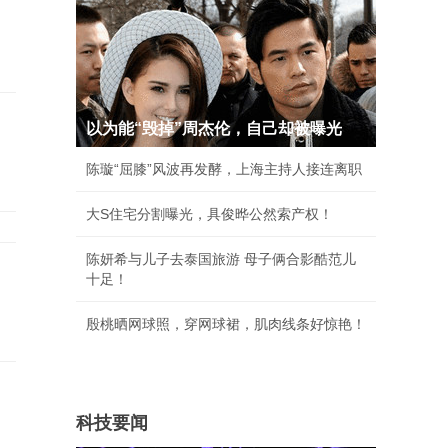
以为能“毁掉”周杰伦，自己却被曝光
陈璇“屈膝”风波再发酵，上海主持人接连离职
大S住宅分割曝光，具俊晔公然索产权！
陈妍希与儿子去泰国旅游 母子俩合影酷范儿
十足！
殷桃晒网球照，穿网球裙，肌肉线条好惊艳！
科技要闻