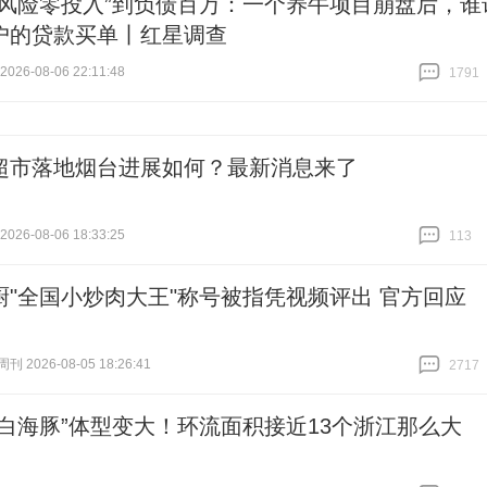
零风险零投入”到负债百万：一个养牛项目崩盘后，谁
户的贷款买单丨红星调查
26-08-06 22:11:48
1791
跟贴
1791
超市落地烟台进展如何？最新消息来了
26-08-06 18:33:25
113
跟贴
113
厨"全国小炒肉大王"称号被指凭视频评出 官方回应
 2026-08-05 18:26:41
2717
跟贴
2717
“白海豚”体型变大！环流面积接近13个浙江那么大