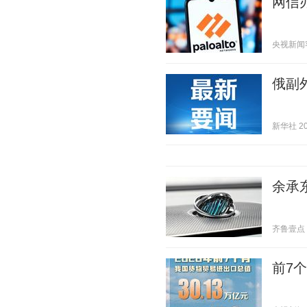
网信
央视新闻客户
俄副
新华社 202
余承东
齐鲁壹点 20
前7