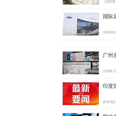
上游新闻 20
国际
澎湃新闻 20
广州
北青网-北京
印度
参考消息 20