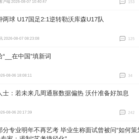
端 2026-08-07 10:40:47
153
跟贴
153
两球 U17国足2:1逆转勒沃库森U17队
026-08-07 08:23:08
125
跟贴
125
“__在中国”填新词
6-08-06 18:08:11
34
跟贴
34
人士：若未来几周通胀数据偏热 沃什准备好加息
6-08-06 20:17:39
242
跟贴
242
部分专业明年不再艺考 毕业生称面试曾被问“如何策
 专家：遏制“艺考捷径化”