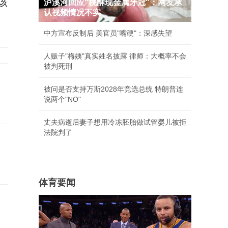
该
泸溪河回应"桃酥现金属牙冠"：网友承
认视频情况不实
中方宣布反制后 美官员"嘴硬"：深感失望
人贩子"梅姨"真实姓名披露 律师：大概率不会
被判死刑
被问是否支持万斯2028年竞选总统 特朗普连
说两个"NO"
丈夫病逝后妻子想用冷冻胚胎做试管婴儿被拒
法院判了
体育要闻