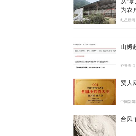
从“
为农
红星新闻 20
山姆
齐鲁壹点 20
费大
中国新闻周刊
台风