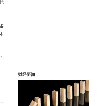
长
备
。本
财经要闻