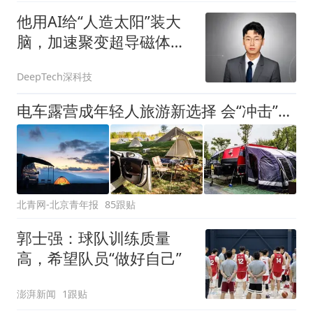
他用AI给“人造太阳”装大
脑，加速聚变超导磁体设
计与控制
DeepTech深科技
电车露营成年轻人旅游新选择 会“冲击”传统住宿业吗？
北青网-北京青年报
85跟贴
郭士强：球队训练质量
高，希望队员“做好自己”
澎湃新闻
1跟贴