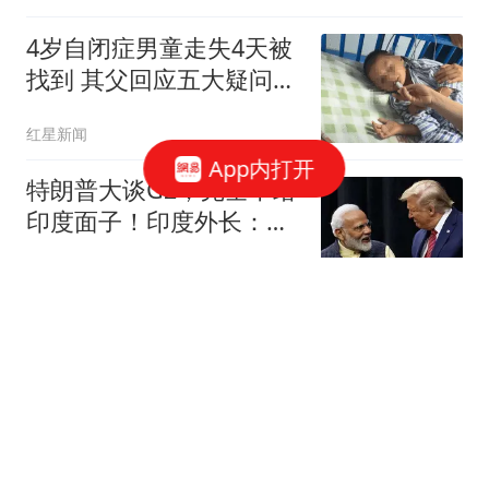
4岁自闭症男童走失4天被
找到 其父回应五大疑问：
不是被人贩子抱走放回 不
红星新闻
接受捐款
App内打开
特朗普大谈G2，完全不给
印度面子！印度外长：低
估印度潜力
李云飞Afey
泰国中学生枪杀7人后饮
弹自尽 曾看别国枪击事件
视频
澎湃新闻
超猛！5年3.75亿！兄嘚，