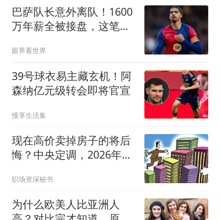
巴萨队长意外离队！1600
万年薪全被接盘，这笔租
借没有真正输家
眼界看世界
39号球衣易主藏玄机！阿
森纳亿元级转会即将官宣
慢享生活集
现在高价卖掉房子的将后
悔？中央定调，2026年房
产或开始一轮暴涨
职场资深秘书
为什么欧美人比亚洲人
高？对比完才知道，原来