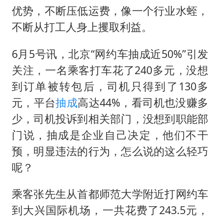
店主称换“青海拉面”招牌后生意更好
优势，不断压低运费，像一个行业水蛭，
女儿为争财产堵门阻挠父亲出殡
不断从打工人身上攫取利益。
Kimi K3也失控了
6月5号讯，北京“网约车抽成近50%”引发
习近平心系体育强国建设
关注，一名乘客打车花了240多元，没想
到订单被转包后，司机只得到了130多
元，平台
抽成
高达44%，看司机也没赚多
少，司机投诉到相关部门，没想到职能部
门说，抽成是企业自己决定，他们不干
预，明显违法的行为，怎么说的这么轻巧
呢？
乘客张先生从首都师范大学附近打网约车
到大兴国际机场，一共花费了243.5元，