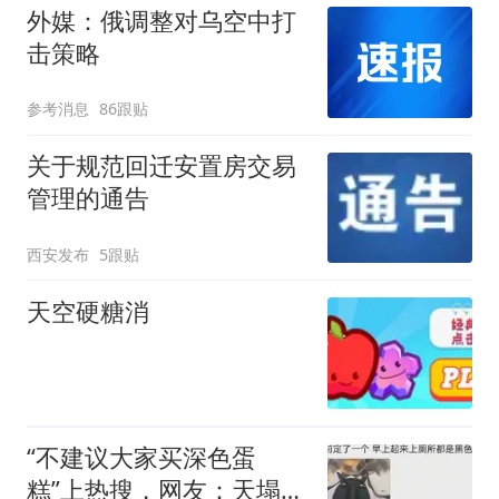
厕所；客服回应：并非每
外媒：俄调整对乌空中打
架飞机都会发放西梅汁
击策略
参考消息
86跟贴
关于规范回迁安置房交易
管理的通告
西安发布
5跟贴
天空硬糖消
“不建议大家买深色蛋
糕”上热搜，网友：天塌