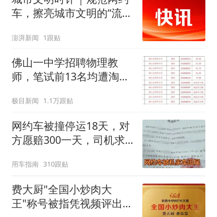
车，擦亮城市文明的“流动
名片”
澎湃新闻
1跟贴
佛山一中学招聘物理教
师，笔试前13名均遭淘
汰？教育局：已叫停招
极目新闻
1.1万跟贴
聘，成立调查组全面核查
网约车被撞停运18天，对
方愿赔300一天，司机求
助：我日流水四百，该接
用车指南
310跟贴
受吗？
费大厨"全国小炒肉大
王"称号被指凭视频评出