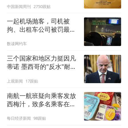
官方回应
中国新闻周刊
2750跟贴
一起机场抛客，司机被
拘、出租车公司被罚最高
20万
数读网约车
三个国家和地区力挺因凡
蒂诺 墨西哥的"反水"耐人
寻味
上观新闻
17跟贴
南航一航班疑向乘客发放
西梅汁，致多名乘客在飞
行途中排队上厕所！乘
每日经济新闻
98跟贴
客：机上100多人只有2个