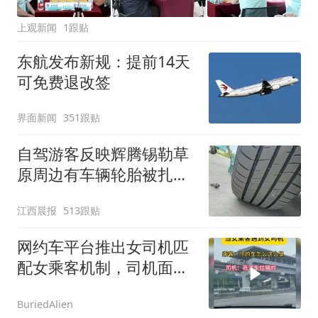
上观新闻
1跟贴
东航发布新规：提前14天
可免费退改签
界面新闻
351跟贴
自驾游客反映辉腾锡勒草
原周边有车辆轮胎被扎，
修理店铺换胎价格高达千
江西晨报
513跟贴
元，官方发布情况通报
网约车平台推出女司机匹
配女乘客机制，司机面临
女乘客的各种刁难
BuriedAlien