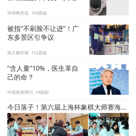
了！
环球网资讯
103跟贴
被指“不刷脸不让进”！广
东多景区引争议
南方都市报
152跟贴
“含人量”10%，医生革自
己的命？
中国新闻周刊
24跟贴
今日落子！第六届上海杯象棋大师赛海选赛扩容，象棋爱好者也能参与顶级赛事