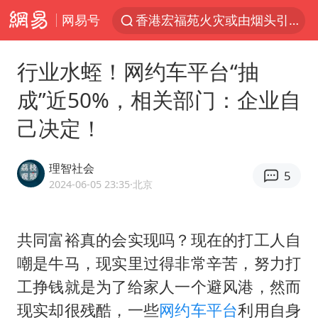
网易号
香港宏福苑火灾或由烟头引起
网约车司机充电时猝死保险拒赔
行业水蛭！网约车平台“抽
中国父女泰国骑摩托车坠崖1死1伤
成”近50%，相关部门：企业自
白海豚将正面袭击贯穿浙江
己决定！
周末打虎 宋致远被查
温州发布告全体市民书：非必要不外出
理智社会
5
刘浩存百花奖开幕式红裙起舞
2024-06-05 23:35
·北京
郑丽文：台湾从来没有“独立”过
万岁山接盘烂尾恒大文旅城
共同富裕真的会实现吗？现在的打工人自
嘲是牛马，现实里过得非常辛苦，努力打
泰国初中生饮弹自尽前开了26枪
工挣钱就是为了给家人一个避风港，然而
多个明星演唱会取消
现实却很残酷，一些
网约车平台
利用自身