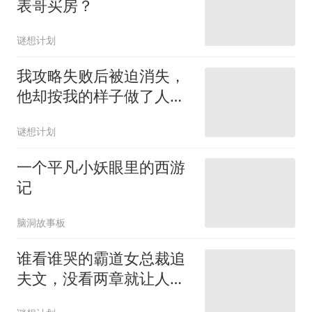
表哥买房？
谜想计划
我攻略失败后被迫消失，
他却按我的样子做了人
偶，喊她老婆
谜想计划
一个平凡小妖眼里的西游
记
脑洞故事板
谁看谁哭的霸道女总裁追
夫文，没看两章就让人破
防了！