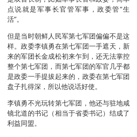
点说就是军事长官管军事，政委管“生
活”。
但是当时朝鲜人民军第七军团偏偏不是这
样。政委李镇勇在第七军团一手遮天，新
来的军团长金成松初来乍到，还无法掌控
整个第七军团，而第七军团的军官几乎都
是政委一手提拔起来的，政委在第七军团
盘子扎得深，所以他说话好使。
李镇勇不光玩转第七军团，他还与驻地咸
镜北道的书记（相当于省委书记）结成了
利益同盟。