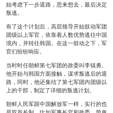
始考虑下一步退路，思来想去，最后决定
叛逃。
有了这个计划后，高层领导开始鼓动军团
团级以上军官，依靠着人数优势逃往中国
境内，并转往韩国。在这一鼓动之下，军
官们纷纷响应。
当时时任朝鲜第七军团的政委叫李镇勇。
他开始与韩国方面接触，谋求叛逃后的退
路，同时，他还集结了第七军团内团级以
上的干部，制定了详细的叛逃计划。
朝鲜人民军跟中国解放军一样，实行的也
是双首长制，比如军事长官和政委，简单