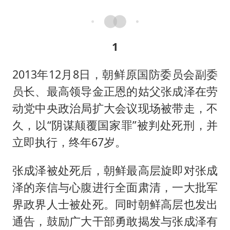
1
2013年12月8日，朝鲜原国防委员会副委
员长、最高领导金正恩的姑父张成泽在劳
动党中央政治局扩大会议现场被带走，不
久，以“阴谋颠覆国家罪”被判处死刑，并
立即执行，终年67岁。
张成泽被处死后，朝鲜最高层旋即对张成
泽的亲信与心腹进行全面肃清，一大批军
界政界人士被处死。同时朝鲜高层也发出
通告，鼓励广大干部勇敢揭发与张成泽有