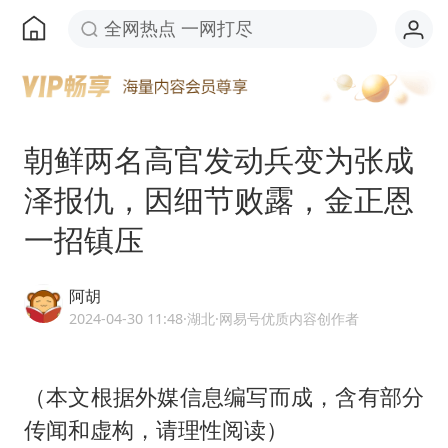
全网热点 一网打尽
朝鲜两名高官发动兵变为张成
泽报仇，因细节败露，金正恩
一招镇压
阿胡
2024-04-30 11:48
·湖北
·网易号优质内容创作者
（本文根据外媒信息编写而成，含有部分
传闻和虚构，请理性阅读）