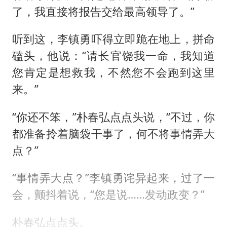
了，我直接将报告交给最高领导了。”
听到这，李镇勇吓得立即跪在地上，拼命
磕头，他说：“请长官饶我一命，我知道
您肯定是想救我，不然您不会跑到这里
来。”
“你还不笨，”朴春弘点点头说，“不过，你
都准备拎着脑袋干事了，何不将事情弄大
点？”
“事情弄大点？”李镇勇诧异起来，过了一
会，颤抖着说，“您是说……发动政变？”
朴春弘点点头。