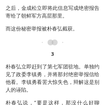
之后，金成松立即将此信息写成绝密报告
寄给了朝鲜军方高层那里。
而这份秘密举报被朴春弘截获。
3
朴春弘立即赶到了第七军团驻地。单独约
见了政委李镇勇，并将那封绝密举报信给
他看。李镇勇看罢大惊失色，辩解这是别
人的诬陷。
朴春弘说，“要是这样，那没什么好聊