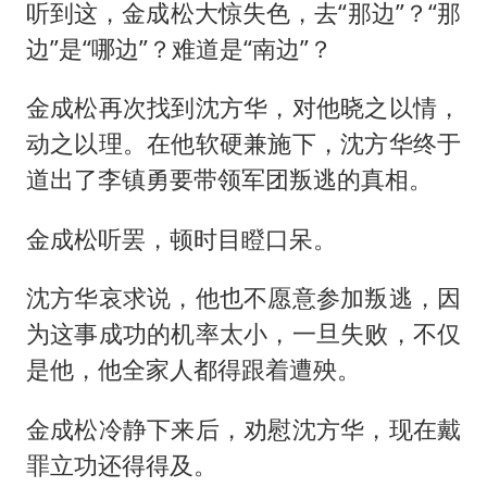
听到这，金成松大惊失色，去“那边”？“那
边”是“哪边”？难道是“南边”？
金成松再次找到沈方华，对他晓之以情，
动之以理。在他软硬兼施下，沈方华终于
道出了李镇勇要带领军团叛逃的真相。
金成松听罢，顿时目瞪口呆。
沈方华哀求说，他也不愿意参加叛逃，因
为这事成功的机率太小，一旦失败，不仅
是他，他全家人都得跟着遭殃。
金成松冷静下来后，劝慰沈方华，现在戴
罪立功还得得及。