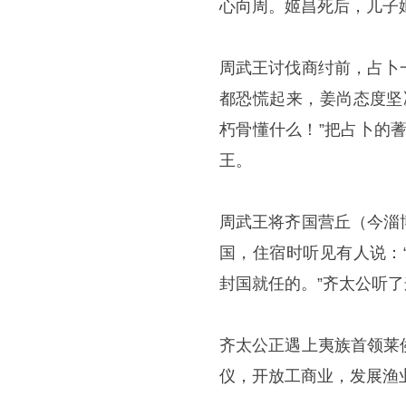
心向周。姬昌死后，儿子
周武王讨伐商纣前，占卜
都恐慌起来，姜尚态度坚
朽骨懂什么！”把占卜的
王。
周武王将齐国营丘（今淄
国，住宿时听见有人说：
封国就任的。”齐太公听
齐太公正遇上夷族首领莱
仪，开放工商业，发展渔