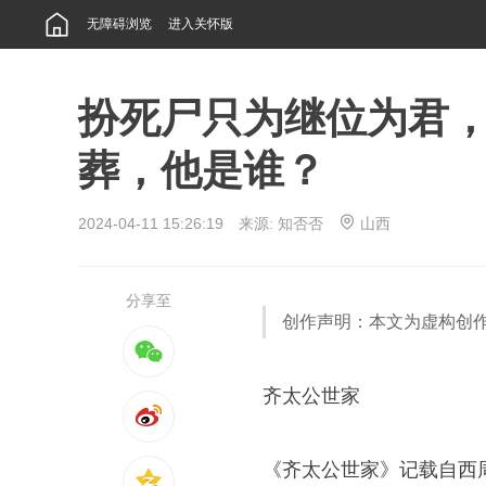
无障碍浏览
进入关怀版
扮死尸只为继位为君
葬，他是谁？
2024-04-11 15:26:19 来源:
知否否
山西
分享至
创作声明：本文为虚构创
齐太公世家
《齐太公世家》记载自西