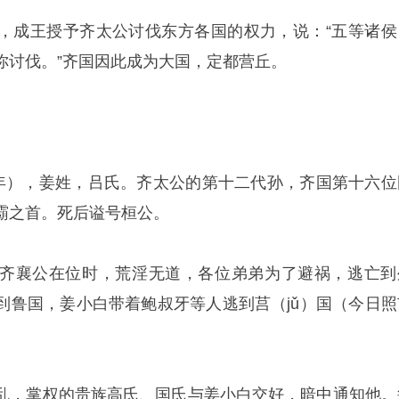
，成王授予齐太公讨伐东方各国的权力，说：“五等诸侯
你讨伐。”齐国因此成为大国，定都营丘。
3年），姜姓，吕氏。齐太公的第十二代孙，齐国第十六位
霸之首。死后谥号桓公。
齐襄公在位时，荒淫无道，各位弟弟为了避祸，逃亡到
到鲁国，姜小白带着鲍叔牙等人逃到莒（jǔ）国（今日照
乱，掌权的贵族高氏、国氏与姜小白交好，暗中通知他。