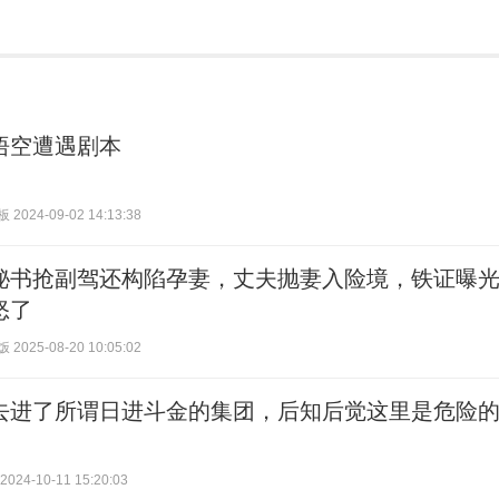
悟空遭遇剧本
024-09-02 14:13:38
秘书抢副驾还构陷孕妻，丈夫抛妻入险境，铁证曝
怒了
025-08-20 10:05:02
去进了所谓日进斗金的集团，后知后觉这里是危险
24-10-11 15:20:03