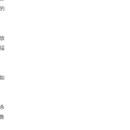
的
放
辒
如
杀
鲁