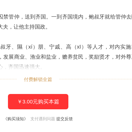
囚禁管仲，送到齐国。一到齐国境内，鲍叔牙就给管仲去
大夫，让他主持国政。
叔牙、隰（xí）朋、宁戚、高（xī）等人才，对内实施
，发展商业、渔业和盐业，赡养贫民，奖励贤才，对外尊
心，齐国迅速强大。
付费解锁全篇
￥3.00元购买本篇
《购买须知》
支付遇到问题
提交反馈