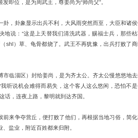
姬发即位，是为周武王，尊姜尚为“师尚父”。
一卦，卦象显示出兵不利，大风雨突然而至，大臣和诸侯
决地说：“这是上天替我们清洗武器，赐福士兵，那些枯
蓍（shī）草、龟骨都烧了。武王不再犹豫，出兵打败了商
博市临淄区）封给姜尚，是为齐太公。齐太公慢悠悠地去
“我听说机会难得而易失，这个客人这么悠闲，恐怕不是
了这话，连夜上路，黎明就到达齐国。
侯前来争夺营丘，便打败了他们，再根据当地习俗，简化
业、盐业，附近百姓都来归附。