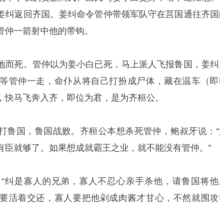
姜纠返回齐国。姜纠命令管仲带领军队守在莒国通往齐国
管仲一箭射中他的带钩。
地而死。管仲以为姜小白已死，马上派人飞报鲁国，姜纠
等管仲一走，命仆从将自己打扮成尸体，藏在温车（即
，快马飞奔入齐，即位为君，是为齐桓公。
打鲁国，鲁国战败。齐桓公本想杀死管仲，鲍叔牙说：“
有臣就够了。如果想成就霸王之业，就不能没有管仲。”
“纠是寡人的兄弟，寡人不忍心亲手杀他，请鲁国将他
要活着交还，寡人要把他剁成肉酱才甘心，不然就围攻