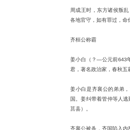
周成王时，东方诸侯叛乱
各地官守，如有罪过，命
齐桓公称霸
姜小白（？—公元前64
君，著名政治家，春秋五
姜小白是齐襄公的弟弟，
国。姜纠带着管仲等人逃
莒县）。
齐襄公被杀，齐国陷入内