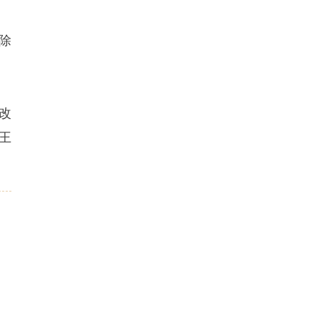
除
改
王