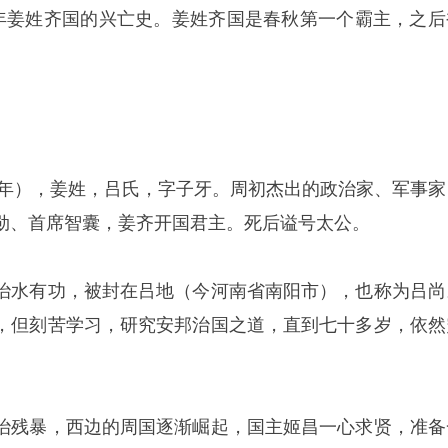
七年姜姓齐国的兴亡史。姜姓齐国是春秋第一个霸主，之后
15年），姜姓，吕氏，字子牙。周初杰出的政治家、军事家
勋、首席智囊，姜齐开国君主。死后谥号太公。
治水有功，被封在吕地（今河南省南阳市），也称为吕尚
，但刻苦学习，研究安邦治国之道，直到七十多岁，依然
治残暴，西边的周国逐渐崛起，国主姬昌一心求贤，准备