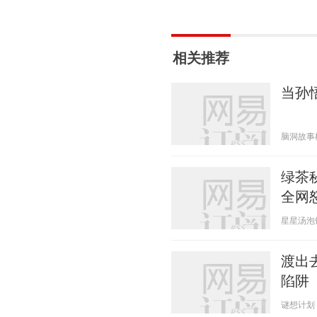
相关推荐
当孙
脑洞故事板 2
绿茶
全网
星星汤泡饭 2
渡出
陷阱
谜想计划 20