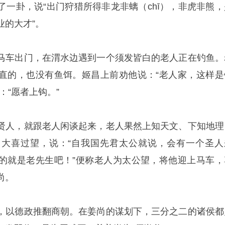
了一卦，说“出门狩猎所得非龙非螭（chī），非虎非熊，
业的大才”。
马车出门，在渭水边遇到一个须发皆白的老人正在钓鱼。
直的，也没有鱼饵。姬昌上前劝他说：“老人家，这样是
：“愿者上钩。”
贤人，就跟老人闲谈起来，老人果然上知天文、下知地理
大喜过望，说：“自我国先君太公就说，会有一个圣人
的就是老先生吧！”便称老人为太公望，将他迎上马车，
尚。
，以德政推翻商朝。在姜尚的谋划下，三分之二的诸侯都