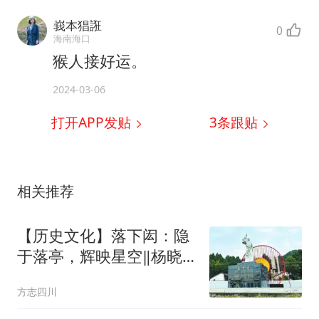
峩本猖誑
0
海南海口
猴人接好运。
2024-03-06
打开APP发贴
3
条跟贴
相关推荐
【历史文化】落下闳：隐
于落亭，辉映星空‖杨晓
江
方志四川