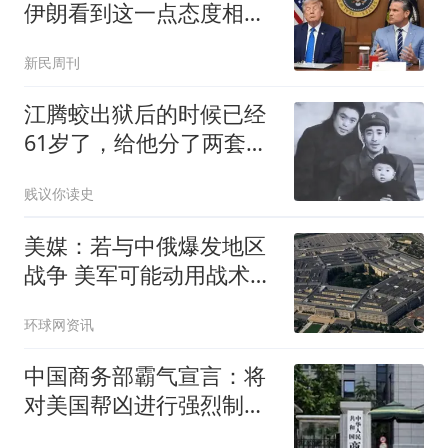
伊朗看到这一点态度相当
强硬
新民周刊
江腾蛟出狱后的时候已经
61岁了，给他分了两套两
居室，还做出了4个安排
贱议你读史
美媒：若与中俄爆发地区
战争 美军可能动用战术核
武器
环球网资讯
中国商务部霸气宣言：将
对美国帮凶进行强烈制
裁！一个都别想跑！