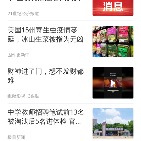
全不能赌运气
21世纪经济报道
美国15州寄生虫疫情蔓
延，冰山生菜被指为元凶
固件更新中
财神进了门，想不发财都
难
瞅瞅影视
3跟贴
中学教师招聘笔试前13名
被淘汰后5名进体检 官方
通报
极目新闻