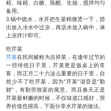
精、味精、白糖、陈醋、生抽，搅拌均匀
备用。
3.锅中烧水，水开把生菜稍微烫一下，捞
出放入冷水中过凉，再沥水放入碗中，淋
上凉拌汁即可。
吃芹菜
芹菜
在民间被称为吉祥菜，在逢年过节的
一些传统日子里，芹菜更是饭桌上的常
客，而正月二十六这么重要的日子里，自
然少不了吃芹菜，因为“芹菜”谐音是“勤
财”，有勤劳致富的寓意。而且春天正是
芹菜最鲜嫩的时候，不仅味道口感好，营
养价值也很高，下面分享水芹菜的做法。