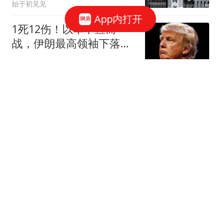
始于初见见
App内打开
1死12伤！以军不宣而
战，伊朗最高领袖下落不
明？特朗普发出通牒
杰丝聊古今
西媒：梅西世界杯期间遭
最多威胁，多人扬言炸弹
袭击
懂球帝
9年搭档零交流太惊人！
绿军冠军怒批布朗Tatum
关系_凯尔特人_交易
赛场速报局