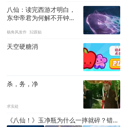
八仙：读完西游才明白，
东华帝君为何解不开钟离
权永世为贼魔咒？
杨角风发作
32跟贴
天空硬糖消
杀，务，净
求实处
《八仙！》玉净瓶为什么一摔就碎？错怪东华帝君了，下咒其实是在救钟离权