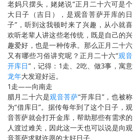
老妈只摆头，姥姥说“正月二十六可是个
大日子（吉日），是观音菩萨开库的日
子”，听到这我顿时来了兴趣，从小就喜
欢听老辈人讲这些老传统，既是自己的兴
趣爱好，也是一种传承。那么正月二十六
又有哪些习俗讲究呢？正月二十六“
观音
开库日
”，记得：1走、2吃、做3事，寓意
龙年
大发迎好运。
1走——向南走
腊月二十六是
观音菩萨
“开库日”，也被称
为“借库日”。据传每年到了这个日子，观
音菩萨就会打开金库，帮助那些有需求的
人渡过难关，因此这一天也可以说是向观
音菩萨求财许愿的大好日子。