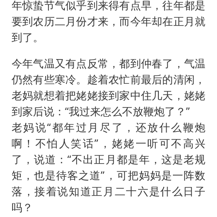
男子杀人后逃进深山21年活得像野人
年惊蛰节气似乎到来得有点早，往年都是
27岁女子组织卖淫集团被悬赏通缉
要到农历二月份才来，而今年却在正月就
到了。
陕西省委书记赶赴柞水县杏坪镇
女孩摆摊卖菌子时收到北大通知书
今年气温又有点反常，都到仲春了，气温
公司“上四休三”但要降薪1000元
仍然有些寒冷。趁着农忙前最后的清闲，
改名后的“青海拉面”店
老妈就想着把姥姥接到家中住几天，姥姥
到家后说：“我过来怎么不放鞭炮了？”
东方之约 相约未来
老妈说“都年过月尽了，还放什么鞭炮
啊！不怕人笑话”，姥姥一听可不高兴
了，说道：“不出正月都是年，这是老规
矩，也是待客之道”，可把妈妈是一阵数
落，接着说知道正月二十六是什么日子
吗？