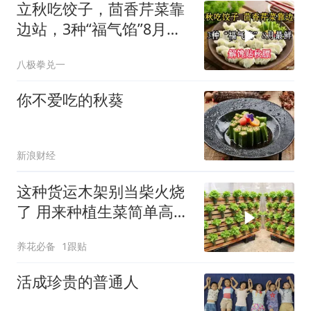
立秋吃饺子，茴香芹菜靠
边站，3种“福气馅”8月最
鲜，解馋贴秋膘
八极拳兑一
你不爱吃的秋葵
新浪财经
这种货运木架别当柴火烧
了 用来种植生菜简单高效
赶快试试吧
养花必备
1跟贴
活成珍贵的普通人