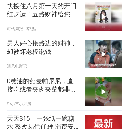
快接住八月第一天的开门
红财运！五路财神给您送
来八方财运！
时代周报
9跟贴
男人好心接路边的财神，
却被坏老板讹钱
清风电影记
0糖油的燕麦帕尼尼，直
接吃或者夹肉夹菜都非常
不错
种小草小厨房
天天315｜一张纸一碗糖
水 整改易信任难 消费安