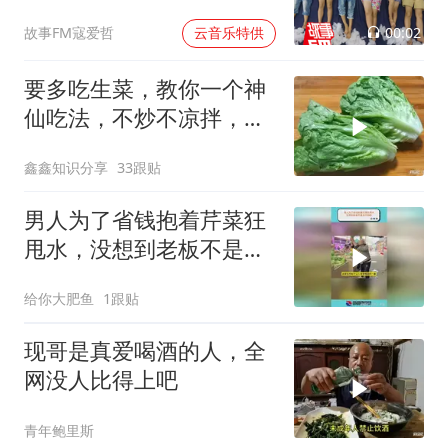
00:02
故事FM寇爱哲
云音乐特供
要多吃生菜，教你一个神
仙吃法，不炒不凉拌，上
桌5斤不够吃
鑫鑫知识分享
33跟贴
男人为了省钱抱着芹菜狂
甩水，没想到老板不是按
斤称的
给你大肥鱼
1跟贴
现哥是真爱喝酒的人，全
网没人比得上吧
青年鲍里斯