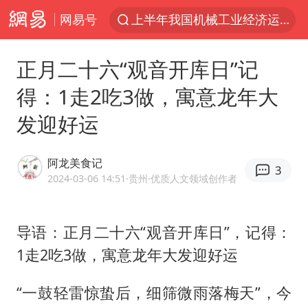
网易号
上半年我国机械工业经济运行稳中有进
台风白海豚体型变大近似13个浙江面积
正月二十六“观音开库日”记
泰国枪击案凶手先杀祖父母后行凶
得：1走2吃3做，寓意龙年大
官方通报教师招聘笔试前13名被淘汰
发迎好运
女子开一天一夜空调后二氧化碳中毒
泰国校园枪击案死亡人数升至7人
阿龙美食记
3
汪峰阻止14岁女儿买大牌
2024-03-06 14:51
·贵州
·优质人文领域创作者
曝美拒绝乌增购“爱国者”导弹请求
“立秋的第一杯奶茶”又爆单了
导语：正月二十六“观音开库日”，记得：
1走2吃3做，寓意龙年大发迎好运
河南回应带薪错峰休假通知引争议
王力宏演唱会黄牛带观众藏匿被查获
“一鼓轻雷惊蛰后，细筛微雨落梅天”，今