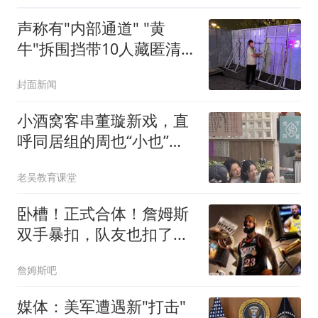
声称有"内部通道" "黄
牛"拆围挡带10人藏匿清
洁室被拘
封面新闻
小酒窝客串董璇新戏，直
呼同居组的周也“小也”，
被说批教养！
老吴教育课堂
卧槽！正式合体！詹姆斯
双手暴扣，队友也扣了...
詹姆斯吧
媒体：美军遭遇新"打击"