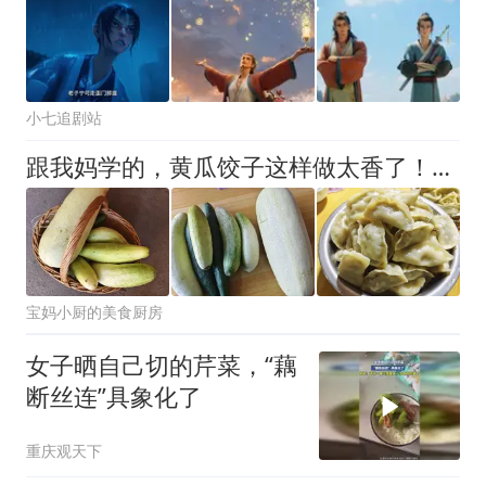
小七追剧站
跟我妈学的，黄瓜饺子这样做太香了！立秋吃又贴又补，食材做法简单
宝妈小厨的美食厨房
女子晒自己切的芹菜，“藕
断丝连”具象化了
重庆观天下