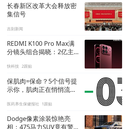
长春新区改革大会释放密
集信号
吉刻新闻
REDMI K100 Pro Max满
分镜头组合揭晓：2亿主
摄+5X潜望长焦+50MP超
快科技
2跟贴
广角
保肌肉=保命？5个信号提
示你，肌肉正在悄悄流
失！
医药养生保健报社
1跟贴
Dodge像素涂装惊艳亮
相：475马力SUV竟有警