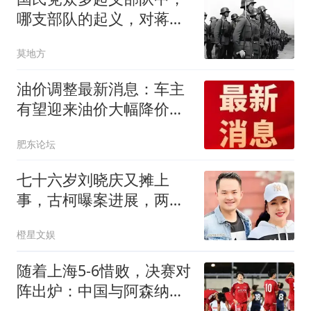
哪支部队的起义，对蒋介
石的打击是最大的
莫地方
油价调整最新消息：车主
有望迎来油价大幅降价！
8月14日24时，预估下调
肥东论坛
幅度已从0.09元/升，扩大
至约0.3元/升！
七十六岁刘晓庆又摊上
事，古柯曝案进展，两人
私事仅是冰山一角
橙星文娱
随着上海5-6惜败，决赛对
阵出炉：中国与阿森纳争
冠，上海战河床