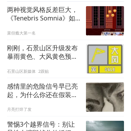
两种视觉风格反差巨大，
《Tenebris Somnia》如
何用2D像素+真人实景吓
菜但瘾大第一名
人？
刚刚，石景山区升级发布
暴雨黄色、大风黄色预警
信号——
石景山区新媒体
2跟贴
感情里的危险信号早已亮
起，为什么你还在假装没
看到？
月亮打烊了发
警惕3个越界信号：别让