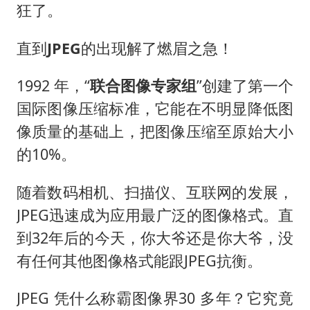
国乒男单横滨冠军赛全军覆没
狂了。
38岁演员求职万岁山NPC成功
直到
JPEG
的出现解了燃眉之急！
东航：国内客票提前14天免费退改
胡彦斌韩磊 谁帮谁
1992 年，“
联合图像专家组
”创建了第一个
胡彦斌获《歌手2026》歌王
国际图像压缩标准，它能在不明显降低图
像质量的基础上，把图像压缩至原始大小
百花奖开幕式
的10%。
夯实基础开新局
随着数码相机、扫描仪、互联网的发展，
JPEG迅速成为应用最广泛的图像格式。直
到32年后的今天，你大爷还是你大爷，没
有任何其他图像格式能跟JPEG抗衡。
JPEG 凭什么称霸图像界30 多年？它究竟