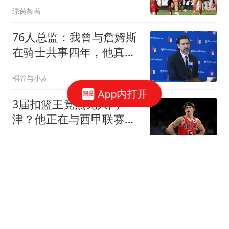
绿茵舞着
76人总监：我曾与詹姆斯
在骑士共事四年，他真的
是一个了不起的人
稻谷与小麦
App内打开
3届扣篮王竟然无人问
津？他正在与西甲联赛弱
旅进行谈判？
稻谷与小麦
房地产进入存量时代：大
量楼盘卖不出去，未来哪
类房子还能涨价？
混沌录