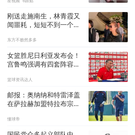
星视频
6跟贴
刚送走施南生，林青霞又
闻噩耗，短短不到一个月
连失两位挚友，令人唏嘘
东方不败然多多
女篮胜尼日利亚发布会！
宫鲁鸣强调有四套阵容，
杨舒予直指篮板
篮球资讯达人
邮报：奥纳纳和特雷泽盖
在萨拉赫加盟特拉布宗过
程中发挥重要作用
懂球帝
国民党众多起义部队中，