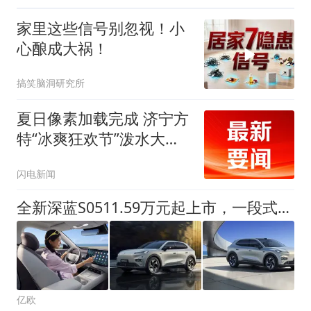
家里这些信号别忽视！小
心酿成大祸！
搞笑脑洞研究所
夏日像素加载完成 济宁方
特“冰爽狂欢节”泼水大战
等你来
闪电新闻
全新深蓝S0511.59万元起上市，一段式端到端算法上车
亿欧