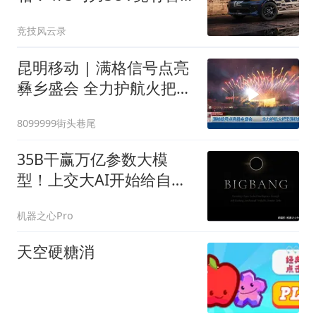
车既视感
竞技风云录
昆明移动 | 满格信号点亮
彝乡盛会 全力护航火把节
通信畅通
8099999街头巷尾
35B干赢万亿参数大模
型！上交大AI开始给自己
造题还能自我迭代了
机器之心Pro
天空硬糖消