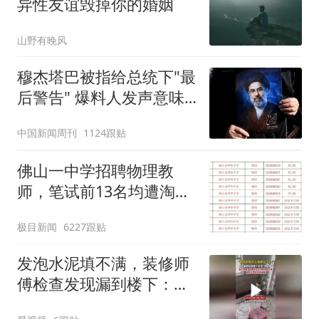
异性友谊毁掉你的婚姻
山野有晚风
穆杰塔巴被指给总统下"最
后警告" 爆料人发声意味
深长
中国新闻周刊
1124跟贴
佛山一中学招聘物理教
师，笔试前13名均遭淘
汰？教育局：已叫停招
极目新闻
6227跟贴
聘，成立调查组全面核查
发泡水泥填不满，装修师
傅检查发现漏到楼下：出
风口未延伸到外墙