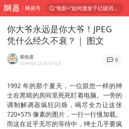
网易号
“电影+”如何激发千亿级消费新活力？
全球首个长时储能一体化产业园量产
你大爷永远是你大爷！JPEG
台风白海豚已进入24小时警戒线
凭什么经久不衰？｜ 图文
中国女篮70-67险胜尼日利亚女篮
四川宜宾市高县4.9级地震致1人死亡
柴知道
0
名创优品回应女子吐槽内裤质量差
2024-02-22 20:12
·北京
上海：台风白海豚或将带来龙卷风
1992 年的那个夏天，一位跟您一样的绅
出口禁令驱动有色板块大涨
士在黑暗的房间里死死盯着电脑。一旁的
胜宏科技：股票交易异常波动
调制解调器疯狂闪烁，竭尽全力让这张
秋天的第一杯奶茶到底有多火
720×575 像素的图片，一行一行慢加载。
U17国足三连胜晋级明日之星半决赛
而这在近乎无尽的等待中，绅士几乎要疯