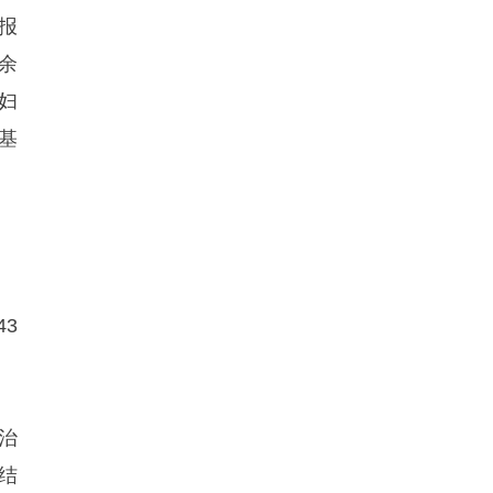
报
余
妇
基
43
治
结