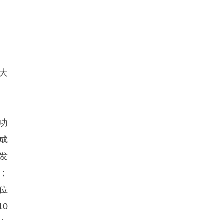
大
功
成
发
；
位
0