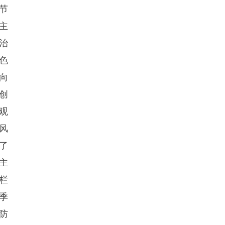
节
主
治
色
向
创
观
风
了
主
栏
季
防