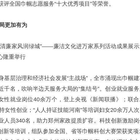
获评全国巾帼志愿服务“十大优秀项目”等荣誉。
大局更加有为
州市“清廉家风润绿城”——廉洁文化进万家系列活动成果展示
心隆重举行
身基层治理和经济社会发展“主战场”，全市涌现出巾帼建
近千名，吹响半边天服务大局的“集结号”。创业就业服务
供女性就业岗位40余万个，登上央视《新闻联播》；联合
支持女性创业；“人人持证技能河南”等培训妇女20余万人次
业人员340名，助力郑州家政提质扩容。科技创新激励岗
创新等培训，组队参加全国、省等巾帼科创大赛荣获奖项1