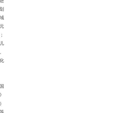
进
划
域
元
；
儿
、
化
国
》
）
等