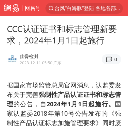
网易号
台风“白海豚”登陆 各地各部门全力应对
人形机器人第一股
CCC认证证书和标志管理新要
多地银行上调存款利率
求，2024年1月1日起施行
上海地铁4条线路全线停运
白海豚路径图
佳誉检测
0
宇树申购 中一签有望赚20万元
2023-12-11 05:50
·广东
4.2平卫生间补漏注胶花1.55万
据国家市场监管总局官网消息，认监委发
武汉3名城管协管员殴打摊主被刑拘
布关于完善
强制性产品认证证书和标志管
律师谈贾冰私人饭局被偷拍
理
的公告，自
2024年1月1日起施行。
国
男子结婚8年3个女儿都不是亲生
家认监委2018年第10号公告发布的《强
白海豚可深入内陆制造大范围风雨
制性产品认证标志加施管理要求》同时废