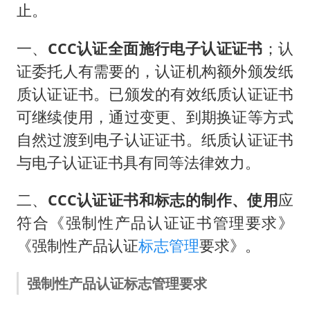
面对面丨蔡磊：与渐冻症抗争 纵使不敌 也不屈服
止。
NBA传奇教练老尼尔森去世
一、
CCC认证全面施行电子认证证书
；认
手机真会“偷听”我们说话吗
证委托人有需要的，认证机构额外颁发纸
加沙约14万栋建筑被完全摧毁
质认证证书。已颁发的有效纸质认证证书
5万小车卖不动 微型代步车集体遇冷
可继续使用，通过变更、到期换证等方式
“皋”在低处
自然过渡到电子认证证书。纸质认证证书
从科技创新看开局起步的时与势
与电子认证证书具有同等法律效力。
二、
CCC认证证书和标志的制作、使用
应
符合《强制性产品认证证书管理要求》
《强制性产品认证
标志管理
要求》。
强制性产品认证标志管理要求