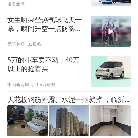
度看全球
女生晒乘坐热气球飞天一
幕，瞬间升空一点防备都
没有
无限鹤壁
32跟贴
5万的小车卖不动，40万
以上的抢着买
中国新闻周刊
1.9万跟贴
天花板钢筋外露、水泥一抠就掉 ，临沂一安置楼交房半年即被鉴定存安全隐患；楼体至今未加固，仍有居民常住