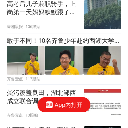
高考后儿子兼职骑手，上
岗第一天妈妈默默跟了三
公里，感慨孩子真的长大
潇湘晨报
106跟贴
了
敢于不同！10名齐鲁少年赴约西湖大学！他们是谁？为何而选？
齐鲁壹点
113跟贴
粪污覆盖良田，湖北郧西
成立联合调查组
App内打开
齐鲁壹点
10跟贴