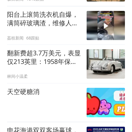
阳台上滚筒洗衣机自爆，
满筒碎玻璃渣，维修人员
称是人为原因，从未见过
荔枝新闻
68跟贴
洗衣机自爆
翻新费超3.7万美元，表显
仅213英里：1958年保时
捷356A藏着什么秘密？
林间小温柔
天空硬糖消
申花海港双双客场赢球，