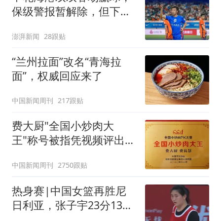
保级警报暂解除，但下一
轮才是生死战
澎湃新闻
28跟贴
“兰州拉面”改名“青海拉
面”，权威回应来了
中国新闻周刊
217跟贴
费大厨"全国小炒肉大
王"称号被指凭视频评出
官方回应
中国新闻周刊
2750跟贴
热身赛|中国女篮再胜尼
日利亚，张子宇23分13篮
板表现抢眼