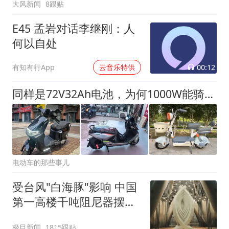
大风新闻
8跟贴
E45 孟岩对话李继刚：人
何以自处
00:12
有知有行App
云音乐特供
同样是72V32Ah电池，为何1000W能骑4年，1500W却只骑1年就报废？
电动车的那些事儿
受台风"白海豚"影响 中国
第一高楼千吨阻尼器摆动
明显
极目新闻
1815跟贴