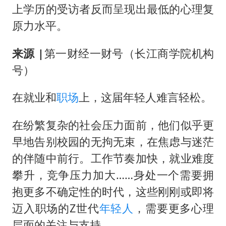
酒店回应车内过夜被收150元
上学历的受访者反而呈现出最低的心理复
商场现钱学森巨幅海报 负责人回应
原力水平。
杭州全市有序停课
来源 |
第一财经一财号（长江商学院机构
“不怕六爷挂得多 就怕六爷挂一颗”
号）
全民健身事业高质量发展
在就业和
职场
上，这届年轻人难言轻松。
乐享全民健身 共筑健康中国
在纷繁复杂的社会压力面前，他们似乎更
早地告别校园的无拘无束，在焦虑与迷茫
的伴随中前行。工作节奏加快，就业难度
攀升，竞争压力加大……身处一个需要拥
抱更多不确定性的时代，这些刚刚或即将
迈入职场的Z世代
年轻人
，需要更多心理
层面的关注与支持。