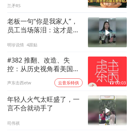
兰矛RS
老板一句“你是我家人”，
员工当场落泪：这才是职
场该有的温度！
明珍说情
4跟贴
#382 推翻、改造、失
控：从历史视角看美国的
中东介入和事与愿违
00:03
声东击西etw
云音乐特供
年轻人火气太旺盛了，一
言不合就动手了
司伟祺