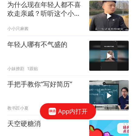
为什么现在年轻人都不喜
欢走亲戚？听听这个小伙
怎么说
小小只麻酱
年轻人哪有不气盛的
小妹撩剧
1跟贴
手把手教你“写好简历”
教书匠小夏
App内打开
天空硬糖消