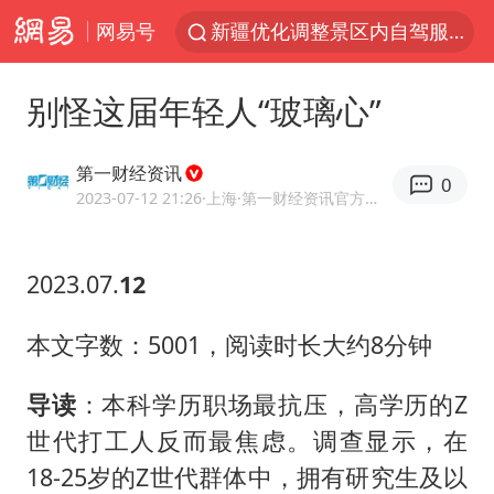
网易号
新疆优化调整景区内自驾服务费
微信又有新功能，你可以“撤回”你的撤回了！
别怪这届年轻人“玻璃心”
梁家辉：到内地拍戏不是北上是回归
“新疆的交警怎么个个像我妈”
第一财经资讯
0
情侣平潭拍日出坠崖1死1伤
2023-07-12 21:26
·上海
·第一财经资讯官方网易号
西湖突现狂风暴雨 游客瞬间被浇透
2023.07.
12
香港正式允许“拒绝抢救”
白海豚将正面袭击贯穿浙江
本文字数：5001，阅读时长大约8分钟
《欢迎来龙餐馆》口碑
导读
：本科学历职场最抗压，高学历的Z
郑丽文：台湾从来没有“独立”过
世代打工人反而最焦虑。调查显示，在
几元成本的AI广告导致千万市值蒸发
18-25岁的Z世代群体中，拥有研究生及以