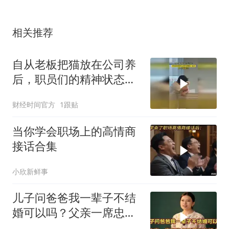
相关推荐
自从老板把猫放在公司养
后，职员们的精神状态都
变得抽象了起来！
财经时间官方
1跟贴
当你学会职场上的高情商
接话合集
小欣新鲜事
儿子问爸爸我一辈子不结
婚可以吗？父亲一席忠告
点醒无数年轻人