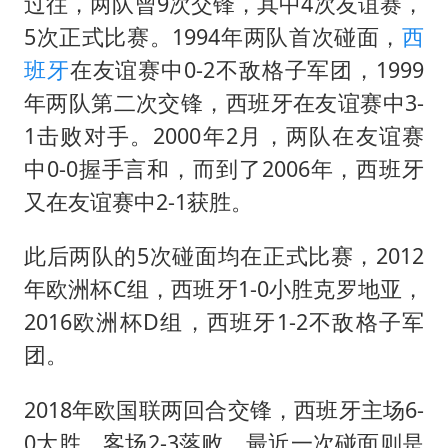
董璇小酒窝朵朵为佟丽娅庆生
过往，两队曾9次交锋，其中4次友谊赛，
5次正式比赛。1994年两队首次碰面，
西
媒体：“内容由AI生成”不是免责盾牌
班牙
在友谊赛中0-2不敌格子军团，1999
多个明星演唱会取消
年两队第二次交锋，西班牙在友谊赛中3-
西贝创始人贾国龙押注鲜羊赛道
1击败对手。2000年2月，两队在友谊赛
女儿为争财产堵门阻挠父亲出殡
中0-0握手言和，而到了2006年，西班牙
美国AI开始攻击真人了
又在友谊赛中2-1获胜。
人民的健康、体质、幸福一脉相承
此后两队的5次碰面均在正式比赛，2012
年欧洲杯C组，西班牙1-0小胜克罗地亚，
2016欧洲杯D组，西班牙1-2不敌格子军
团。
2018年欧国联两回合交锋，西班牙主场6-
0大胜，客场2-3落败，最近一次碰面则是