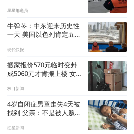
星星邮递员
牛弹琴：中东迎来历史性
一天 美国以色列肯定五味
杂陈
现代快报
搬家报价570元临时变卦
成5060元才肯搬上楼 女子
傻眼
极目新闻
4岁自闭症男童走失4天被
找到 父亲：不是被人贩子
抱走
红星新闻