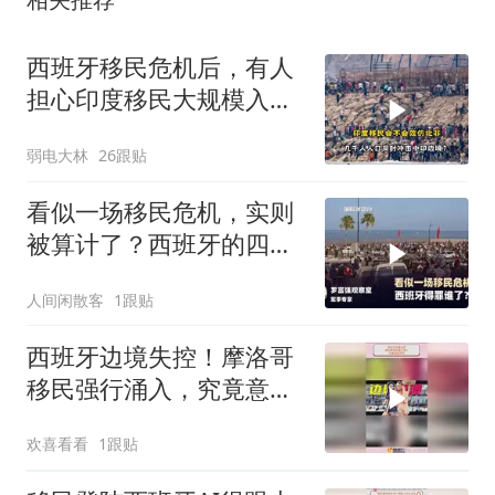
西班牙移民危机后，有人
担心印度移民大规模入侵
中国，这可能吗？
弱电大林
26跟贴
看似一场移民危机，实则
被算计了？西班牙的四个
举动，让美国记恨
人间闲散客
1跟贴
西班牙边境失控！摩洛哥
移民强行涌入，究竟意欲
何为
欢喜看看
1跟贴