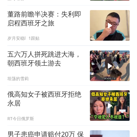
董路前瞻半决赛：失利即
启程西班牙之旅
岁月安稳l
1跟贴
五六万人拼死跳进大海，
朝西班牙领土游去
坦荡的雪莉
俄高知女子被西班牙拒绝
永居
RT今日俄罗斯
男子患癌申请赔付20万 保