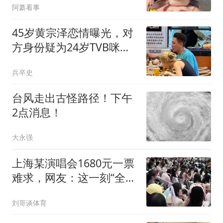
阿纂看事
45岁黄宗泽恋情曝光，对
方身份疑为24岁TVB咪
神，身材好到流鼻血
兵卒史
台风走出古怪路径！下午
2点消息！
大永强
上海某演唱会1680元一票
难求，网友：这一刻“全女
经济”具象化了
刘哥谈体育