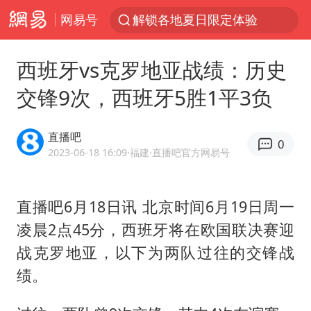
网易号
解锁各地夏日限定体验
白海豚将正面袭击贯穿浙江
西班牙vs克罗地亚战绩：历史
男童模仿奥特曼从高处跳下致骨折
交锋9次，西班牙5胜1平3负
名创优品一次性内裤 颜面尽失
视频丨中国东方电气集团原党组副书记、董事宋致远被查
直播吧
0
香港宏福苑火灾或由烟头引起
2023-06-18 16:09
·福建
·直播吧官方网易号
实时追踪台风白海豚
直播吧6月18日讯 北京时间6月19日周一
浙江台州《告全体市民书》
凌晨2点45分，西班牙将在欧国联决赛迎
女主硬加吻戏短剧已下架
战克罗地亚，以下为两队过往的交锋战
上海多家景点临时闭园或调整运营时间
绩。
郑丽文：台湾从来没有“独立”过