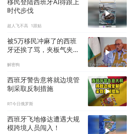
移民登陆西班牙AI得跟上
时代步伐
超人飞不高
1跟贴
被5万移民冲麻了的西班
牙还挨了骂，夹板气夹麻
了
解密狗
西班牙警告意将就边境管
制采取反制措施
RT今日俄罗斯
西班牙飞地修达遭遇大规
模跨境人员闯入！