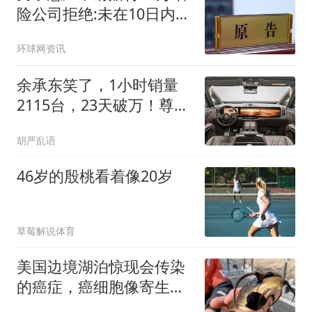
险公司拒绝:未在10日内通
知
环球网资讯
余承东笑了，1小时销量
2115台，23天破万！尊界
双车如何用硬核数据重塑
胡严乱语
高端市场格局？
46岁的殷桃看着像20岁
草莓解说体育
美国边境湖泊惊现会传染
的癌症，癌细胞像寄生虫
会在淡水鱼间扩散