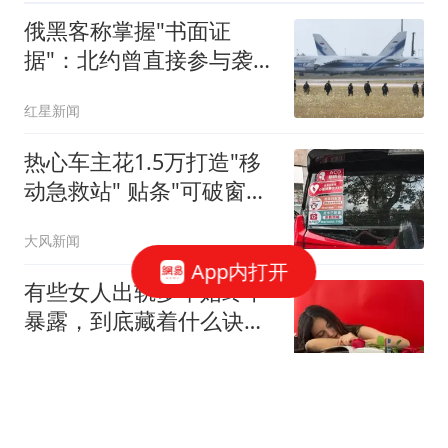
俄黑客称掌握"书面证
据"：北约曾直接参与袭击
俄罗斯
红星新闻
热心车主花1.5万打造"移
动急救站" 贴条"可破窗取
用"
大风新闻
App内打开
有些女人出轨多年始终不
暴露，到底藏着什么诀
窍？
阿凯销售场
泰国外长当众训中国大