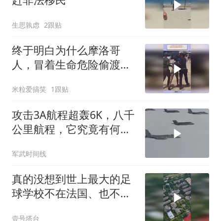
生思孰虑
2跟贴
终于明白为什么摩洛哥
人，冒着生命危险偷渡西
班牙
米粒爱搞笑
1跟贴
攻击3A航程超轰6K，八千
公里航程，它究竟有何底
牌
军武时间线
真的没想到世上最大的足
球学校不在法国、也不在
西班牙
壹号塔台