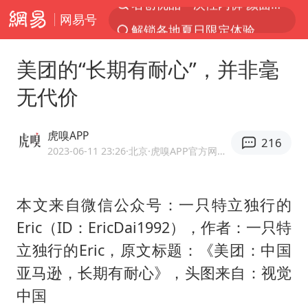
网易号
解锁各地夏日限定体验
白海豚将正面袭击贯穿浙江
美团的“长期有耐心”，并非毫
视频丨中国东方电气集团原党组副书记、董事宋致远被查
无代价
黄金创今年来最大单周涨幅
四川宜宾市珙县发生3.4级地震
虎嗅APP
216
女子网购名牌包发现是自己丢的那只
2023-06-11 23:26
·北京
·虎嗅APP官方网易号
香港宏福苑火灾或由烟头引起
本文来自微信公众号：一只特立独行的
浙江台州《告全体市民书》
Eric（ID：EricDai1992），作者：一只特
女主硬加吻戏短剧已下架
立独行的Eric，原文标题：《美团：中国
郑丽文：台湾从来没有“独立”过
亚马逊，长期有耐心》，头图来自：视觉
实时追踪台风白海豚
中国