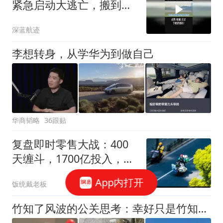
紧急启动大逃亡，搬到哈
萨克斯坦真没得3
深蓝航迹
李想转身，从学华为到做自己
华商韬略
36跟贴
复盘即时零售大战：400
天缠斗，1700亿投入，万
亿级新市场
App内打开
饭统戴老板
竹知了风波的公关思考：幸好只是竹知了，不是活知了