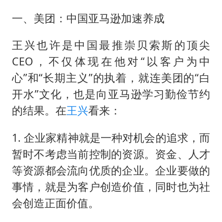
刘浩存百花奖开幕式红裙起舞
一、美团：中国亚马逊加速养成
因定位纠纷男子将外卖员砍成植物人
媒体：“内容由AI生成”不是免责盾牌
王兴也许是中国最推崇贝索斯的顶尖
多个明星演唱会取消
CEO，不仅体现在他对“以客户为中
上海轮渡全线停航
心”和“长期主义”的执着，就连美团的“白
开水”文化，也是向亚马逊学习勤俭节约
制冰厂工人旺季能月入一万三
的结果。在
王兴
看来：
人民的健康、体质、幸福一脉相承
1. 企业家精神就是一种对机会的追求，而
暂时不考虑当前控制的资源。资金、人才
等资源都会流向优质的企业。企业要做的
事情，就是为客户创造价值，同时也为社
会创造正面价值。