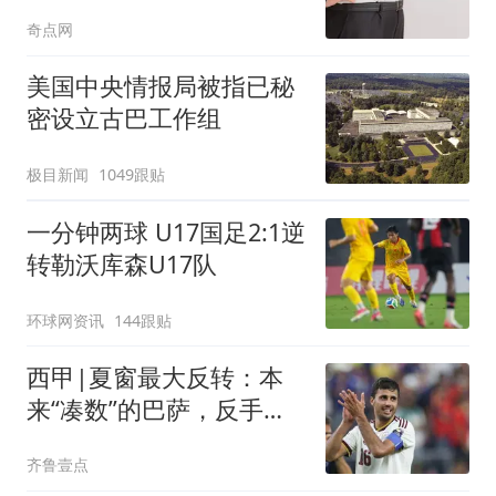
选到罕见基因变异，与脂
奇点网
肪更低、瘦体重更高相
关，携带者发生心血管代
美国中央情报局被指已秘
谢疾病的风险也更低
密设立古巴工作组
极目新闻
1049跟贴
一分钟两球 U17国足2:1逆
转勒沃库森U17队
环球网资讯
144跟贴
西甲|夏窗最大反转：本
来“凑数”的巴萨，反手拿
下了罗德里！
齐鲁壹点