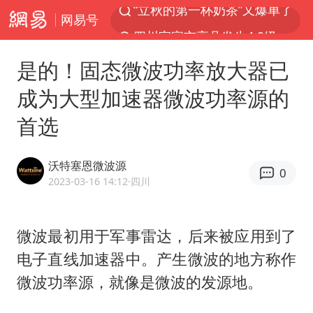
网易号
四川宜宾市高县发生4.9级地震
王力宏演唱会黄牛带观众藏匿被查获
是的！固态微波功率放大器已
泰国校园枪击案死亡人数升至7人
成为大型加速器微波功率源的
佛山通报笔试前13被淘汰后5名进体检
首选
陕西省委书记赶赴柞水县杏坪镇
女孩摆摊卖菌子时收到北大通知书
沃特塞恩微波源
0
公司“上四休三”但要降薪1000元
2023-03-16 14:12
·四川
改名后的“青海拉面”店
广岛核爆81周年央视播《奥本海默》
微波最初用于军事雷达，后来被应用到了
电子直线加速器中。产生微波的地方称作
台风灿鸿未来对中国无影响
微波功率源，就像是微波的发源地。
河南某医院2.33亿工程串标案细节披露