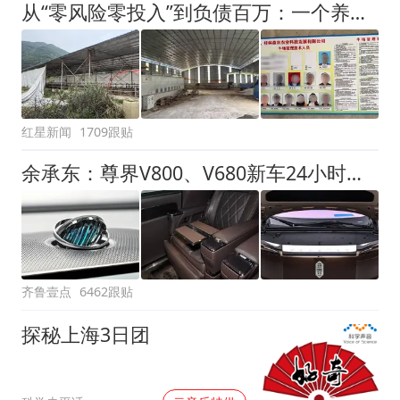
从“零风险零投入”到负债百万：一个养牛项目崩盘后，谁该为农户的贷款买单丨红星调查
红星新闻
1709跟贴
余承东：尊界V800、V680新车24小时大定突破3500台
齐鲁壹点
6462跟贴
探秘上海3日团