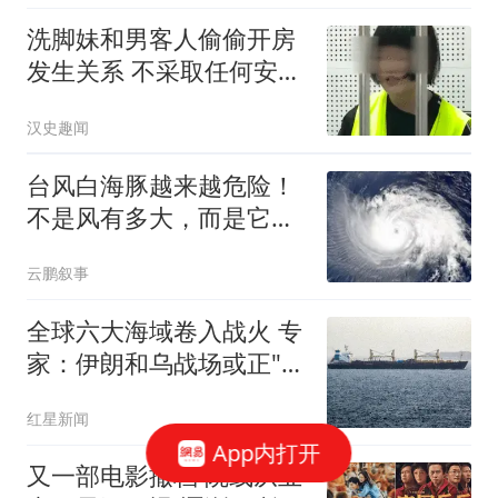
洗脚妹和男客人偷偷开房
发生关系 不采取任何安全
措施
汉史趣闻
台风白海豚越来越危险！
不是风有多大，而是它登
陆后可能赖着不走
云鹏叙事
全球六大海域卷入战火 专
家：伊朗和乌战场或正"连
接"
红星新闻
App内打开
又一部电影撤档 院线从业