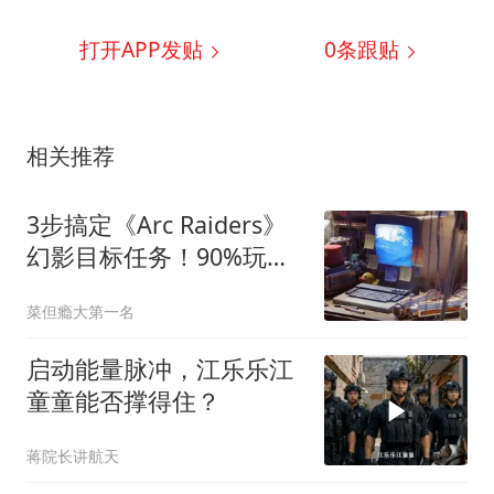
打开APP发贴
0
条跟贴
相关推荐
3步搞定《Arc Raiders》
幻影目标任务！90%玩家
卡在第2关，你却连奖励
菜但瘾大第一名
都领不到？
启动能量脉冲，江乐乐江
童童能否撑得住？
蒋院长讲航天