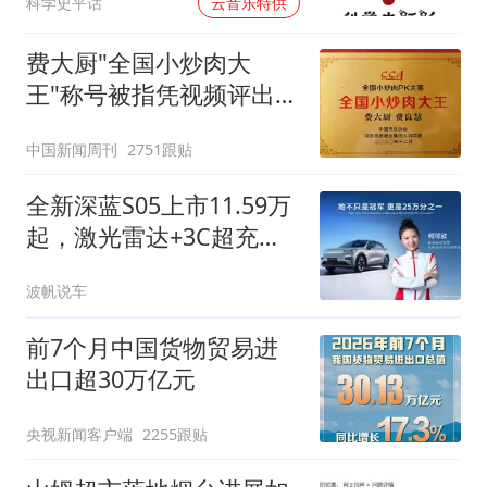
00:00
科学史平话
云音乐特供
费大厨"全国小炒肉大
王"称号被指凭视频评出
官方回应
中国新闻周刊
2751跟贴
全新深蓝S05上市11.59万
起，激光雷达+3C超充直
接拉满，友商慌了
波帆说车
前7个月中国货物贸易进
出口超30万亿元
央视新闻客户端
2255跟贴