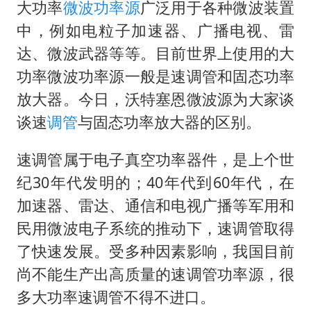
立秋的仪式感
大功率
微波功率源
广泛用于各种微波装置
朱雨玲晋级WTT横滨冠军赛女单八强
中，例如电粒子加速器、广播电视、雷
达、微波武器等等。目前世界上使用的大
“中国蔬菜之乡”最高温达41.8℃
功率微波功率源一般是速调管和固态功率
东方之约 相约未来
放大器。今日，沃特塞恩微波源为大家谈
谈速
调管
与固态功率放大器的区别。
速调管属于电子真空功率器件，是上个世
纪30年代发明的；40年代到60年代，在
加速器、雷达、通信和电视广播等军用和
民用微波电子系统的推动下，速调管取得
了快速发展。受多种因素影响，我国目前
尚不能生产出高质量的速调管功率源，很
多大功率速调管不得不进口。