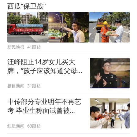
西瓜“保卫战”
新民晚报
41跟贴
汪峰阻止14岁女儿买大
牌，“孩子应该知道父母的
不易”，称自己买衣服80%
极目新闻
31跟贴
都在淘宝
中传部分专业明年不再艺
考 毕业生称面试曾被
问“如何策划晚会” 专家：
红星新闻
63跟贴
遏制“艺考捷径化”