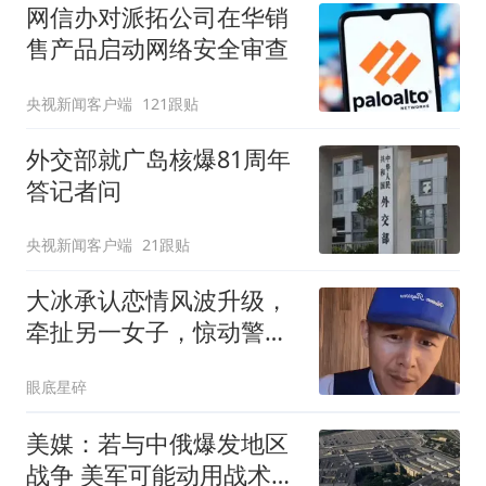
网信办对派拓公司在华销
售产品启动网络安全审查
央视新闻客户端
121跟贴
外交部就广岛核爆81周年
答记者问
央视新闻客户端
21跟贴
大冰承认恋情风波升级，
牵扯另一女子，惊动警
方，两人关系有真相
眼底星碎
美媒：若与中俄爆发地区
战争 美军可能动用战术核