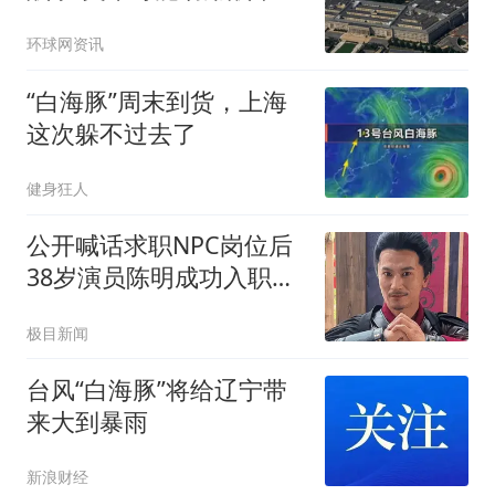
武器
环球网资讯
“白海豚”周末到货，上海
这次躲不过去了
健身狂人
公开喊话求职NPC岗位后
38岁演员陈明成功入职万
岁山
极目新闻
台风“白海豚”将给辽宁带
来大到暴雨
新浪财经