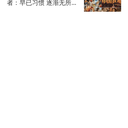
者：早已习惯 逐渐无所谓
了
中国新闻周刊
她是东方卫视新一姐，半
年毕业落户上海，复旦硕
士出身，长相绝美
洲洲影视娱评
8月份三天“回血”46万！网
红“峰哥”晒账户收益：近
三个月累计收益超10万
金融界
元，终于实现了账户转
正！7月份曾自曝年内亏
中方宣布反制后 美官
损近200万元
员"嘴硬"：深感失望