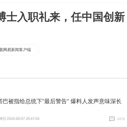
博士入职礼来，任中国创新
载网易新闻客户端
塔巴被指给总统下"最后警告" 爆料人发声意味深长
 2026-08-07 20:47:04
3478
跟贴
3478