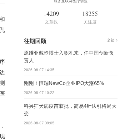
服务互联网医疗创业
14209
18255
和
文章数
关注度
孔
往期回顾
全部
原维亚戴晗博士入职礼来，任中国创新负
责人
序
2026-08-07 14:35
边
测
刚刚！恒瑞NewCo企业IPO大涨65%
2026-08-07 10:22
医
科兴狂犬病疫苗获批，简易4针法引格局大
变
2026-08-07 09:05
机，
现