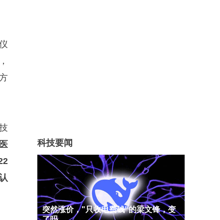
仪
，
方
技
科技要闻
医
22
认
突然涨价，"只收电费钱"的梁文锋，变
了吗