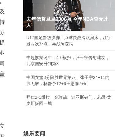
。
及
去年信誓旦旦3000万 今年NBA查无此
持
人
券
U17国足晋级决赛！点球决战淘汰河床，江宇
提
涵两次扑点，再战阿森纳
业
中超惨案诞生：4-0横扫，张玉宁传射建功，
司
北京国安升到第3
盖
中国女篮3分险胜世界第八，张子宇24+11内
线无解，杨舒予12+6王思雨7+5
拜仁2-1维拉，金玟哉、迪亚斯破门，若昂-戈
麦斯扳回一城
立
娱乐要闻
金专