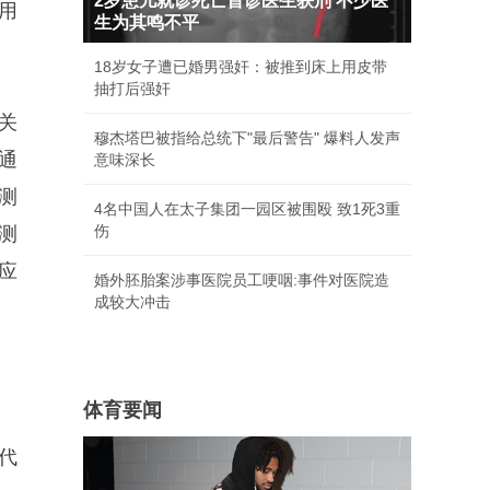
2岁患儿就诊死亡首诊医生获刑 不少医
用
生为其鸣不平
18岁女子遭已婚男强奸：被推到床上用皮带
抽打后强奸
关
穆杰塔巴被指给总统下"最后警告" 爆料人发声
通
意味深长
测
4名中国人在太子集团一园区被围殴 致1死3重
伤
测
应
婚外胚胎案涉事医院员工哽咽:事件对医院造
成较大冲击
体育要闻
代