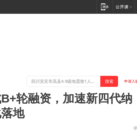
申请入
B+轮融资，加速新四代纳
化落地