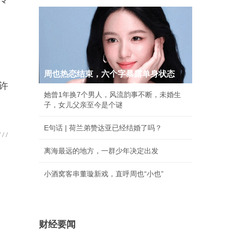
周也热恋结束，六个字暴露单身状态
许
她曾1年换7个男人，风流韵事不断，未婚生
子，女儿父亲至今是个谜
E句话 | 荷兰弟赞达亚已经结婚了吗？
离海最远的地方，一群少年决定出发
小酒窝客串董璇新戏，直呼周也“小也”
财经要闻