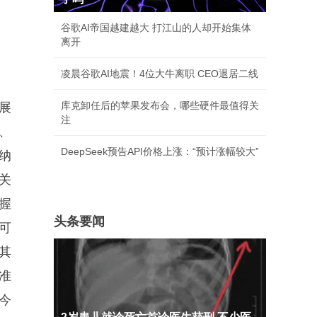
谷歌AI帝国越建越大 打江山的人却开始集体
离开
凌晨谷歌AI地震！4位大牛离职 CEO退居二线
库克卸任后的苹果发布会，哪些硬件最值得关
展
注
、
DeepSeek预告API价格上涨：“预计涨幅较大”
纳
关
握
头条要闻
可
其
准
今