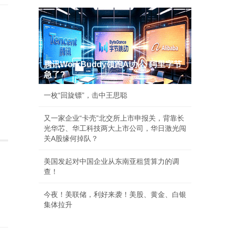
腾讯WorkBuddy领跑AI办公 阿里字节
急了?
一枚“回旋镖”，击中王思聪
又一家企业“卡壳”北交所上市申报关，背靠长
光华芯、华工科技两大上市公司，华日激光闯
关A股缘何掉队？
美国发起对中国企业从东南亚租赁算力的调
查！
今夜！美联储，利好来袭！美股、黄金、白银
集体拉升