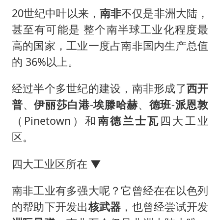
20世纪中叶以来，
南非
不仅是非洲大陆，
甚至有可能是 整个南半球工业化程度最
高的国家，工业一度占南非国内生产总值
的 36%以上。
经过半个多世纪的建设，南非形成了
西开
普
、
伊丽莎白港
-
埃滕哈赫
、
德班
-
派恩敦
（Pinetown）和
南德兰士瓦
四大工业
区。
四大工业区所在 ▼
南非工业有多强大呢？它曾经在在以色列
的帮助下开发出
核武器
，也曾经尝试开发