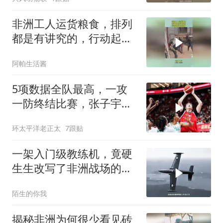
非洲工人运货粮食，排列
都是有讲究的，行动起来
效率拉满！
阿帕生活酱
5项数据全队最高，一攻
一防终结比赛，张子宇打
服非洲冠军
环太平洋老正太
7跟贴
一架入门级教练机，竟硬
生生改写了非洲战场的战
局？
陌生的你我
揭秘非洲为何很少看见砖