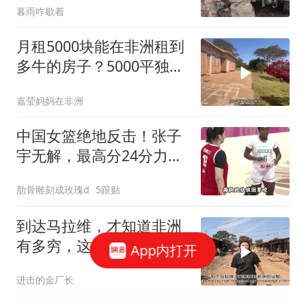
暮雨咋歇着
月租5000块能在非洲租到
多牛的房子？5000平独门
独院大别墅，住着真舒服
嘉莹妈妈在非洲
中国女篮绝地反击！张子
宇无解，最高分24分力克
非洲冠军
肋骨雕刻成玫瑰d
5跟贴
到达马拉维，才知道非洲
有多穷，这差距也太大
App内打开
了！
进击的金厂长