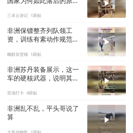
国家为何如此落后的原因
啦！
三卓云游记
1跟贴
非洲保镖整齐列队领工
资，训练有素动作规范，
没一个多余动作
幽默杂货铺
1跟贴
非洲苏丹装备展示，这一
车的硬核武器，说明其实
力不简单！
笑场打卡
4跟贴
非洲乱不乱，平头哥说了
算
大风动物歌
1跟贴