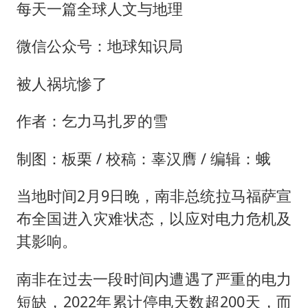
男子结婚8年3个女儿都不是亲生
每天一篇全球人文与地理
手机真会“偷听”我们说话吗
微信公众号：地球知识局
轰-6K到底是不是战略轰炸机
“皋”在低处
被人祸坑惨了
面对面丨蔡磊：与渐冻症抗争 纵使不敌 也不屈服
作者：乞力马扎罗的雪
5万小车卖不动 微型代步车集体遇冷
制图：板栗 / 校稿：辜汉膺 / 编辑：蛾
加沙约14万栋建筑被完全摧毁
从科技创新看开局起步的时与势
当地时间2月9日晚，南非总统拉马福萨宣
布全国进入灾难状态，以应对电力危机及
其影响。
南非在过去一段时间内遭遇了严重的电力
短缺，2022年累计停电天数超200天，而