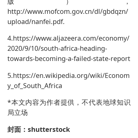
版），
http://www.mofcom.gov.cn/dl/gbdqzn/
upload/nanfei.pdf.
4.https://www.aljazeera.com/economy/
2020/9/10/south-africa-heading-
towards-becoming-a-failed-state-report
5.https://en.wikipedia.org/wiki/Econom
y_of_South_Africa
*本文内容为作者提供，不代表地球知识
局立场
封面：shutterstock