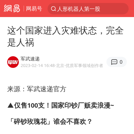
网易号
人形机器人第一股
台风“白海豚”登陆 各地各部门全力应对
这个国家进入灾难状态，完全
多地银行上调存款利率
是人祸
上海地铁4条线路全线停运
4.2平卫生间补漏注胶花1.55万
军武速递
0
白海豚路径图
2023-02-14 16:48
·北京
·优质军事领域创作者
宇树申购 中一签有望赚20万元
来源：军武速递官方
今日有3只新股申购
武汉3名城管协管员殴打摊主被刑拘
▲
仅售100支！国家印钞厂贩卖浪漫~
白海豚可深入内陆制造大范围风雨
「碎钞玫瑰花」谁会不喜欢？
NBA传奇教练老尼尔森去世