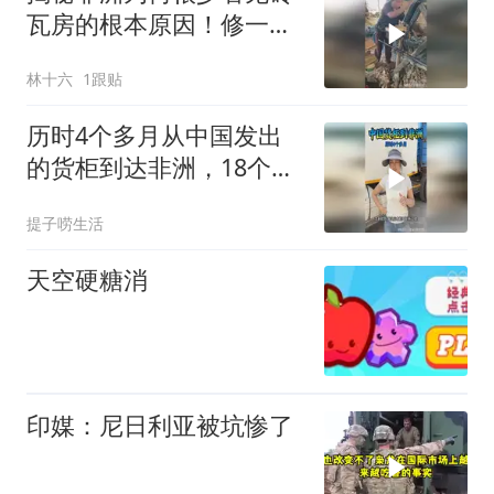
瓦房的根本原因！修一栋
房子得要5年啊！
林十六
1跟贴
历时4个多月从中国发出
的货柜到达非洲，18个员
工抢着卸车
提子唠生活
天空硬糖消
印媒：尼日利亚被坑惨了