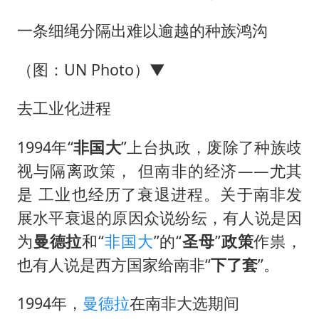
一条细绳分隔出难以逾越的种族鸿沟
（图：UN Photo）▼
去工业化进程
1994年“
非国大
”上台执政，废除了种族歧
视与隔离政策， 但南非的经济——尤其
是 工业也经历了衰退进程。关于南非发
展水平衰退的原因众说纷纭，有人说是因
为
曼德拉
和“
非国大
”的“
圣母
”
政策
作祟，
也有人说是西方国家给南非“
下了套
”。
1994年，
曼德拉
在南非大选期间