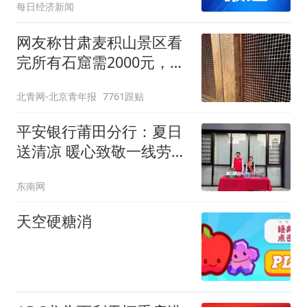
每日经济新闻
网友称甘肃麦积山景区看
完所有石窟需2000元，景
区：部分石窟受特别保
北青网-北京青年报
7761跟贴
护，游客可按需买
平安银行莆田分行：夏日
送清凉 暖心致敬一线劳动
者
东南网
天空硬糖消