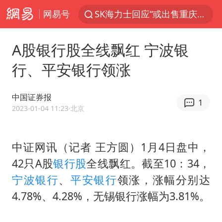
网易号
SK海力士回应“或出售重庆工厂”传闻
白海豚突然大拐弯 走出罕见路线
A股银行股全线飘红 宁波银
独闯南太行失联女子遗体已找到
行、平安银行领涨
辽宁28名务农人员中暑死亡？官方辟谣
钟睒睒：必须限制电商平台权力
中国证券报
1
今日103只涨停股5只跌停股
2023-01-04 11:23
·北京
血指纹匹配成功，20年悬案告破！凶手被执行死刑
中证网讯（记者 王方圆）1月4日盘中，
中央气象台继续发布暴雨橙警
42只A股
银行股
全线飘红。截至10：34，
“还不如不放假”
宁波银行
、
平安银行
领涨，涨幅分别达
医疗垃圾做手机壳 这也是谋财害命
4.78%、4.28%，无锡银行涨幅为3.81%。
武契奇：欧洲已处于大战边缘