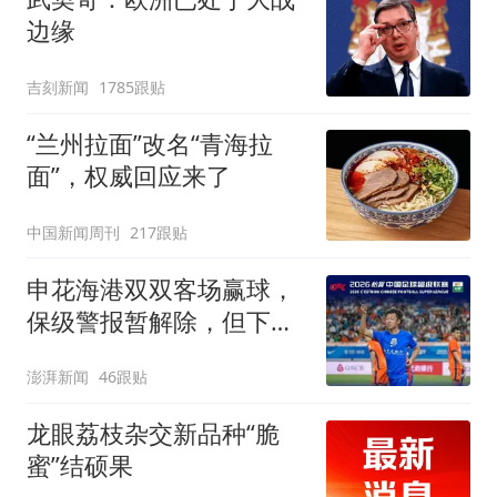
边缘
吉刻新闻
1785跟贴
“兰州拉面”改名“青海拉
面”，权威回应来了
中国新闻周刊
217跟贴
申花海港双双客场赢球，
保级警报暂解除，但下一
轮才是生死战
澎湃新闻
46跟贴
龙眼荔枝杂交新品种“脆
蜜”结硕果