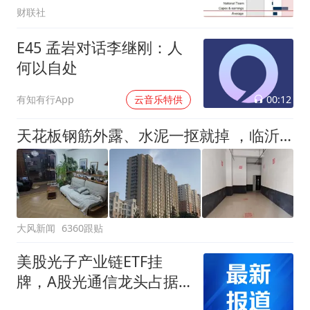
财联社
E45 孟岩对话李继刚：人
何以自处
00:12
有知有行App
云音乐特供
天花板钢筋外露、水泥一抠就掉 ，临沂一安置楼交房半年即被鉴定存安全隐患；楼体至今未加固，仍有居民常住
大风新闻
6360跟贴
美股光子产业链ETF挂
牌，A股光通信龙头占据
半壁重仓