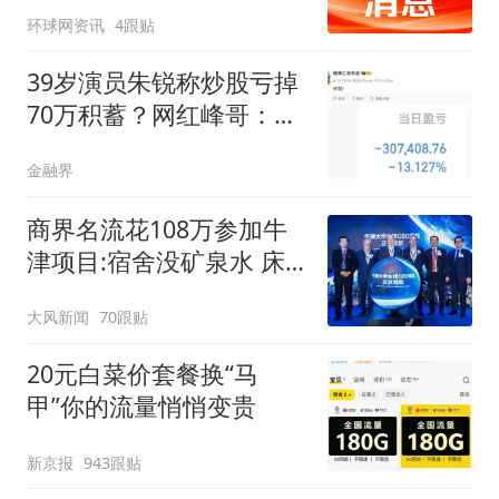
环球网资讯
4跟贴
39岁演员朱锐称炒股亏掉
70万积蓄？网红峰哥：这
是看到炒股卖惨有流量，
金融界
都照猫画虎，依葫芦画瓢
了？
商界名流花108万参加牛
津项目:宿舍没矿泉水 床
咯吱响
大风新闻
70跟贴
20元白菜价套餐换“马
甲”你的流量悄悄变贵
新京报
943跟贴