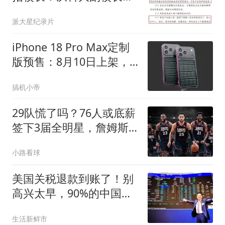
同济校长用了7年
派大星纪录片
iPhone 18 Pro Max定制
版预售：8月10日上架，
卖93230元
搞机小帝
29队慌了吗？76人或底薪
签下3届全明星，詹姆斯
能帮他重回巅峰？
小路看球
美国关税退款到账了！别
高兴太早，90%的中国工
厂一分没有
生活新鲜市