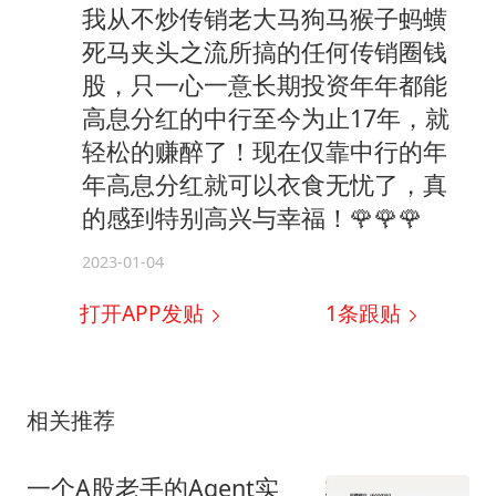
我从不炒传销老大马狗马猴子蚂蟥
死马夹头之流所搞的任何传销圈钱
股，只一心一意长期投资年年都能
高息分红的中行至今为止17年，就
轻松的赚醉了！现在仅靠中行的年
年高息分红就可以衣食无忧了，真
的感到特别高兴与幸福！🌹🌹🌹
2023-01-04
打开APP发贴
1
条跟贴
相关推荐
一个A股老手的Agent实