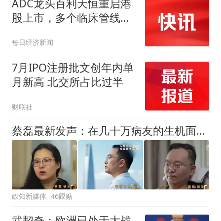
ADC龙头百利天恒重启港
股上市，多个临床管线持
续推进
每日经济新闻
7月IPO注册批文创年内单
月新高 北交所占比过半
财联社
蔡磊最新发声：在几十万病友的生机面前，我个人的面子和尊严已经不值一提了，即使倒在黎明前，也要把路铺好
政知新媒体
46跟贴
武契奇：欧洲已处于大战