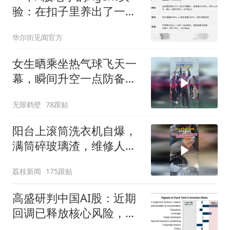
验：在扣子里养出了一个
投研助理
华尔街见闻官方
女生晒乘坐热气球飞天一
幕，瞬间升空一点防备都
没有
无限鹤壁
78跟贴
阳台上滚筒洗衣机自爆，
满筒碎玻璃渣，维修人员
称是人为原因，从未见过
荔枝新闻
175跟贴
洗衣机自爆
高盛研判中国AI股：近期
回调已释放核心风险，建
议多元布局四大主线