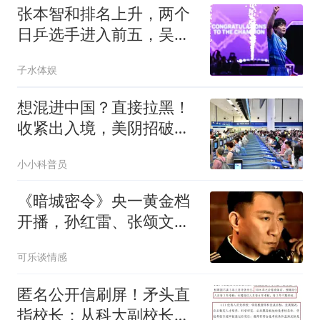
张本智和排名上升，两个
日乒选手进入前五，吴晙
诚上升12位
子水体娱
想混进中国？直接拉黑！
收紧出入境，美阴招破
产，这群人插翅难飞
小小科普员
《暗城密令》央一黄金档
开播，孙红雷、张颂文首
次正邪碰撞，谍战剧迷喜
可乐谈情感
迎盛宴
匿名公开信刷屏！矛头直
指校长：从科大副校长到