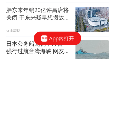
胖东来年销20亿许昌店将
关闭 于东来疑早想搬故意
炒作
火山詩话
App内打开
日本公务船无视中方警告
强行过航台湾海峡 网友急
了
青青子衿
胡金秋转会陷入僵局：
7500万报价为何卡在顶薪
名额上？
隐于山海
郭汝瑰晚年曾坦言：我潜