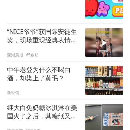
“NICE爷爷”获国际安徒生
奖，现场重现经典表情
包，向中国粉丝问好
潇湘晨报
65跟贴
中年老登为什么不喝白
酒，却染上了黄毛？
新经销
继大白兔奶糖冰淇淋在美
国火了之后，其糖纸又火
了！海外博主盛赞：平面