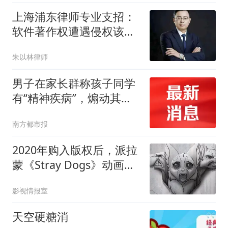
上海浦东律师专业支招：
软件著作权遭遇侵权该如
何合法有效取证
朱以林律师
男子在家长群称孩子同学
有“精神疾病”，煽动其他
家长要求其退学，致其被
南方都市报
孤立无法上学！判了
2020年购入版权后，派拉
蒙《Stray Dogs》动画电
影被砍？创作者确认项目
影视情报室
已死
天空硬糖消