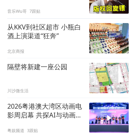
这次真扎心了
音乐Wu哥
7跟贴
从KKV到社区超市 小瓶白
酒上演渠道“狂奔”
北京商报
隔壁将新建一座公园
川沙微生活
2026粤港澳大湾区动画电
影周启幕 共探AI与动画新
未来
粤娱频道
3跟贴