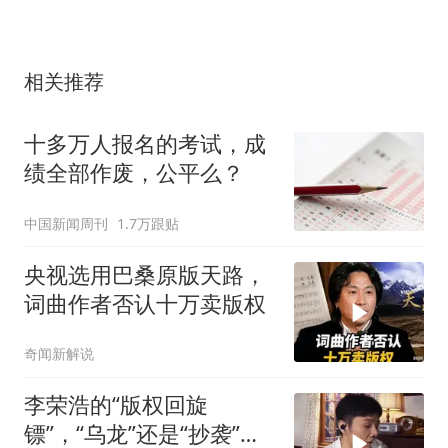
相关推荐
十多万人报名的考试，成
绩全部作废，公平么？
中国新闻周刊
1.7万跟贴
央视选用巴桑原版天路，
词曲作者否认十万卖版权
奇闻新解说
李荣浩的“版权回旋
镖”，“乌龙”还是“抄袭”，