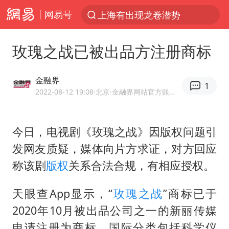
网易号
上海有出现龙卷潜势
上半年我国经营主体结构持续优化
玫瑰之战已被出品方注册商标
王传君 《披荆斩棘》
上海：5号线16号线浦江线全线停运
金融界
1
白海豚预计将在浙江苍南到三门一带登陆
2022-08-12 19:08
·北京
·金融界网站官方账号 优质财经领域创作者
今日15时起福州地铁高架区段停运
今日，电视剧《玫瑰之战》因版权问题引
国足U17与阿森纳决赛取消 并列冠军
发网友质疑，媒体向片方求证，对方回应
王艺迪2-4不敌张本美和止步4强
称该剧
版权
关系合法合规，有相应授权。​
上门女婿出轨女邻居多年被判重婚罪
2025年小学教师减少13.19万
天眼查App显示，“
玫瑰之战
”商标已于
2020年10月被出品公司之一的新丽传媒
王艺迪无缘横滨赛决赛
申请注册为商标，国际分类包括科学仪