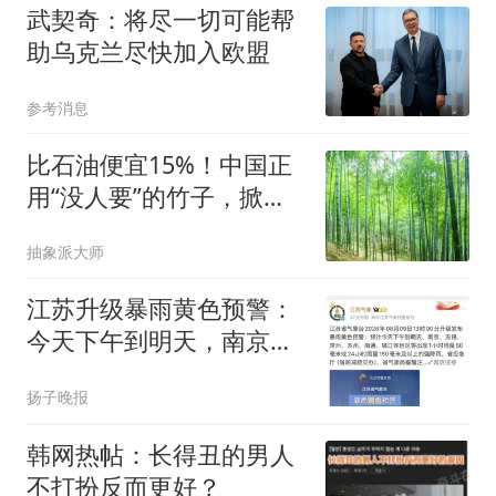
武契奇：将尽一切可能帮
助乌克兰尽快加入欧盟
参考消息
比石油便宜15%！中国正
用“没人要”的竹子，掀翻
全球石油桌子？
抽象派大师
江苏升级暴雨黄色预警：
今天下午到明天，南京、
无锡、常州、苏州、南
扬子晚报
通、镇江等地区将出现强
降雨；江苏海域海浪三级
韩网热帖：长得丑的男人
黄色警报
不打扮反而更好？