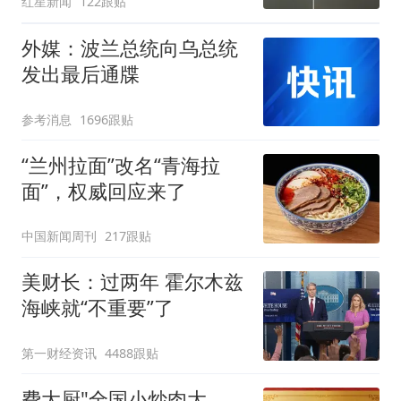
红星新闻
122跟贴
设计经典之作
外媒：波兰总统向乌总统
发出最后通牒
参考消息
1696跟贴
“兰州拉面”改名“青海拉
面”，权威回应来了
中国新闻周刊
217跟贴
美财长：过两年 霍尔木兹
海峡就“不重要”了
第一财经资讯
4488跟贴
费大厨"全国小炒肉大