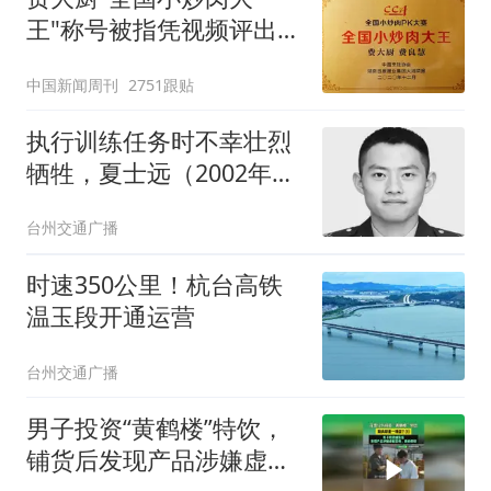
王"称号被指凭视频评出
官方回应
中国新闻周刊
2751跟贴
执行训练任务时不幸壮烈
牺牲，夏士远（2002年12
月生）被追认为烈士、追
台州交通广播
记个人三等功
时速350公里！杭台高铁
温玉段开通运营
台州交通广播
男子投资“黄鹤楼”特饮，
铺货后发现产品涉嫌虚假