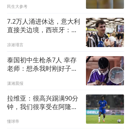
宣传、商标侵权
民生大参考
7.2万人涌进休达，意大利
直接关边境，西班牙：
查！欧盟傻眼了
凉湫瑾言
泰国初中生枪杀7人 幸存
老师：想杀我时刚好子弹
用完
潇湘晨报
拉维亚：很高兴踢满90分
钟，我们很享受在阿隆索
手下工作
懂球帝