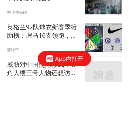
奋斗在韩国
英格兰92队球衣新赛季赞
助榜：彪马16支领跑，耐
克仅剩5家
懂球帝
App内打开
威胁对中国使用核武，五
角大楼三号人物还想访
华？缓和语气也没用
李健政观察
今天5个机场航班已全部
取消，成都两场大量航班
已取消！9日-12日受台
鲁中晨报
风“白海豚”影响机场将达