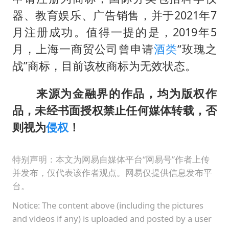
泰国：高度重视中国游客旅游体验
器、教育娱乐、广告销售，并于2021年7
上海大部迎大暴雨
月注册成功。值得一提的是，2019年5
《龙餐馆》 冲奖
月，上海一商贸公司曾申请
酒类
“玫瑰之
蒯曼挺进WTT横滨冠军赛女单四强
战”商标，目前该枚商标为无效状态。
以军士兵把枪口对准中国记者
来源为金融界的作品，均为版权作
笔试第一被劝弃考涉事副校长被撤职
品，未经书面授权禁止任何媒体转载，否
白海豚5次眼壁置换
则视为
侵权
！
构建更高水平的全民健身公共服务体系
特别声明：本文为网易自媒体平台“网易号”作者上传
并发布，仅代表该作者观点。网易仅提供信息发布平
台。
Notice: The content above (including the pictures
and videos if any) is uploaded and posted by a user