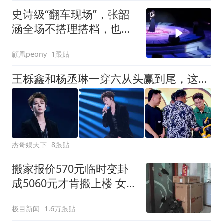
史诗级“翻车现场”，张韶
涵全场不搭理搭档，也不
愿和她站一起
顧凰peony
1跟贴
王栎鑫和杨丞琳一穿六从头赢到尾，这是对《天赐7》最大的打脸
杰哥娱天下
8跟贴
搬家报价570元临时变卦
成5060元才肯搬上楼 女子
傻眼
极目新闻
1.6万跟贴