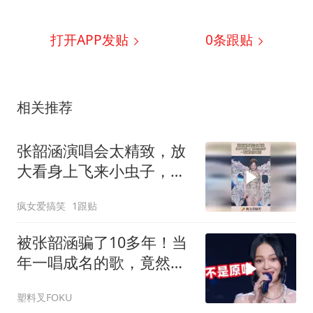
打开APP发贴
0
条跟贴
相关推荐
张韶涵演唱会太精致，放
大看身上飞来小虫子，一
看就是没看到！
疯女爱搞笑
1跟贴
被张韶涵骗了10多年！当
年一唱成名的歌，竟然是
翻唱的？
塑料叉FOKU