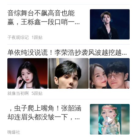
音综舞台不飙高音也能
赢，王栎鑫一段口哨一穿
六，这才是高级
子夜观综记
1跟贴
单依纯没说谎！李荣浩抄袭风波越挖越深，私生活被扒丁克原因曝光
就像当初啊
5跟贴
，虫子爬上嘴角！张韶涵
却连眉头都没皱一下，继
续完成演唱
嗨爆社