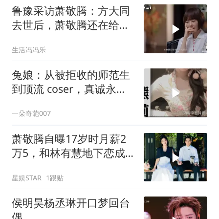
鲁豫采访萧敬腾：方大同
去世后，萧敬腾还在给方
大同账号留言！
生活冯冯乐
兔娘：从被拒收的师范生
到顶流 coser，真诚永远
是必杀技
一朵奇葩007
萧敬腾自曝17岁时月薪2
万5，和林有慧地下恋成
本大，两人各住一套房
星娱STAR
1跟贴
侯明昊杨丞琳开口梦回台
偶