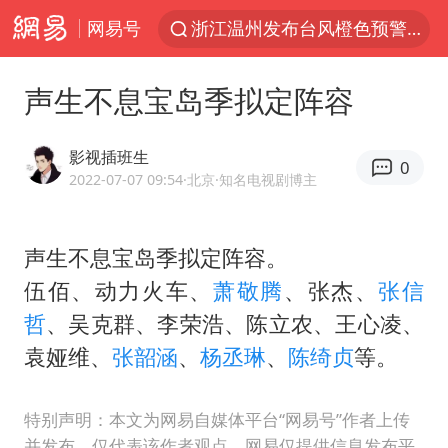
网易号
浙江温州发布台风橙色预警信号
男童模仿奥特曼从高处跳下致骨折
声生不息宝岛季拟定阵容
富婆带资进组给自己硬加60多场吻戏
金饰克价一夜涨回1300元
影视插班生
0
名创优品一次性内裤 颜面尽失
2022-07-07 09:54
·北京
·知名电视剧博主
白海豚将正面袭击贯穿浙江
声生不息宝岛季拟定阵容。
视频丨中国东方电气集团原党组副书记、董事宋致远被查
伍佰、动力火车、
萧敬腾
、张杰、
张信
梁家辉：到内地拍戏不是北上是回归
哲
、吴克群、李荣浩、陈立农、王心凌、
牛津大学一纸声明甩不了锅
袁娅维、
张韶涵
、
杨丞琳
、
陈绮贞
等。
包文婧：二胎很难一碗水端平
香港宏福苑火灾或由烟头引起
特别声明：本文为网易自媒体平台“网易号”作者上传
并发布，仅代表该作者观点。网易仅提供信息发布平