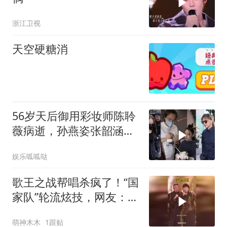
浙江卫视
天空硬糖消
56岁天后御用彩妆师陈聆
薇病逝，孙燕姿张韶涵亲
赴送别，追思会半个乐坛
娱乐呱呱哒
都来了
歌王之战帮唱杀疯了！“国
家队”轮流炫技，网友：这
是春晚现场吧
萌神木木
1跟贴