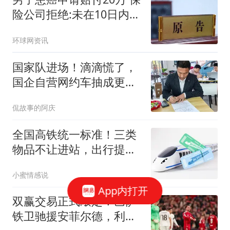
险公司拒绝:未在10日内通
知
环球网资讯
国家队进场！滴滴慌了，
国企自营网约车抽成更低
更靠谱
侃故事的阿庆
全国高铁统一标准！三类
物品不让进站，出行提前
自查
小蜜情感说
App内打开
双赢交易正式敲定！巴萨
铁卫驰援安菲尔德，利物