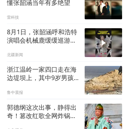
懂张韶涵当年有多绝望
雷科技
8月1日，张韶涵呼和浩特
演唱会机械鹿缓缓巡游，
万人大合唱《有形的翅
北疆新闻
膀》
浙江温岭一家四口走在海
边堤坝上，其中9岁男孩
被海浪卷走，目前仍在搜
鲁中晨报
救中
郭德纲这次出事，静得出
奇！篡改红歌全网炸锅，
为何至今无人问责