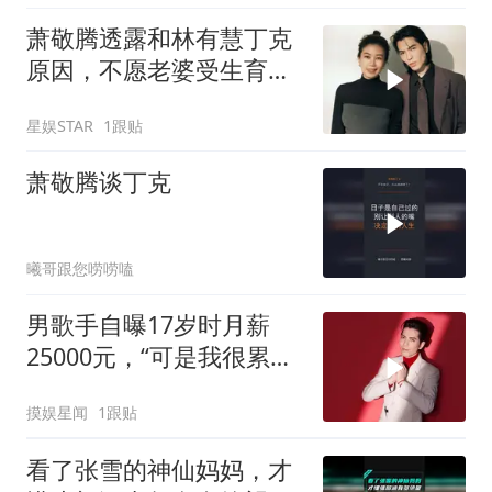
萧敬腾透露和林有慧丁克
原因，不愿老婆受生育之
苦，女方53岁两人差14岁
星娱STAR
1跟贴
萧敬腾谈丁克
曦哥跟您唠唠嗑
男歌手自曝17岁时月薪
25000元，“可是我很累，
嗓子一个月至少坏一次”
摸娱星闻
1跟贴
看了张雪的神仙妈妈，才