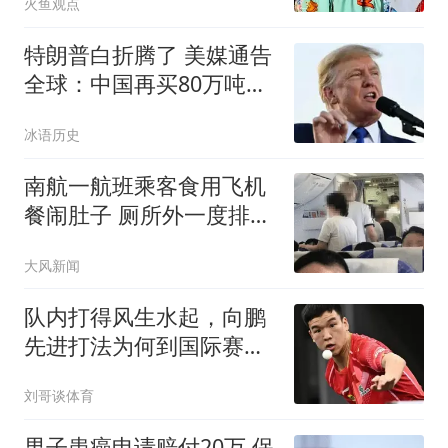
火鱼观点
特朗普白折腾了 美媒通告
全球：中国再买80万吨大
豆
冰语历史
南航一航班乘客食用飞机
餐闹肚子 厕所外一度排长
队
大风新闻
队内打得风生水起，向鹏
先进打法为何到国际赛场
直接失灵
刘哥谈体育
男子患癌申请赔付20万 保