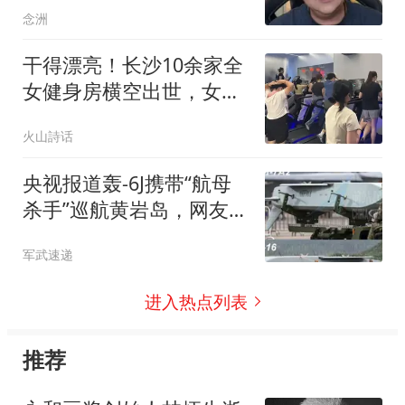
念洲
干得漂亮！长沙10余家全
女健身房横空出世，女生
健身更私密干净，评论区
火山詩话
炸锅
央视报道轰-6J携带“航母
杀手”巡航黄岩岛，网友：
导弹怎么会是它？
军武速递
进入热点列表
推荐