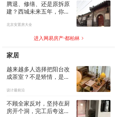
腾退、修缮、还是原拆原
建？西城未来五年，你住
的房子走哪条路？
北京安置房大全
进入网易房产·都柏林
家居
越来越多人选择把阳台改
成茶室？不是矫情，是太
懂生活了！
设计最前沿
不顾全家反对，坚持在厨
房开个洞，完工后夸这设