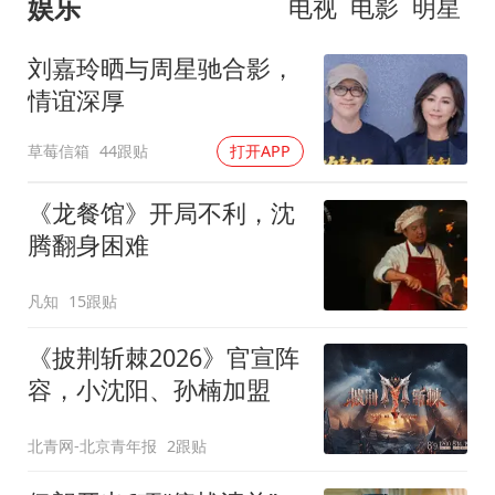
娱乐
电视
电影
明星
刘嘉玲晒与周星驰合影，
情谊深厚
草莓信箱
44跟贴
打开APP
《龙餐馆》开局不利，沈
腾翻身困难
凡知
15跟贴
《披荆斩棘2026》官宣阵
容，小沈阳、孙楠加盟
北青网-北京青年报
2跟贴