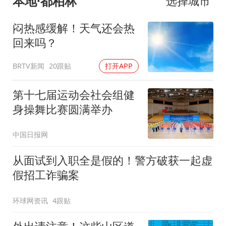
本地·都柏林
选择城市
闷热感缓解！天气还会热
回来吗？
BRTV新闻
20跟贴
打开APP
第十七届运动会社会组健
身操舞比赛圆满举办
中国日报网
从面试到入职全是假的！警方破获一起虚
假招工诈骗案
环球网资讯
4跟贴