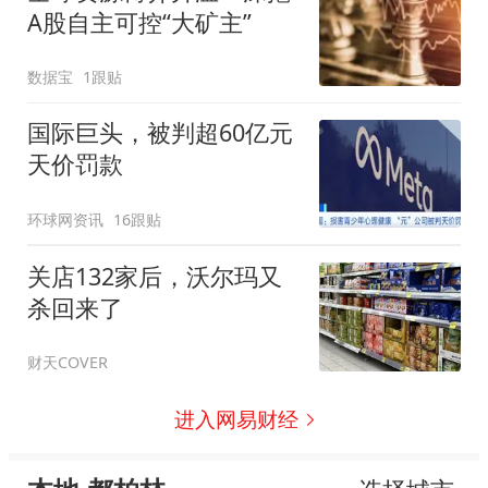
A股自主可控“大矿主”
数据宝
1跟贴
国际巨头，被判超60亿元
天价罚款
环球网资讯
16跟贴
关店132家后，沃尔玛又
杀回来了
财天COVER
进入网易财经