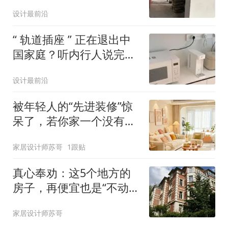
计太绝了！
设计最前沿
“ 轨道插座 ” 正在退出中
国家庭？听内行人说完，
原来如此！
设计最前沿
被年轻人的“先进装修”惊
呆了，若你家一个没有，
说明活在十年前
家居设计师苏哥
1跟贴
真心奉劝：这5个地方的
房子，再便宜也是“不动
产”，谁住谁难受
家居设计师苏哥