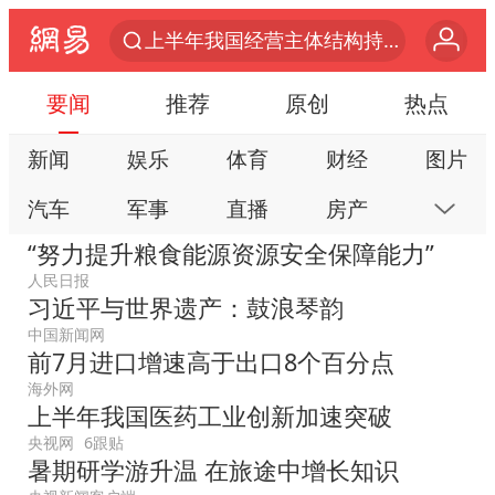
白海豚对华东华北影响会大于巴威
于东来回应胖东来近25年老店年底关闭
要闻
推荐
原创
热点
《披荆斩棘2026》阵容官宣
新闻
娱乐
体育
财经
图片
全球最大级别运输船通过长江大桥
汽车
军事
直播
房产
科技
独闯南太行的失联女生最后轨迹已确认
“努力提升粮食能源资源安全保障能力”
上海全力守护市民“菜篮子”
公益
视频
手机
数码
本地
人民日报
国足U17与阿森纳决赛取消 并列冠军
习近平与世界遗产：鼓浪琴韵
网易号
时尚
家居
跟贴
游戏
白海豚北上或致京津冀暴雨
中国新闻网
教育
公开课
健康
旅游
亲子
前7月进口增速高于出口8个百分点
构建更高水平的全民健身公共服务体系
海外网
艺术
双创
小说
数字藏品
上半年我国医药工业创新加速突破
上门女婿出轨女邻居多年被判重婚罪
央视网
6跟贴
香港刷新1884年以来最高气温纪录
暑期研学游升温 在旅途中增长知识