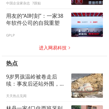
中国企业家杂志
7跟贴
用友的“AI时刻”：一家38
年软件公司的自我重塑
GPLP
进入网易科技
热点
9岁男孩温岭被卷走后
续：事发后还站外围，知
情人曝大人是姑姑
天天热点见闻
林丹一家4口住西班牙别