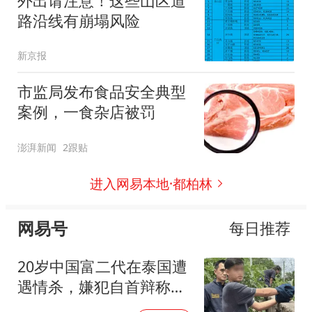
外出请注意！这些山区道
路沿线有崩塌风险
新京报
市监局发布食品安全典型
案例，一食杂店被罚
澎湃新闻
2跟贴
进入网易本地·都柏林
网易号
每日推荐
20岁中国富二代在泰国遭
遇情杀，嫌犯自首辩称：
在女友浴室看到他，并非