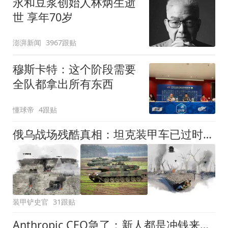
永和豆浆创始人林炳生逝
世 享年70岁
澎湃新闻
3967跟贴
穆斯卡特：这个阶段需要
全队都拿出所有东西
懂球帝
4跟贴
俄乌战场残酷真相：坦克装甲车已过时，步兵躲深坑几百天不出来
装甲铲史官
31跟贴
Anthropic CEO急了：新人都是冲钱来的！AI巨头最大危机不是算力，是留人