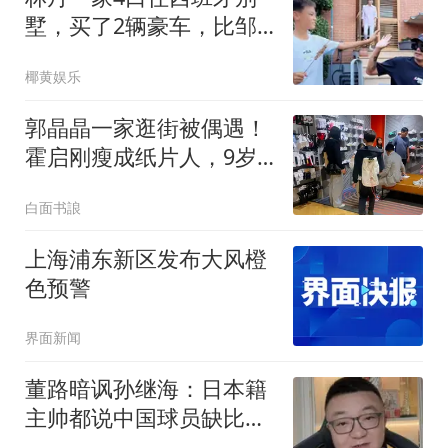
墅，买了2辆豪车，比邹
市明有钱生活安逸
椰黄娱乐
郭晶晶一家逛街被偶遇！
霍启刚瘦成纸片人，9岁
女儿边走路边学习
白面书誏
上海浦东新区发布大风橙
色预警
界面新闻
董路暗讽孙继海：日本籍
主帅都说中国球员缺比赛
基本功联盟要崩