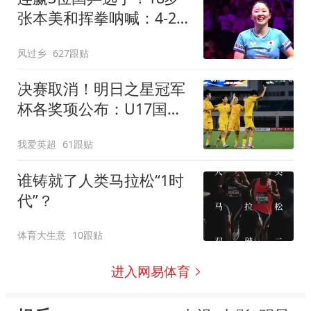
张本美和挥拳呐喊：4-2
击败陈幸同 主场夺冠
风过乡
627跟贴
决赛取消！明日之星冠军
杯各奖项公布：U17国足
获4大奖 赵松源夺MVP
我爱英超
61跟贴
谁铸就了人类马拉松“1时
代”？
体育大生意
10跟贴
进入网易体育