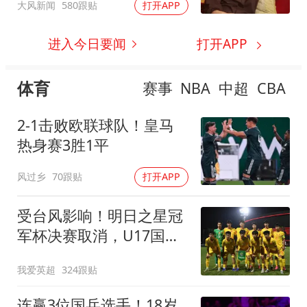
大风新闻
580跟贴
打开APP
进入今日要闻
打开APP
体育
赛事
NBA
中超
CBA
2-1击败欧联球队！皇马
热身赛3胜1平
风过乡
70跟贴
打开APP
受台风影响！明日之星冠
军杯决赛取消，U17国足
与阿森纳并列冠军
我爱英超
324跟贴
连赢3位国乒选手！18岁