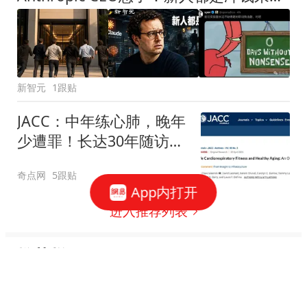
新智元
1跟贴
JACC：中年练心肺，晚年
少遭罪！长达30年随访发
现，中年心肺适能高与晚
奇点网
5跟贴
年慢病少、寿命延长有关
App内打开
进入推荐列表
推荐栏目
新闻
娱乐
体育
财经
图片