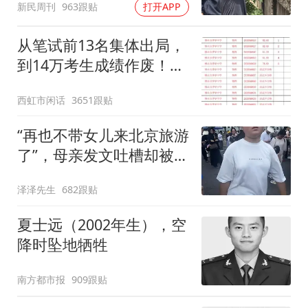
新民周刊
963跟贴
打开APP
故意杀人
从笔试前13名集体出局，
到14万考生成绩作废！暗
箱操作萝卜岗频发，招考
西虹市闲话
3651跟贴
公平能否守住
“再也不带女儿来北京旅游
了”，母亲发文吐槽却被
嘲：谁35度天气出门
泽泽先生
682跟贴
夏士远（2002年生），空
降时坠地牺牲
南方都市报
909跟贴