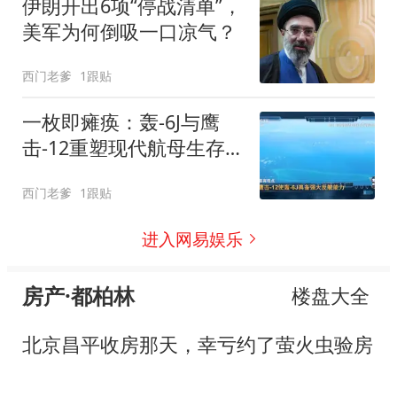
伊朗开出6项“停战清单”，
美军为何倒吸一口凉气？
西门老爹
1跟贴
一枚即瘫痪：轰-6J与鹰
击-12重塑现代航母生存
法则
西门老爹
1跟贴
进入网易娱乐
房产·都柏林
楼盘大全
北京昌平收房那天，幸亏约了萤火虫验房