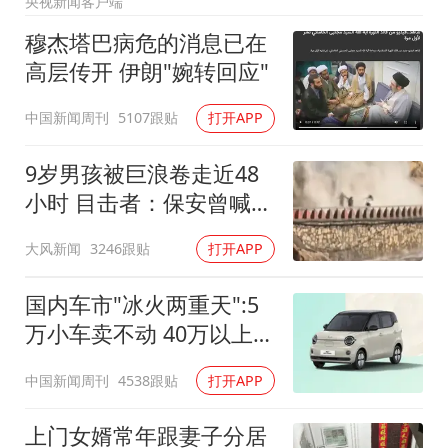
央视新闻客户端
新疆一婚礼线上邀请引热议
穆杰塔巴病危的消息已在
《龙餐馆》 冲奖
高层传开 伊朗"婉转回应"
存款市场为何两极分化
中国新闻周刊
5107跟贴
打开APP
云南一男子胃中取出180颗铁钉
以军士兵把枪口对准中国记者
9岁男孩被巨浪卷走近48
奋力开创中国式现代化建设新局面
小时 目击者：保安曾喊话
劝阻
大风新闻
3246跟贴
打开APP
国内车市"冰火两重天":5
万小车卖不动 40万以上的
抢购
中国新闻周刊
4538跟贴
打开APP
上门女婿常年跟妻子分居