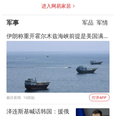
进入网易家居
军事
军品
军情
伊朗称重开霍尔木兹海峡前提是美国满足5个条件
极目新闻
16跟贴
打开APP
泽连斯基喊话韩国：援俄