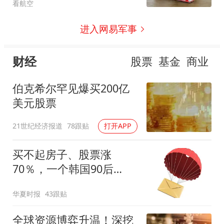
看航空
进入网易军事
财经
股票
基金
商业
伯克希尔罕见爆买200亿
美元股票
21世纪经济报道
78跟贴
打开APP
买不起房子、股票涨
70％，一个韩国90后
的“突围”
华夏时报
43跟贴
全球资源博弈升温！深挖