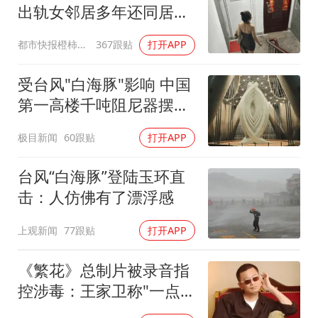
出轨女邻居多年还同居生
子
都市快报橙柿互动
367跟贴
打开APP
受台风"白海豚"影响 中国
第一高楼千吨阻尼器摆动
明显
极目新闻
60跟贴
打开APP
台风“白海豚”登陆玉环直
击：人仿佛有了漂浮感
上观新闻
77跟贴
打开APP
《繁花》总制片被录音指
控涉毒：王家卫称"一点
够了"