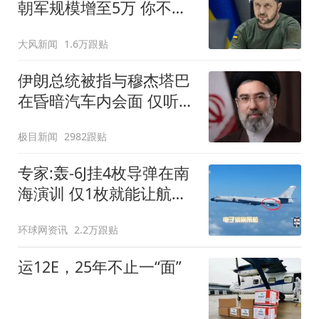
朝军规模增至5万 你不担
心吗
大风新闻
1.6万跟贴
伊朗总统被指与穆杰塔巴
在昏暗汽车内会面 仅听到
声音
极目新闻
2982跟贴
专家:轰-6J挂4枚导弹在南
海演训 仅1枚就能让航母
瘫痪
环球网资讯
2.2万跟贴
运12E，25年不止一“面”