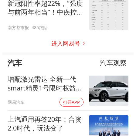
新冠阳性率超22%，“强度
与前两年相当”！中疾控最
新提醒
南方都市报
485跟贴
进入网易号
汽车
汽车观察
增配激光雷达 全新一代
smart精灵1号限时权益价
14.99万起
网易汽车
打开APP
上汽通用再签20年：合资
2.0时代，玩法变了