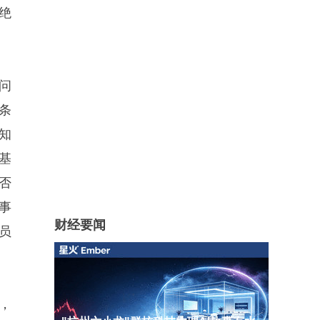
绝
问
条
知
基
否
事
财经要闻
员
，