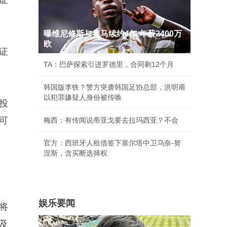
证
曝维尼修斯与皇马续约4年 年薪2400万
欧
证
TA：巴萨探索引进罗德里，合同剩12个月
韩国版李铁？警方突袭韩国足协总部，洪明甫
以犯罪嫌疑人身份被传唤
投
可
梅西：有传闻说蒂亚戈要去拉玛西亚？不会
官方：西班牙人租借签下塞尔塔中卫乌奈-努
涅斯，含买断选择权
娱乐要闻
将
及