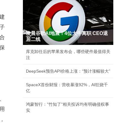
建
子
凌晨谷歌AI地震！4位大牛离职 CEO退
合
居二线
保
库克卸任后的苹果发布会，哪些硬件最值得关
注
DeepSeek预告API价格上涨：“预计涨幅较大”
SpaceX首份财报：营收暴涨92%，AI狂烧千
亿
、
鸿蒙智行："竹知了"相关投诉均有明确侵权事
用
实
，