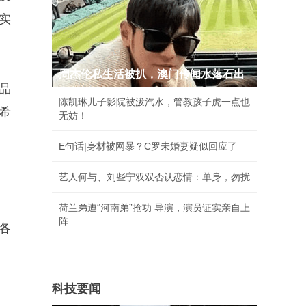
实
周杰伦私生活被扒，澳门传闻水落石出
品
陈凯琳儿子影院被泼汽水，管教孩子虎一点也
希
无妨！
E句话|身材被网暴？C罗未婚妻疑似回应了
艺人何与、刘些宁双双否认恋情：单身，勿扰
荷兰弟遭“河南弟”抢功 导演，演员证实亲自上
阵
各
科技要闻