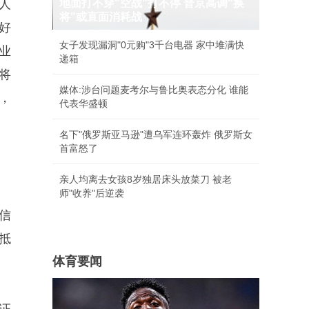
人
地面打不穿"空战"打不停 普京高调"换
将"或直面消耗战
好
女子发现漏洞"0元购"3千台电器 家中堆满快
业
递箱
将
媒体:涉台问题麦考尔与鲁比奥表态分化 谁能
，
代表华盛顿
名下"俄罗斯亚马逊"遭乌军连环轰炸 俄罗斯女
首富怒了
亲人均离去女孩8岁独居床头放菜刀 被老
师"收养"后逆袭
信
抵
体育要闻