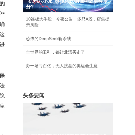
"杭州六小龙"群核科技物理AI故事有水
的
分?
*
10连板大牛股，今夜公告！多只A股，密集提
确
示风险
这
恐怖的DeepSeek斩杀线
进
全世界的丑鞋，都让北漂买走了
办一场亏百亿，无人接盘的奥运会生意
保
法
头条要闻
隐
应