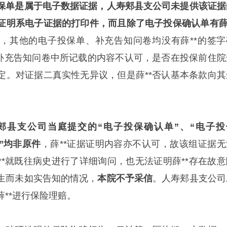
保单是属于电子数据证据，人寿郏县支公司未提供该证据
证明系电子证据的打印件，而且除了电子投保确认单有薛*
）
，其他的电子投保单、补充告知问卷均没有薛**的签字
、补充告知问卷中所记载的内容不认可，是否在投保前住院
定。对证据二真实性无异议，但是薛**否认基本条款向其
郏县支公司当庭提交的“电子投保确认单”、“电子投
”均非原件
，薛**证据证明内容亦不认可，故该组证据无
**就既往病史进行了详细询问，也无法证明薛**存在故意
生而未如实告知的情况，
本院不予采信
。人寿郏县支公司
**进行保险理赔。