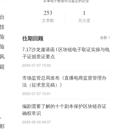
从事电子数据司法鉴定的企业
253
1
台
文章数
关注度
技
险
往期回顾
全部
险
7.17沙龙邀请函 I 区块链电子取证实操与电
风
子证据质证要点
2025-07-07 15:02
超
市场监管总局发布《直播电商监督管理办
法（征求意见稿）》
2025-07-07 15:01
编剧需要了解的十个剧本保护区块链存证
确权常识
。
2025-06-30 09:37
郏