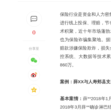
保险行业是资金和人力密
进行线上投保、理赔，节
0
术积聚，近十年市场蓬勃发
也为保险诈骗集聚地。据
赔款涉嫌保险欺诈，损失
分享至
控系统、大数据等技术累
860万。
案例：薛XX与人寿郏县
基本案情：
薛**2018
2018年3月薛**确诊