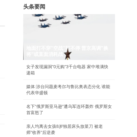
头条要闻
地面打不穿"空战"打不停 普京高调"换
将"或直面消耗战
女子发现漏洞"0元购"3千台电器 家中堆满快
递箱
媒体:涉台问题麦考尔与鲁比奥表态分化 谁能
代表华盛顿
名下"俄罗斯亚马逊"遭乌军连环轰炸 俄罗斯女
首富怒了
亲人均离去女孩8岁独居床头放菜刀 被老
师"收养"后逆袭