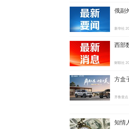
俄副
新华社 202
西部
财联社 202
方盒
齐鲁壹点 20
知情