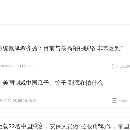
总统佩泽希齐扬：目前与最高领袖联络"非常困难"
26-08-06 11:05:53
15168
跟贴
15168
：美国制裁中国瓜子、饺子 到底在怕什么
026-08-06 10:48:04
3852
跟贴
3852
拒载22名中国乘客，安保人员做“拉眼角”动作，泰国