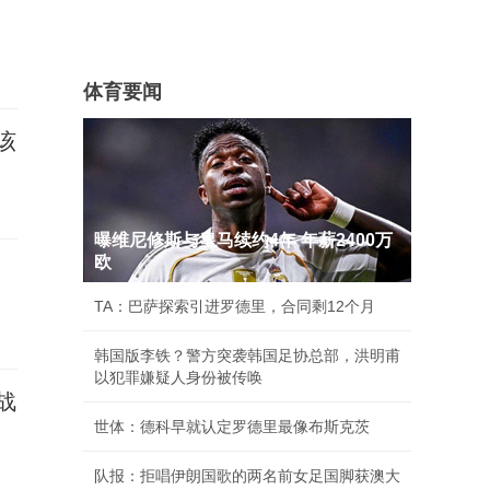
承
体育要闻
该
曝维尼修斯与皇马续约4年 年薪2400万
欧
TA：巴萨探索引进罗德里，合同剩12个月
韩国版李铁？警方突袭韩国足协总部，洪明甫
以犯罪嫌疑人身份被传唤
战
世体：德科早就认定罗德里最像布斯克茨
队报：拒唱伊朗国歌的两名前女足国脚获澳大