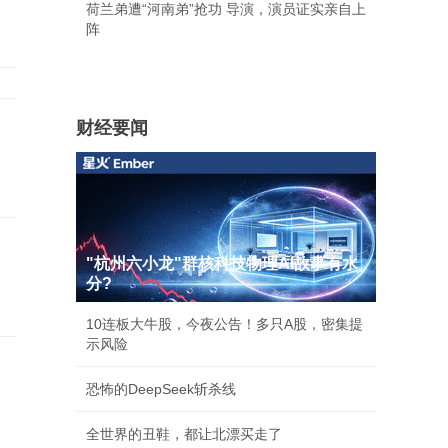
荷兰弟遭“河南弟”抢功 导演，演员证实亲自上
阵
财经要闻
"杭州六小龙"群核科技物理AI故事有水
分?
10连板大牛股，今夜公告！多只A股，密集提
示风险
恐怖的DeepSeek斩杀线
全世界的丑鞋，都让北漂买走了