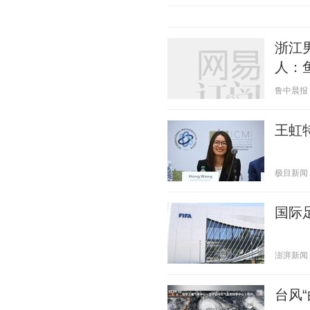
浙江
人：
鲁中晨报 20
王虹
极目新闻 20
国际
澎湃新闻 20
台风