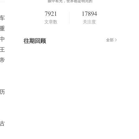
眼中有光，世界都是明亮的
7921
17894
车
文章数
关注度
北重
中
往期回顾
全部
王
帝
历
古