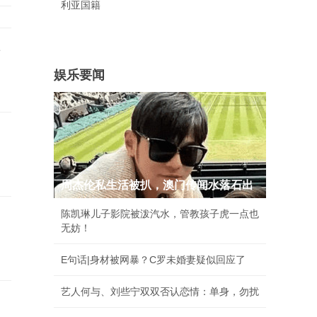
利亚国籍
事
娱乐要闻
周杰伦私生活被扒，澳门传闻水落石出
陈凯琳儿子影院被泼汽水，管教孩子虎一点也
无妨！
E句话|身材被网暴？C罗未婚妻疑似回应了
艺人何与、刘些宁双双否认恋情：单身，勿扰