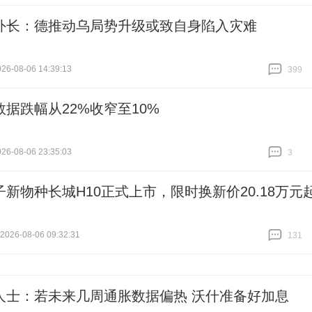
跟贴
311
外长：德推动乌局势升级或致自身陷入灾难
6-08-06 14:39:13
399
跟贴
399
数据跌幅从22%收窄至10%
6-08-06 23:35:03
3
跟贴
3
子新物种长城H10正式上市，限时换新价20.18万元
26-08-06 09:32:31
131
跟贴
131
人士：若未来几周通胀数据偏热 沃什准备好加息