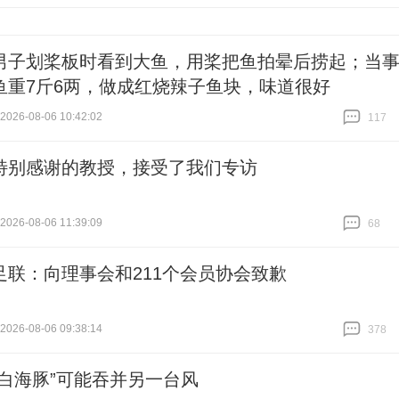
跟贴
83
男子划桨板时看到大鱼，用桨把鱼拍晕后捞起；当
鱼重7斤6两，做成红烧辣子鱼块，味道很好
26-08-06 10:42:02
117
跟贴
117
特别感谢的教授，接受了我们专访
26-08-06 11:39:09
68
跟贴
68
足联：向理事会和211个会员协会致歉
26-08-06 09:38:14
378
跟贴
378
“白海豚”可能吞并另一台风