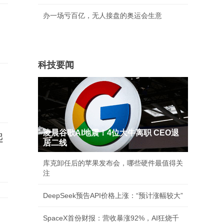
办一场亏百亿，无人接盘的奥运会生意
科技要闻
凌晨谷歌AI地震！4位大牛离职 CEO退
起
居二线
库克卸任后的苹果发布会，哪些硬件最值得关
注
DeepSeek预告API价格上涨：“预计涨幅较大”
SpaceX首份财报：营收暴涨92%，AI狂烧千