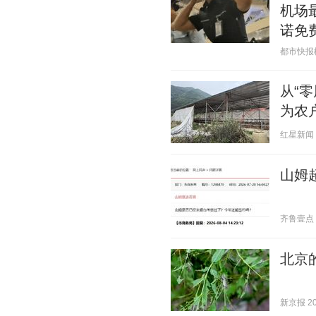
机场
诺免
都市快报橙柿
从“
为农
红星新闻 20
山姆
齐鲁壹点 20
北京
新京报 202