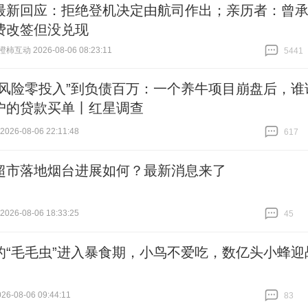
最新回应：拒绝登机决定由航司作出；亲历者：曾
费改签但没兑现
互动 2026-08-06 08:23:11
5441
跟贴
5441
零风险零投入”到负债百万：一个养牛项目崩盘后，谁
户的贷款买单丨红星调查
26-08-06 22:11:48
617
跟贴
617
超市落地烟台进展如何？最新消息来了
26-08-06 18:33:25
45
跟贴
45
的“毛毛虫”进入暴食期，小鸟不爱吃，数亿头小蜂迎
6-08-06 09:44:11
83