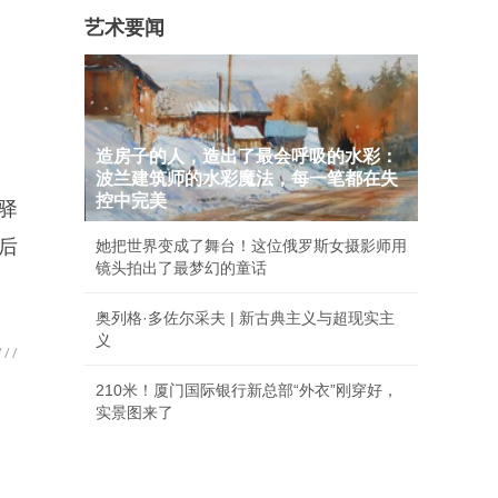
艺术要闻
造房子的人，造出了最会呼吸的水彩：
波兰建筑师的水彩魔法，每一笔都在失
控中完美
驿
后
她把世界变成了舞台！这位俄罗斯女摄影师用
镜头拍出了最梦幻的童话
奥列格·多佐尔采夫 | 新古典主义与超现实主
义
210米！厦门国际银行新总部“外衣”刚穿好，
实景图来了