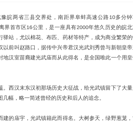
豫皖两省三县交界处，南距界阜蚌高速公路10多分钟
北，离界首市区16公里，是一座具有2000年悠久历史的皖
行驿站，尤以棉花、布匹、药材等特产，成为商业繁荣的
汉以前叫赵路口，据传中兴帝君汉光武刘秀曾与新朝皇帝
封地汉室苗裔建光武庙而从此得名，是全国唯此一个用皇
蕴。西汉末东汉初那场历史大征战，给光武镇留下了大量
图几幅，略一简述曾经的历史和后人的追念。
而建的庙宇，光武镇籍此而得名。大树参天，绿野葱茏，