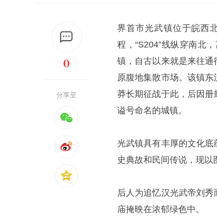
界首市光武镇位于皖西北
程，“S204”线纵穿南
0
镇，自古以来就是来往通
原腹地集散市场。该镇东
莽长期征战于此，后因册
分享至
谥号命名的城镇。
光武镇具有丰厚的文化底
史典故和民间传说，现以
后人为追忆汉光武帝刘秀
庙掩映在浓郁绿色中。