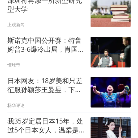
深圳将再添一所新型研究
型大学
上观新闻
斯诺克中国公开赛：特鲁
姆普3-6爆冷出局，肖国栋
胜外卡选手
懂球帝
日本网友：18岁美和只差
征服孙颖莎王曼昱，下个
奥运周期没有对手
杨华评论
我35岁定居日本15年，处
过5个日本女人，温柔是