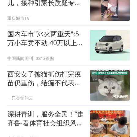
儿，接种引家长质疑专业
性
重庆城市TV
国内车市"冰火两重天":5
万小车卖不动 40万以上的
抢购
中国新闻周刊
3813跟贴
西安女子被猫抓伤打完疫
苗仍重伤，结痂不代表痊
愈，养宠人别踩坑
一只会笑的云
深耕青训，服务全民！“走
齐鲁·看体育社会组织风
采”走进沂水