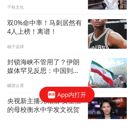
假的，关门就冷脸
千秋文化
双0%命中率！马刺居然有
4人上榜！离谱！
柚子说球
封锁海峡不管用了？伊朗
媒体罕见反思：中国到底
是不是在"拆台"
瞩望云霄
App内打开
央视新主播亮相后 女主播
的母校衡水中学发文祝贺
极目新闻