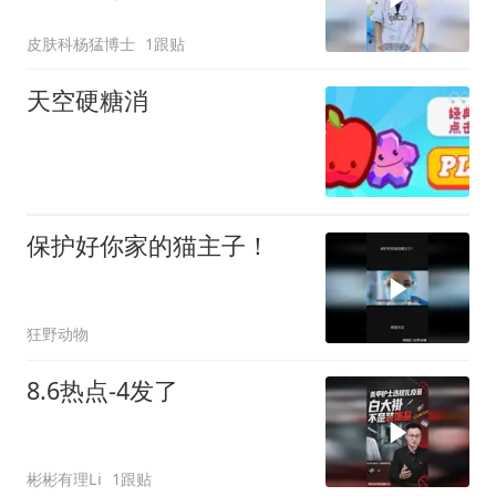
皮肤科杨猛博士
1跟贴
天空硬糖消
保护好你家的猫主子！
狂野动物
8.6热点-4发了
彬彬有理Li
1跟贴