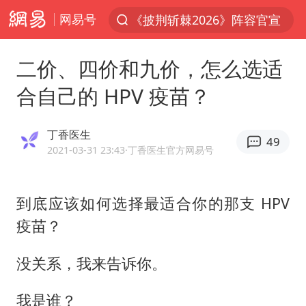
《披荆斩棘2026》阵容官宣
网易号
夏日经济乘热而上 消费市场向新而行
二价、四价和九价，怎么选适
白海豚对华东华北影响会大于巴威
合自己的 HPV 疫苗？
以拒绝“和平委员会”的加沙和平计划
浙江省甬江发生2026年第1号洪水
丁香医生
49
美将每月供乌爱国者拦截导弹
2021-03-31 23:43
·丁香医生官方网易号
独闯南太行的失联女生最后轨迹已确认
央视新主播李秋莹母校发文祝贺
到底应该如何选择最适合你的那支 HPV
白海豚北上或致京津冀暴雨
疫苗？
全球最大级别运输船通过长江大桥
没关系，我来告诉你。
上门女婿出轨女邻居多年被判重婚罪
我是谁？
国足U17与阿森纳决赛取消 并列冠军