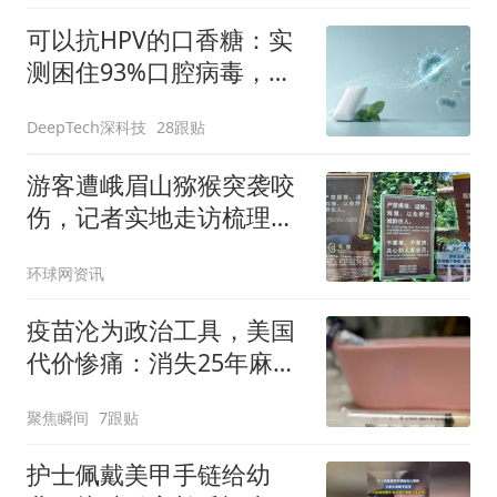
可以抗HPV的口香糖：实
测困住93%口腔病毒，还
能灭杀两类牙周致病菌
DeepTech深科技
28跟贴
游客遭峨眉山猕猴突袭咬
伤，记者实地走访梳理被
咬后疫苗报销全流程
环球网资讯
疫苗沦为政治工具，美国
代价惨痛：消失25年麻疹
爆发致两儿童夭折
聚焦瞬间
7跟贴
护士佩戴美甲手链给幼