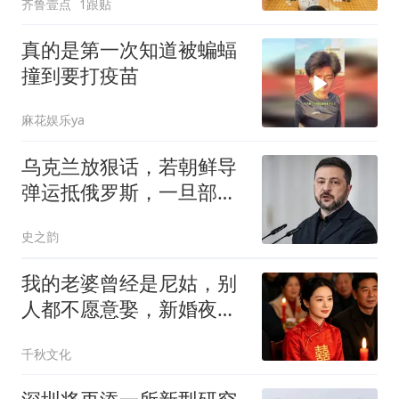
齐鲁壹点
1跟贴
真的是第一次知道被蝙蝠
撞到要打疫苗
麻花娱乐ya
乌克兰放狠话，若朝鲜导
弹运抵俄罗斯，一旦部署
立即摧毁
史之韵
我的老婆曾经是尼姑，别
人都不愿意娶，新婚夜我
才知道自己赚大了
千秋文化