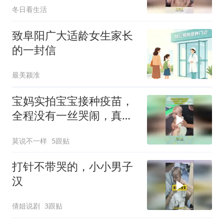
冬日看生活
致阜阳广大适龄女生家长
的一封信
最美颍淮
宝妈实拍宝宝接种疫苗，
全程没有一丝哭闹，真的
太省心了！
莫说不一样
5跟贴
打针不带哭的，小小男子
汉
倩姐说剧
3跟贴