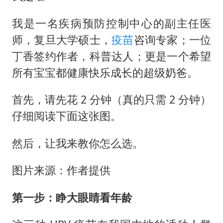
香港刷新1884年以来最高气温纪录
我是一名疾病预防控制中心的副主任医
上海全力守护市民“菜篮子”
师，复旦大学硕士，
疫苗
咨询专家；一位
暑期研学游升温 在旅途中增长知识
丁香签约作者，科普达人；更是一个希望
所有宝宝都健康快乐成长的超级奶爸。
猫咪过火把节被抹成黑猫
宝妈给四胞胎取名平安喜乐
首先，请先花 2 分钟（真的只需 2 分钟）
BLG经理辟谣Bin离队
仔细阅读下面这张图。
总书记点赞的非遗苗绣焕发新生机
然后，让我来教你怎么选。
图片来源：作者提供
第一步：睁大眼睛看年龄