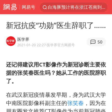
网易号
白海豚预计将在浙江苍南到三门一带登陆
今日15时起福州地铁高架区段停运
新冠抗疫“功勋”医生辞职了……
国足U17与阿森纳决赛取消 并列冠军
王艺迪2-4不敌张本美和止步4强
医学界
50
上门女婿出轨女邻居多年被判重婚罪
2021-01-20 22:27
·医学界官方网易号
2025年小学教师减少13.19万
还记得建议用CT影像作为新冠诊断主要依
王艺迪无缘横滨赛决赛
据的张笑春医生吗？她从工作的医院辞职
泰国：高度重视中国游客旅游体验
了。
上海大部迎大暴雨
《龙餐馆》 冲奖
在武汉新冠疫情暴发早期，身为武汉大学
中南医院影像科副主任的
张笑春
，因为在
蒯曼挺进WTT横滨冠军赛女单四强
朋友圈发文推荐CT影像作为当前新冠肺炎