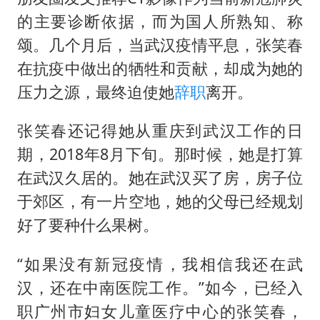
以军士兵把枪口对准中国记者
的主要诊断依据，而为国人所熟知、称
笔试第一被劝弃考涉事副校长被撤职
颂。几个月后，当武汉疫情平息，张笑春
白海豚5次眼壁置换
在抗疫中做出的牺牲和贡献，却成为她的
构建更高水平的全民健身公共服务体系
压力之源，最终迫使她
辞职
离开。
张笑春还记得她从重庆到武汉工作的日
期，2018年8月下旬。那时候，她是打算
在武汉久居的。她在武汉买了房，房子位
于郊区，有一片空地，她的父母已经规划
好了要种什么果树。
“如果没有新冠疫情，我相信我还在武
汉，还在中南医院工作。”如今，已经入
职广州市妇女儿童医疗中心的张笑春，