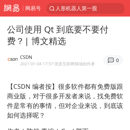
网易号
上海地铁4条线路全线停运
宇树申购 中一签有望赚20万元
公司使用 Qt 到底要不要付
4.2平卫生间补漏注胶花1.55万
费？| 博文精选
白海豚路径图
武汉3名城管协管员殴打摊主被刑拘
CSDN
0
律师谈贾冰私人饭局被偷拍
2021-01-04 17:57
·优质互联网领域创作者
男子结婚8年3个女儿都不是亲生
【CSDN 编者按】很多软件都有免费版跟
多地银行上调存款利率
商业版，对于很多开发者来说，找免费软
面对面丨蔡磊：与渐冻症抗争 纵使不敌 也不屈服
件是常有的事情，但对企业来说，到底该
5万小车卖不动 微型代步车集体遇冷
如何选择呢？
NBA传奇教练老尼尔森去世