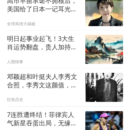
高市早苗承诺不拥核后，
美国给了日本一记耳光，
中俄警告绝非虚言
全球风情大揭秘
明日起事业起飞！3大生
肖运势翻盘，贵人加持，
喜获意外增收
人閒情事
邓颖超和叶挺夫人李秀文
合照，李秀文这颜值，不
愧是以前的校花
狂热历史
7连胜遭终结！菲律宾人
气新星吞蛋出局，无缘多