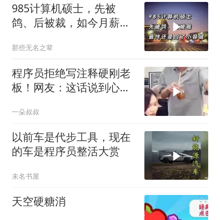
985计算机硕士，先被
鸽、后被裁，如今月薪
3000多
那些无名之辈
程序员拒绝写注释硬刚老
板！网友：这话说到心坎
里了
一朵叔叔
以前车是代步工具，现在
的车是程序员整活大赏
未名书屋
天空硬糖消