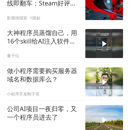
线即翻车：Steam好评率
堪忧，黑屏卡顿等3大问
影视情报室
1跟贴
题集中爆发
大神程序员蒸馏自己，用
16个skill给AI注入软件工
程之魂
量子位
做小程序需要购买服务器
域名和数据库么？
小程序开发刚子哥
公司AI项目一夜归零，又
一个程序员进去了