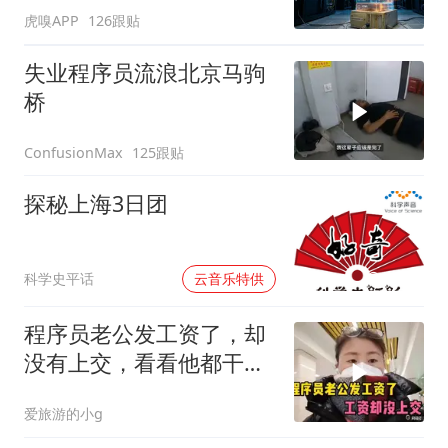
虎嗅APP
126跟贴
失业程序员流浪北京马驹
桥
125跟贴
ConfusionMax
探秘上海3日团
00:00
科学史平话
云音乐特供
程序员老公发工资了，却
没有上交，看看他都干了
啥？
爱旅游的小g