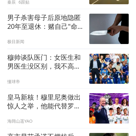
秦辰
6跟贴
男子杀害母子后原地隐匿
20年至退休：赌自己"命
大"
极目新闻
穆帅谈队医门：女医生和
男医生没区别，我不高兴
时言语会过激
懂球帝
皇马新核！穆里尼奥做出
惊人之举，他能代替罗德
里吗？
海阔山遥YAO