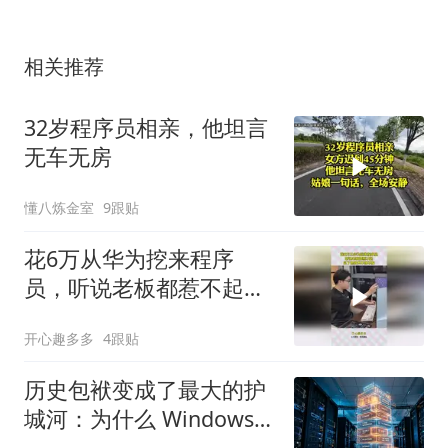
相关推荐
32岁程序员相亲，他坦言
无车无房
懂八炼金室
9跟贴
花6万从华为挖来程序
员，听说老板都惹不起，
见了他技术不得不服
开心趣多多
4跟贴
历史包袱变成了最大的护
城河：为什么 Windows
保留 Win32 API？