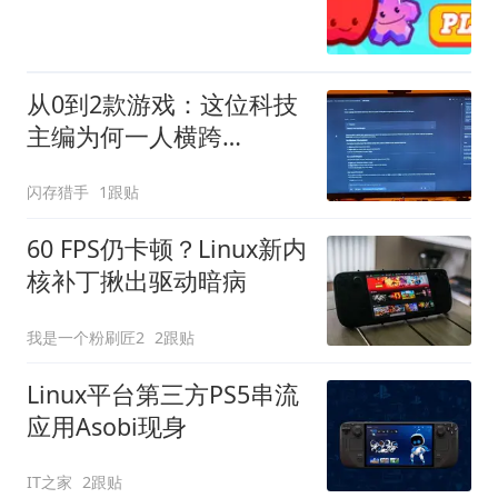
从0到2款游戏：这位科技
主编为何一人横跨
Windows、Linux、音频
闪存猎手
1跟贴
与视频？
60 FPS仍卡顿？Linux新内
核补丁揪出驱动暗病
我是一个粉刷匠2
2跟贴
Linux平台第三方PS5串流
应用Asobi现身
IT之家
2跟贴