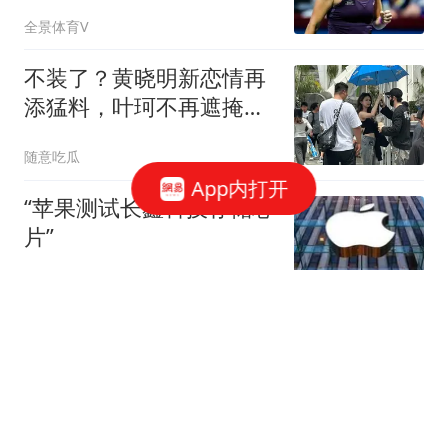
伦多1000赛八强
全景体育V
不装了？黄晓明新恋情再
添猛料，叶珂不再遮掩，
自曝生女分手缘由
随意吃瓜
App内打开
“苹果测试长鑫科技存储芯
片”
第一财经资讯
接档《兵自风中来》！于
和伟、黄景瑜等主演，却
被32岁姜珮瑶惊艳
宇林网络