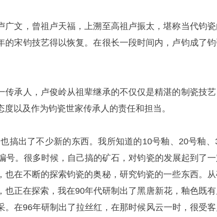
卢广文，曾祖卢天福，上溯至高祖卢振太，堪称当代钧瓷
年的宋钧技艺得以恢复。在很长一段时间内，卢钧成了钧
一传承人，卢俊岭从祖辈继承的不仅仅是精湛的制瓷技艺
态度以及作为钧瓷世家传承人的责任和担当。
也搞出了不少新的东西。我所知道的10号釉、20号釉、3
的编号。很多时候，自己搞的矿石，对钧瓷的发展起到了一
，也在不断的探索钧瓷的奥秘，研究钧瓷的一些东西。从
，也正在探索，我在90年代研制出了黑唐新花，釉色既有
采。在96年研制出了拉丝红，在那时候风云一时，很受客