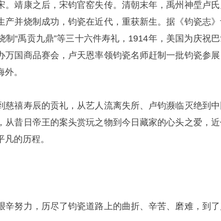
宋。靖康之后，宋钧官窑失传。清朝末年，禹州神垕卢氏
生产并烧制成功，钧瓷在近代，重获新生。据《钧瓷志》
制“禹贡九鼎”等三十六件寿礼，1914年，美国为庆祝巴
办万国商品赛会，卢天恩率领钧瓷名师赶制一批钧瓷参展
海外。
到慈禧寿辰的贡礼，从艺人流离失所、卢钧濒临灭绝到中
，从昔日帝王的案头赏玩之物到今日藏家的心头之爱，近
平凡的历程。
艰辛努力，历尽了钧瓷道路上的曲折、辛苦、磨难，到了