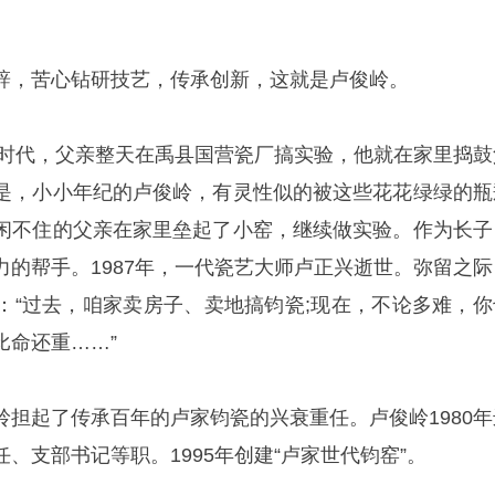
辞，苦心钻研技艺，传承创新，这就是卢俊岭。
孩提时代，父亲整天在禹县国营瓷厂搞实验，他就在家里捣鼓
是，小小年纪的卢俊岭，有灵性似的被这些花花绿绿的瓶
闲不住的父亲在家里垒起了小窑，继续做实验。作为长子
力的帮手。1987年，一代瓷艺大师卢正兴逝世。弥留之际
：“过去，咱家卖房子、卖地搞钧瓷;现在，不论多难，你
比命还重……”
岭担起了传承百年的卢家钧瓷的兴衰重任。卢俊岭1980年
、支部书记等职。1995年创建“卢家世代钧窑”。