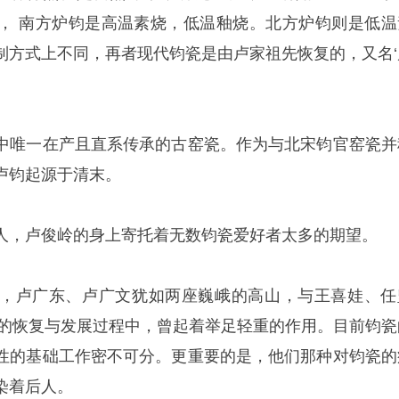
， 南方炉钧是高温素烧，低温釉烧。北方炉钧则是低温
制方式上不同，再者现代钧瓷是由卢家祖先恢复的，又名‘
中唯一在产且直系传承的古窑瓷。作为与北宋钧官窑瓷并
卢钧起源于清末。
人，卢俊岭的身上寄托着无数钧瓷爱好者太多的期望。
，卢广东、卢广文犹如两座巍峨的高山，与王喜娃、任
钧瓷的恢复与发展过程中，曾起着举足轻重的作用。目前钧瓷
性的基础工作密不可分。更重要的是，他们那种对钧瓷的
染着后人。