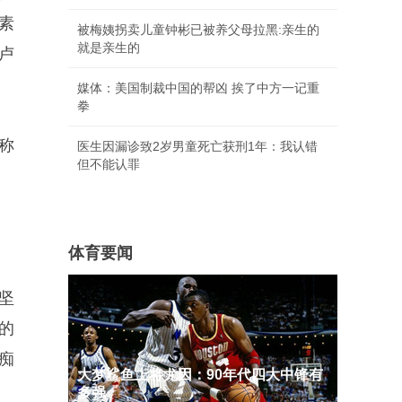
素
被梅姨拐卖儿童钟彬已被养父母拉黑:亲生的
就是亲生的
卢
媒体：美国制裁中国的帮凶 挨了中方一记重
拳
称
医生因漏诊致2岁男童死亡获刑1年：我认错
但不能认罪
体育要闻
坚
的
痴
大梦鲨鱼上将尤因：90年代四大中锋有
多强