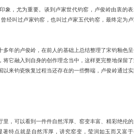
印象，尤为重要。谈到卢家世代钧窑，卢俊岭由衷的表
，曾经叫过卢家钧窑，也叫过卢家五代钧窑，最终定为卢
十多年的卢俊岭，在前人的基础上总结整理了宋钧釉色呈
，将它融入到自身的创作理念当中，这样更完整地保留了
国以来钧瓷恢复过程当还存在的一些弊端，卢俊岭通过实
厅里，可以看到一件件自然浑厚、窑变丰富、精彩绝伦的
显著特点就是自然浑厚，讲究窑变，莹润如玉而又富于