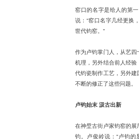
窑口的名字是给人的第一
说：“窑口名字几经更换
世代钧窑。”
作为卢钧掌门人，从艺四
机理，另外结合前人经验
代钧瓷制作工艺，另外建
不断的修正了这些问题。
卢钧始末 汲古出新
在神垕古街卢家钧窑的展
钧。卢俊岭说：“卢钧的