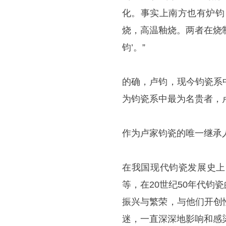
化。事实上南方也有炉钧
烧，高温釉烧。两者在烧
钧’。”
的确，卢钧，现今钧瓷系
为钧瓷系中最为名贵者，
作为卢家钧瓷的唯一继承
在我国现代钧瓷发展史上
等，在20世纪50年代
振兴与繁荣，与他们开创
迷，一直深深地影响和感