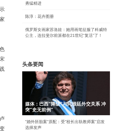
勇猛精进
示
陈淳：花卉图册
家
俄罗斯女画家苏洛娃：她用画笔征服了科威特
公主，连拉斐尔前派都在21世纪“复活”了！
色
宋
头条要闻
践
媒体：巴西"降级"与阿根廷外交关系 冲
突"史无前例"
卢
"婚外胚胎案"原配：受"校长出轨教师案"启发
选择发声
变