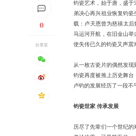
钧瓷艺术，始于唐，盛于
弟决心再兴祖业恢复钧瓷
0
载：卢天恩曾为慈禧太后烧
马运河开航，在旧金山举
使失传已久的钧瓷又声震
分享至
从一枚古瓷片的偶然发现
钧瓷再度被推上历史舞台
卢钧的发展经历了一段不
钧瓷世家 传承发展
历尽了先辈们一个世纪的