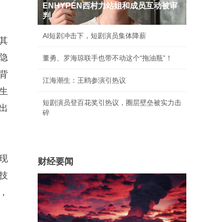
ENHYPEN西村力站姐和成员互动被审
判
AI短剧冲击下，短剧演员集体降薪
其
隐
董勇、罗海琼联手也带不动这个“拖油瓶”！
背
江海潮生：王鸥参演引热议
生
短剧演员登百花奖引热议，圈层壁垒被实力击
出
碎
现
财经要闻
技
，