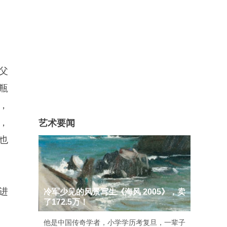
父
瓶
，
，
艺术要闻
也
进
冷军少见的风景写生《海风 2005》，卖
了172.5万！
他是中国传奇学者，小学学历考复旦，一辈子