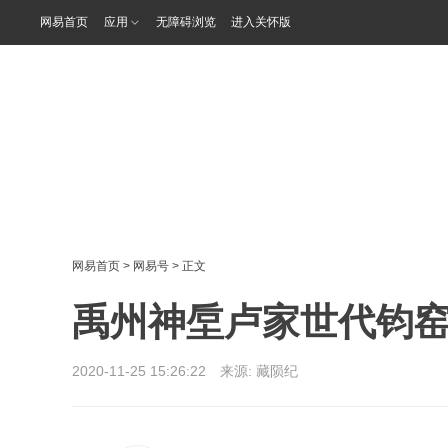
网易首页
应用
无障碍浏览
进入关怀版
网易首页
>
网易号
> 正文
禹州神垕卢家世代钧
2020-11-25 15:26:22 来源:
藏陨纪