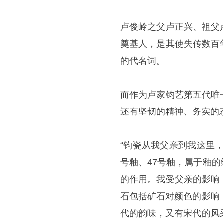
卢俊岭之父卢正兴、祖父
奠基人，是其使失传数百
的代名词。
而作为卢家钧艺第五代唯
还有坚韧的精神、务实的
“钧瓷从我父亲到我这里，
号釉、47号釉，属于釉
的作用。我受父亲的影响
石包括矿石对颜色的影响
代的韵味，又有宋代的风