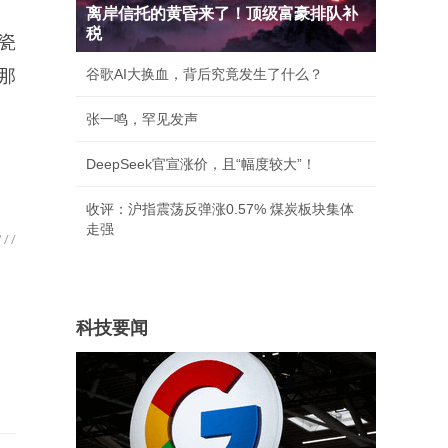
离岸信托的黄昏来了！顶级富豪排队补
税
瓷
那
谷歌AI大换血，背后究竟发生了什么？
张一鸣，罕见发声
DeepSeek官宣涨价，且“幅度较大”！
收评：沪指震荡反弹涨0.57% 煤炭板块集体
走强
科技要闻