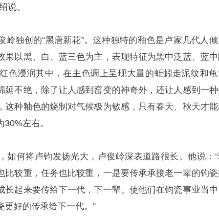
介绍说。
俊岭独创的“黑唐新花”。这种独特的釉色是卢家几代人倾
效果以黑、白、蓝三色为主，表现特征为黑中泛蓝、蓝中
红色浸润其中，在主色调上呈现大量的蚯蚓走泥纹和龟
绵延不绝，除了让人感到窑变的神奇外，还让人感到一种
，这种釉色的烧制对气候极为敏感，只有春天、秋天才能
30%左右。
，如何将卢钧发扬光大，卢俊岭深表道路很长。他说：“
也比较重，任务也比较重，一是要传承承接老一辈的钧瓷
成长起来要传给下一代，下一辈。使他们在钧瓷事业当中
瓷更好的传承给下一代。”