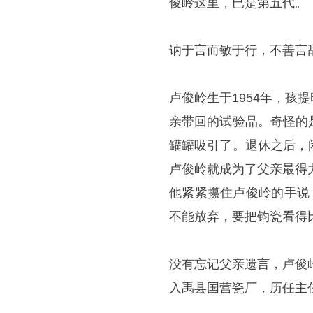
俊岭这里，已是第五代。
讷于言而敏于行，不善言
卢俊岭生于1954年，
亲带回的试验品。奇怪的
罐罐吸引了。退休之后，
卢俊岭就成为了父亲最得
他紧紧攥住卢俊岭的手说
不能放弃，要把钧瓷看得
没有忘记父亲遗言，卢俊
入禹县国营瓷厂，历任主任