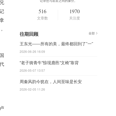
记录您与星星之间的缘分。
兄
516
1970
记
文章数
关注度
拿
，
往期回顾
全部
王东光——所有的美，最终都回到了"一"
2026-06-26 16:09
国
“老子骑青牛”惊现鹿邑“文椅”靠背
代
2026-05-07 13:57
周秦风韵今犹在，人间至味是长安
2026-02-05 11:26
卢