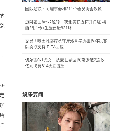
国际足联：向理事会和211个会员协会致歉
的
迈阿密国际4-2逆转！获北美联盟杯开门红 梅
瓷
西2射1传+生涯已进921球
交易！曝因凡蒂诺承诺摩洛哥举办世界杯决赛
以换取支持 FIFA回应
，
切尔西0-1尤文！被轰世界波 阿隆索遭2连败
亿元飞翼614天后复出
9
娱乐要闻
定
矿
唐
户