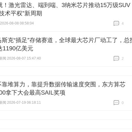
就！激光雷达、端到端、3纳米芯片推动15万级SUV
“技术平权”新周期
26-08-08 08:58:04
4
跟贴
4
马斯克“插足”存储赛道，全球最大芯片厂动工了，总
1190亿美元
 2026-08-07 15:47:40
2
跟贴
2
不靠堆算力，靠提升数据传输速度突围，东方算芯
000拿下大会最高SAIL奖项
 2026-07-19 06:18:11
0
跟贴
0