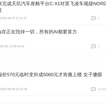
科完成天玑汽车座舱平台C-X1对英飞凌车规级NOR
证
26-08-07 17:21:57
0
跟贴
0
内存正在毁掉一切，所有的AI都要算力
6-05-13 09:43:34
0
跟贴
0
报价570元临时变卦成5060元才肯搬上楼 女子傻眼
26-08-08 10:32:08
18768
跟贴
18768