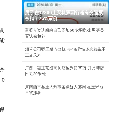
男子在12306上买机票因行程有变退票
被扣了75%票价
调
富婆带资进组给自己硬加60多场吻戏 男演员
否认被包养
能
烟草公司职工婚内出轨 与2名异性多次发生不
正当关系
广西一霸王茶姬高仿店被判赔35万 开品牌店
寰
附近20米处
.0
河南西平县重大刑事案嫌疑人落网 在玉米地
里被抓获
电保