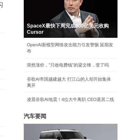
闪
SpaceX最快下周完成600亿美元收购
Cursor
OpenAI新模型网络攻击能力引发警惕 延期发
布
突然涨价，"只收电费钱"的梁文锋，变了吗
谷歌AI帝国越建越大 打江山的人却开始集体
离开
凌晨谷歌AI地震！4位大牛离职 CEO退居二线
汽车要闻