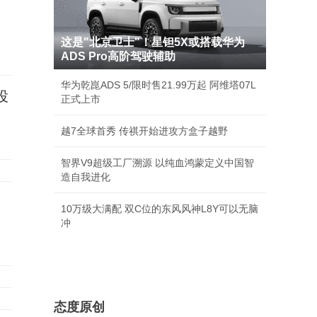
这是"北京卫士"！星钽5X或搭载华为
ADS Pro高阶驾驶辅助
华为乾崑ADS 5/限时售21.99万起 阿维塔07L
投
正式上市
越7全球首秀 传祺开始进攻方盒子越野
智界V9超级工厂溯源 以纯血鸿蒙定义中国智
造自我进化
10万级大满配 双C位的东风风神L8Y可以无脑
冲
态度原创