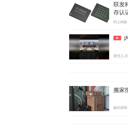
联发
存认
码上闲叙 20
爱范儿 202
搬家
极目新闻 20