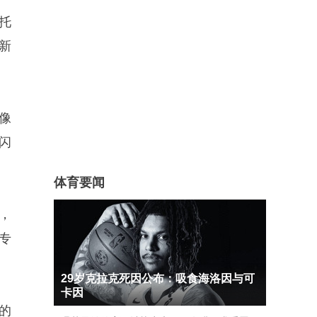
依托
刷新
像
闪
体育要闻
z，
专
29岁克拉克死因公布：吸食海洛因与可
卡因
的