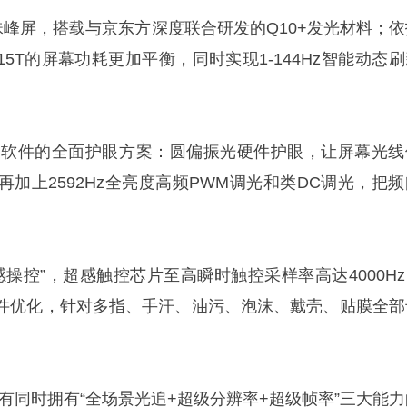
44Hz珠峰屏，搭载与京东方深度联合研发的Q10+发光材料；
QOO15T的屏幕功耗更加平衡，同时实现1-144Hz智能动态
。
硬件到软件的全面护眼方案：圆偏振光硬件护眼，让屏幕光线
加上2592Hz全亮度高频PWM调光和类DC调光，把频
超感操控”，超感触控芯片至高瞬时触控采样率高达4000H
件优化，针对多指、手汗、油污、泡沫、戴壳、贴膜全部
有同时拥有“全场景光追+超级分辨率+超级帧率”三大能力