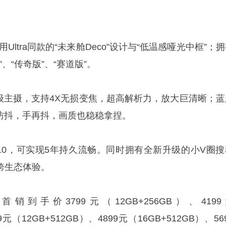
用Ultra同款的“未来舱Deco”设计与“低温感哑光中框”；
、“传奇版”、“赛道版”。
底超级主摄，支持4X无损变焦，超高解析力，放大巨清晰；蓝
业级防抖，手再抖，画质也稳稳拿捏。
nOS 6.0，可实现5年持久流畅。同时拥有全新升级的小V圈
跨生态体验。
首销到手价3799元（12GB+256GB）、4199
9元（12GB+512GB）、4899元（16GB+512GB）、56