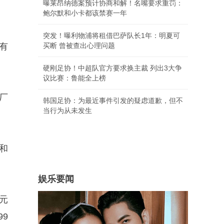
曝莱昂纳德案预计协商和解！名嘴要求重罚：
鲍尔默和小卡都该禁赛一年
突发！曝利物浦将租借巴萨队长1年：明夏可
拥有
买断 曾被查出心理问题
硬刚足协！中超队官方要求换主裁 列出3大争
议比赛：鲁能全上榜
厂
韩国足协：为最近事件引发的疑虑道歉，但不
当行为从未发生
搜和
娱乐要闻
元
99