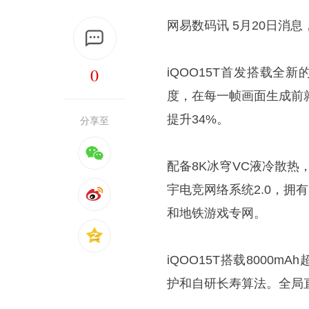
网易数码讯 5月20日消息
0
iQOO15T首发搭载全新
度，在每一帧画面生成前
提升34%。
分享至
配备8K冰穹VC液冷散
宇电竞网络系统2.0，拥有
和地铁游戏专网。
iQOO15T搭载8000
护和自研长寿算法。全局直