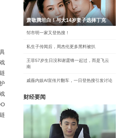
萧敬腾坦白！与大14岁妻子选择丁克
邹市明一家又登热搜！
私生子传闻后，周杰伦更多黑料被扒
，具
王菲57岁生日没和谢霆锋一起过，而是飞云
戏
南
全链
戚薇内娱AI宣传片翻车，一日登热搜引发讨论
护
戏
财经要闻
OO
全链