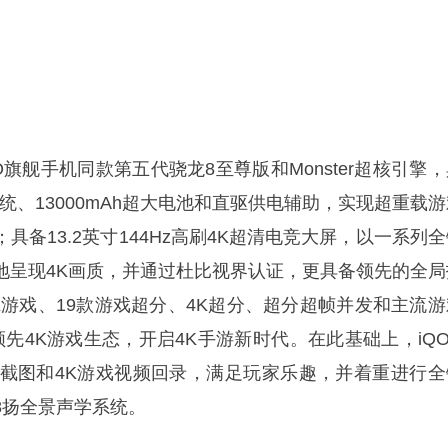
载iQOO旗舰手机同款第五代骁龙8至尊版和Monster超核引擎
统、13000mAh超大电池和直驱供电辅助，实现超重载游
具备13.2英寸144Hz高刷4K超清电竞大屏，以一系列
地呈现4K画质，并通过杜比视界认证，更具备领先的全局
K游戏、19款游戏超分、4K超分、超分超帧并发和主流游
造领先4K游戏生态，开启4K手游新时代。在此基础上，iQ
戏Live截图和4K游戏视频回录，满足玩家乐趣，并着重进行
8扬全景声学系统。