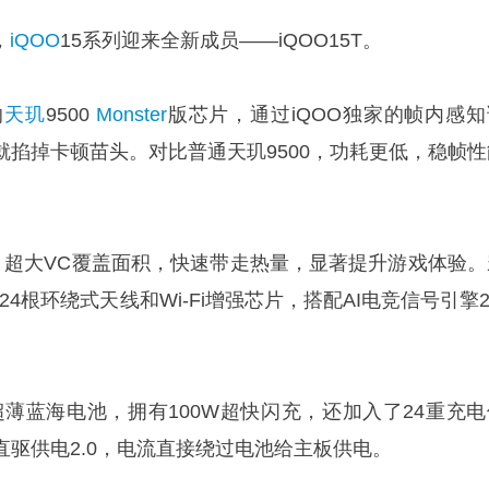
，
iQOO
15系列迎来全新成员——iQOO15T。
的
天玑
9500
Monster
版芯片，通过iQOO独家的帧内感知
就掐掉卡顿苗头。对比普通天玑9500，功耗更低，稳帧性
热，超大VC覆盖面积，快速带走热量，显著提升游戏体验。
24根环绕式天线和Wi-Fi增强芯片，搭配AI电竞信号引擎2
mAh超薄蓝海电池，拥有100W超快闪充，还加入了24重充
驱供电2.0，电流直接绕过电池给主板供电。