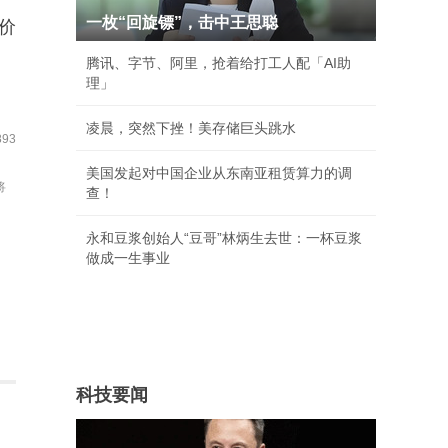
一枚“回旋镖”，击中王思聪
手价
腾讯、字节、阿里，抢着给打工人配「AI助
理」
凌晨，突然下挫！美存储巨头跳水
93
美国发起对中国企业从东南亚租赁算力的调
将
查！
永和豆浆创始人“豆哥”林炳生去世：一杯豆浆
做成一生事业
科技要闻