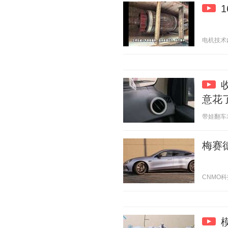
电机技术内参
意花
带娃翻车老父
梅赛德
CNMO科技 