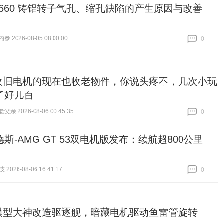
1660 铸铝转子气孔、缩孔缺陷的产生原因与改善
 2026-08-05 08:00:00
0
跟贴
0
收旧电机的现在也收老物件，你说头疼不，几次小玩
了好几百
亲 2026-08-06 00:45:35
0
跟贴
0
斯-AMG GT 53双电机版发布：续航超800公里
2026-08-06 16:41:17
0
跟贴
0
模型大神改造驱逐舰，暗藏电机驱动鱼雷管旋转