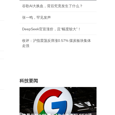
谷歌AI大换血，背后究竟发生了什么？
张一鸣，罕见发声
DeepSeek官宣涨价，且“幅度较大”！
收评：沪指震荡反弹涨0.57% 煤炭板块集体
走强
科技要闻
承