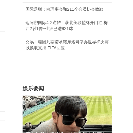
国际足联：向理事会和211个会员协会致歉
迈阿密国际4-2逆转！获北美联盟杯开门红 梅
西2射1传+生涯已进921球
交易！曝因凡蒂诺承诺摩洛哥举办世界杯决赛
以换取支持 FIFA回应
娱乐要闻