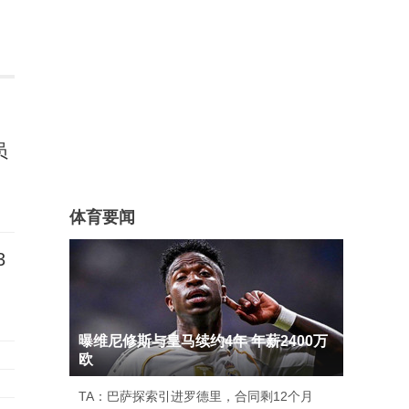
员
体育要闻
3
曝维尼修斯与皇马续约4年 年薪2400万
欧
TA：巴萨探索引进罗德里，合同剩12个月