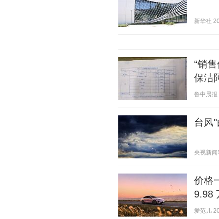
新华社 202
“销
保洁
鲁中晨报 20
台风"
央视新闻客户
价格一
9.9
爱范儿 202