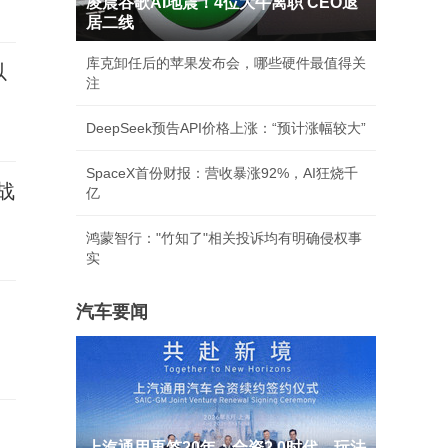
凌晨谷歌AI地震！4位大牛离职 CEO退
居二线
库克卸任后的苹果发布会，哪些硬件最值得关
以
注
DeepSeek预告API价格上涨：“预计涨幅较大”
SpaceX首份财报：营收暴涨92%，AI狂烧千
战
亿
鸿蒙智行："竹知了"相关投诉均有明确侵权事
实
汽车要闻
上汽通用再签20年：合资2.0时代，玩法