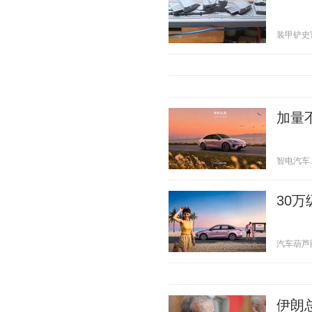
装甲铲史官 2
加量不
智电汽车. 2
30
汽车葫芦圈 2
伊朗