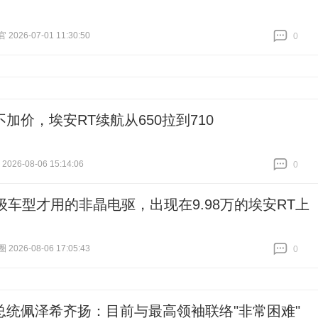
026-07-01 11:30:50
0
跟贴
0
加价，埃安RT续航从650拉到710
026-08-06 15:14:06
0
跟贴
0
万级车型才用的非晶电驱，出现在9.98万的埃安RT上
026-08-06 17:05:43
0
跟贴
0
总统佩泽希齐扬：目前与最高领袖联络"非常困难"