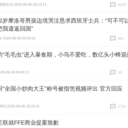
互动 2026-08-06 08:23:11
4039
跟贴
4039
12岁摩洛哥男孩边境哭泣恳求西班牙士兵：“可不可
把我遣返回国”
2026-08-06 00:59:41
981
跟贴
981
的“毛毛虫”进入暴食期，小鸟不爱吃，数亿头小蜂迎
6-08-06 09:44:11
58
跟贴
58
厨"全国小炒肉大王"称号被指凭视频评出 官方回应
 2026-08-05 18:26:41
2750
跟贴
2750
足联就FFE商业提案致歉