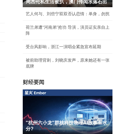
周杰伦私生活被扒，澳门传闻水落石出
艺人何与、刘些宁双双否认恋情：单身，勿扰
荷兰弟遭“河南弟”抢功 导演，演员证实亲自上
阵
受台风影响，浙江一演唱会紧急宣布延期
被前助理背刺，刘晓庆发声，原来她还有一张
底牌
财经要闻
"杭州六小龙"群核科技物理AI故事有水
分?