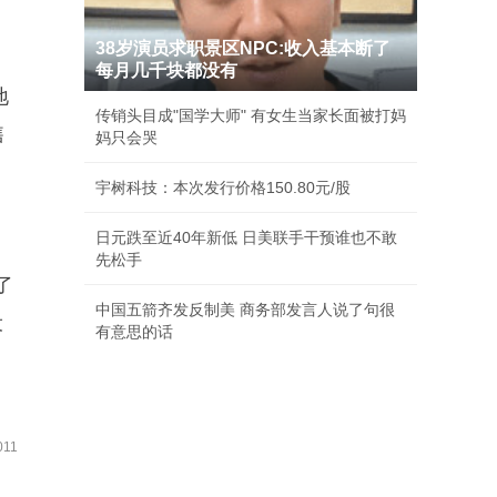
38岁演员求职景区NPC:收入基本断了
每月几千块都没有
地
传销头目成"国学大师" 有女生当家长面被打妈
售
妈只会哭
宇树科技：本次发行价格150.80元/股
日元跌至近40年新低 日美联手干预谁也不敢
先松手
了
中国五箭齐发反制美 商务部发言人说了句很
设
有意思的话
11