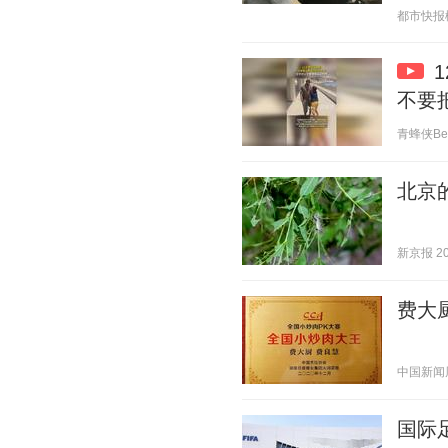
都市快报橙柿
不要
青蜂侠Bee 
北京
新京报 202
费大
中国新闻周刊
国际