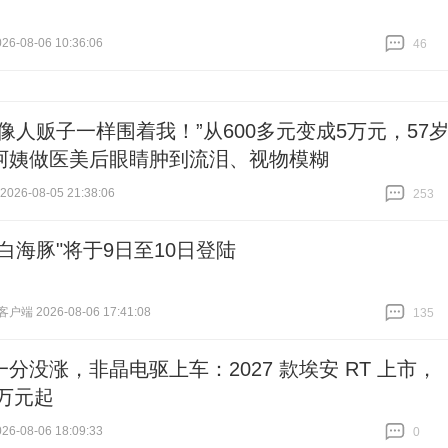
6-08-06 10:36:06
46
跟贴
46
售像人贩子一样围着我！”从600多元变成5万元，57
阿姨做医美后眼睛肿到流泪、视物模糊
26-08-05 21:38:06
253
跟贴
253
白海豚"将于9日至10日登陆
端 2026-08-06 17:41:08
135
跟贴
135
分没涨，非晶电驱上车：2027 款埃安 RT 上市，
8 万元起
6-08-06 18:09:33
0