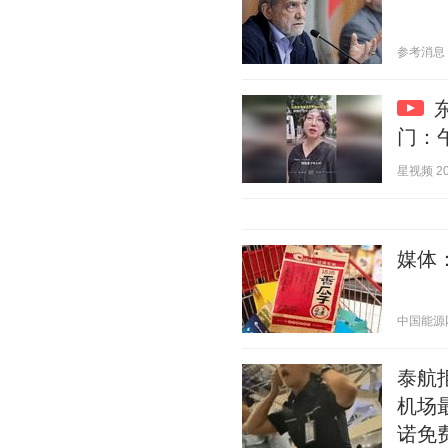
参考消息 20
门：
星视频 202
媒体
中国能源网 2
泰航
机场
诺免