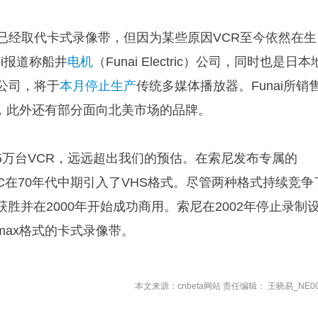
D已经取代卡式录像带，但因为某些原因VCR至今依然在生
ei报道称船井
电机
（Funai Electric）公司，同时也是日本
公司，将于
本月
停止生产
传统多媒体播放器。Funai所销
贴牌，此外还有部分面向北美市场的品牌。
了75万台VCR，远远超出我们的预估。在索尼发布专属的
JVC在70年代中期引入了VHS格式。尽管两种格式持续竞争
获胜并在2000年开始成功商用。索尼在2002年停止录制
max格式的卡式录像带。
本文来源：cnbeta网站 责任编辑： 王晓易_NE00