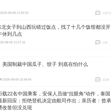
26-08-06 11:05:53
11673
跟贴
11673
东北女子到山西玩错过饭点，找了十几个饭馆都没开
午休到几点
6-08-05 21:57:31
139
跟贴
139
：美国制裁中国瓜子、饺子 到底在怕什么
026-08-06 10:48:04
2239
跟贴
2239
拒载22名中国乘客，安保人员做“拉眼角”动作，泰国
最新回应：拒绝登机决定由航司作出；亲历者：曾
费改签但没兑现