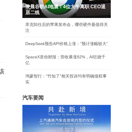
凌晨谷歌AI地震！4位大牛离职 CEO退
居二线
库克卸任后的苹果发布会，哪些硬件最值得关
注
承
DeepSeek预告API价格上涨：“预计涨幅较大”
SpaceX首份财报：营收暴涨92%，AI狂烧千
亿
该
鸿蒙智行："竹知了"相关投诉均有明确侵权事
实
汽车要闻