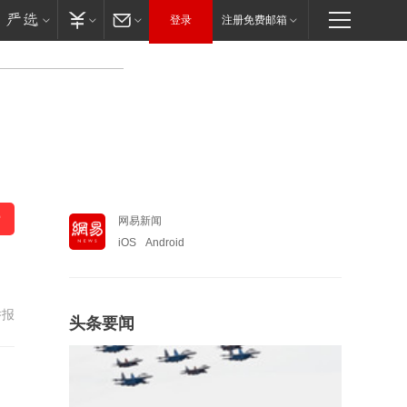
登录
注册免费邮箱
网易新闻
iOS
Android
举报
头条要闻