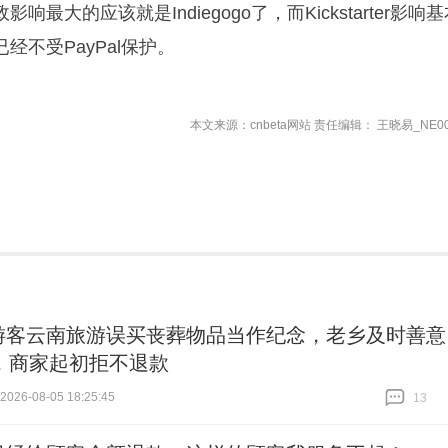
最大的应该就是Indiegogo了，而Kickstarter影响
经不受PayPal保护。
本文来源：cnbeta网站 责任编辑： 王晓易_NE00
游客云南旅游误买丧葬物品当作纪念，老乡及时善意
，商家起初拒不退款
26-08-05 18:25:45
13
跟贴
13