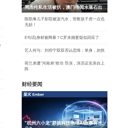
周杰伦私生活被扒，澳门传闻水落石出
陈凯琳儿子影院被泼汽水，管教孩子虎一点也
无妨！
E句话|身材被网暴？C罗未婚妻疑似回应了
公
艺人何与、刘些宁双双否认恋情：单身，勿扰
荷兰弟遭“河南弟”抢功 导演，演员证实亲自上
阵
财经要闻
"杭州六小龙"群核科技物理AI故事有水