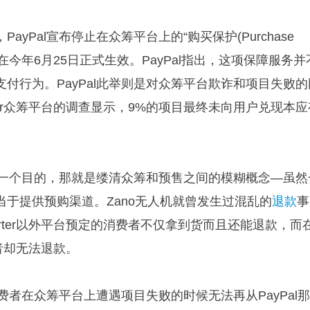
ayPal宣布停止在众筹平台上的“购买保护(Purchase
，新政将在今年6月25日正式生效。PayPal指出，这项保障服务并
付行为。PayPal此举则是对众筹平台欺诈和项目失败的
arter众筹平台的调查显示，9%的项目最终未向用户兑现本应
另外一个目的，那就是缕清众筹和预售之间的模糊概念—虽然
于提供预购渠道。Zano无人机就曾发生过混乱的
退款
事
tarter以外平台预定的消费者不仅拿到货而且还能退款，而
消费者却无法退款。
消费者在众筹平台上遭遇项目失败的时候无法再从PayPal那