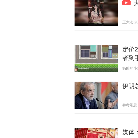
王大沁 202
定价2
者到手
奶凶的小霸王
伊朗
参考消息 20
媒体