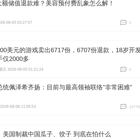
大额储值退款难？美容预付费乱象怎么解！
6-08-05 03:27:57
0
跟贴
0
00美元的游戏卖出6717份，6707份退款，18岁开
仅2000多
 2026-08-05 01:21:24
0
跟贴
0
总统佩泽希齐扬：目前与最高领袖联络"非常困难"
26-08-06 11:05:53
14776
跟贴
14776
：美国制裁中国瓜子、饺子 到底在怕什么