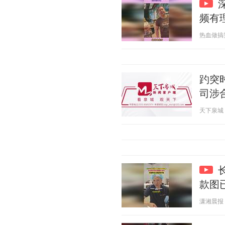
频有
热血做搞笑 2
趵突
司涉
天下泉城 20
款图
潇湘晨报 20