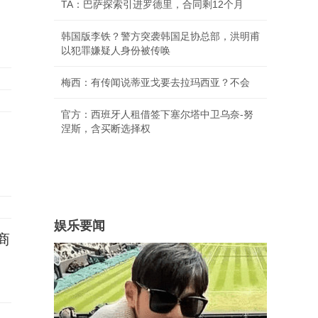
TA：巴萨探索引进罗德里，合同剩12个月
韩国版李铁？警方突袭韩国足协总部，洪明甫
以犯罪嫌疑人身份被传唤
梅西：有传闻说蒂亚戈要去拉玛西亚？不会
官方：西班牙人租借签下塞尔塔中卫乌奈-努
涅斯，含买断选择权
娱乐要闻
商