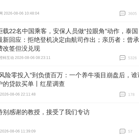
026-08-06 10:48:04
3605
跟贴
3605
拒载22名中国乘客，安保人员做“拉眼角”动作，泰国
最新回应：拒绝登机决定由航司作出；亲历者：曾
费改签但没兑现
互动 2026-08-06 08:23:11
5326
跟贴
5326
零风险零投入”到负债百万：一个养牛项目崩盘后，谁
户的贷款买单丨红星调查
26-08-06 22:11:48
178
跟贴
178
特别感谢的教授，接受了我们专访
26-08-06 11:39:09
57
跟贴
57