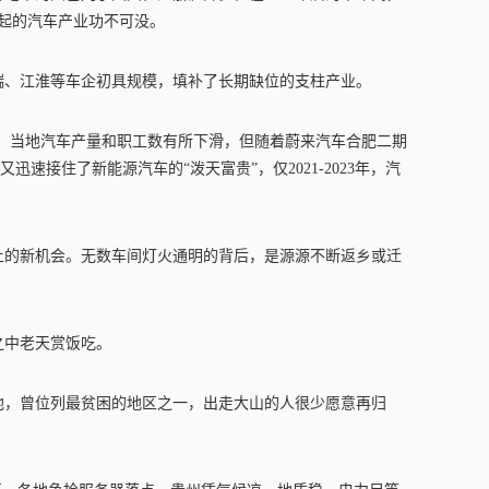
崛起的汽车产业功不可没。
奇瑞、江淮等车企初具规模，填补了长期缺位的支柱产业。
整影响，当地汽车产量和职工数有所下滑，但随着蔚来汽车合肥二期
徽又迅速接住了新能源汽车的“泼天富贵”，仅2021-2023年，汽
上的新机会。无数车间灯火通明的背后，是源源不断返乡或迁
之中老天赏饭吃。
地，曾位列最贫困的地区之一，出走大山的人很少愿意再归