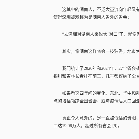
这其中的湖南人，不乏大量流向年轻又
使得深圳被戏称为是湖南人省外的省会：
“去深圳对湖南人来说太‘对口’了，就
其实，像湖南这样省会一枝独秀，地市
我们统计了2020年和2024年，27
银川和吉林长春排在前三，几乎都容纳了全
如果看这四年间的变化，东北、华中和
点的增幅领跑全国省会，或与疫情后人口回
真正令人意外的，是一直被低估的贵阳
口达19.96万人，超过所有省会 [9]。