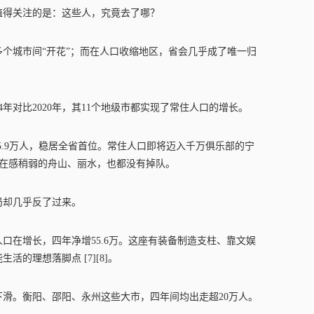
值得关注的是：这些人，究竟去了哪？
个城市间“开花”；而在人口收缩地区，省会几乎成了唯一归
4年对比2020年，其11个地级市都实现了常住人口的增长。
5.9万人，稳居全省首位。常住人口即将迈入千万俱乐部的宁
连存在感稍弱的舟山、丽水，也都没有掉队。
局却几乎反了过来。
住人口在增长，四年净增55.6万。这座有装备制造支柱、靠文娱
的理想落脚点 [7][8]。
下滑。衡阳、邵阳、永州这些大市，四年间均出走超20万人。