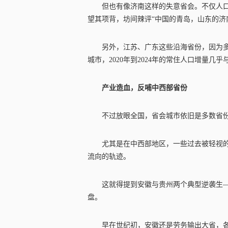
但也有像济南这样的失意省会。不仅人口
望其项背，坊间辣评“中国的青岛，山东的济南” 
另外，江苏、广东这些沿海省份，因为
城市，2020年到2024年的常住人口增量几
产业造血，反哺中西部省份
不过放眼全国，省会城市依旧是多数省
尤其是在中西部地区，一些过去被轻视的
流向的轨迹。
这就得提到安徽与贵州两个典型逆袭生—
盘。
早在世纪初，安徽还是劳务输出大省，各