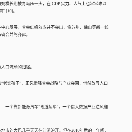
规模长期被青岛压一头，在 GDP 实力、人气上也常常难以
[10]。
多中心发展，省会虹吸效应并不突出，像苏州、佛山等新一线
乎与省会并驾齐驱。
份人口流动的归宿。
“老实孩子”，正凭借强省会战略与产业突围，悄然改写人口
—一个靠新能源汽车“弯道超车”，一个借大数据产业逆风翻
地市的大巴几乎天天往江浙沪开。但在2010年后的十年间，