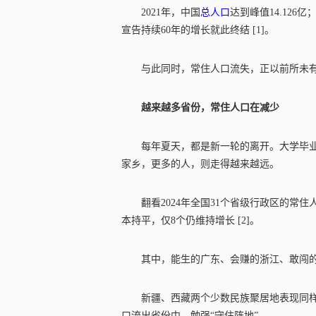
2021年，中国
总人口
达到峰值14.12
宣告持续60年的增长就此终结 [1]。
与此同时，常住人口流失，正以前所未
越来越多省份，常住人口在减少
每年夏天，都是新一轮的离开。大学毕
家乡，更多的人，则走得越来越远。
翻看2024年全国31个省级行政区的常
本持平，仅8个仍维持增长 [2]。
其中，能生的广东、会赚的浙江、敢闯
新疆、西藏两个少数民族聚居地表现同样
口流出省份中，勉强“守住阵地”。