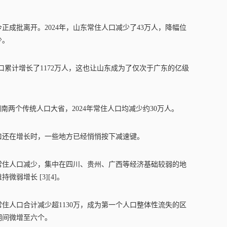
正成批离开。2024年，山东常住人口减少了43万人，降幅位
少。
住人口累计增长了1172万人，这也让山东成为了仅次于广东的亿级
南两个传统人口大省，2024年常住人口均减少约30万人。
口还在增长时，一些地方已经悄悄按下减速键。
出现常住人口减少，集中在四川、贵州、广西等经济基础较弱的地
弱增长 [3][4]。
常住人口合计减少超1130万，成为第一个人口整体性流失的区
期间微增至六个。