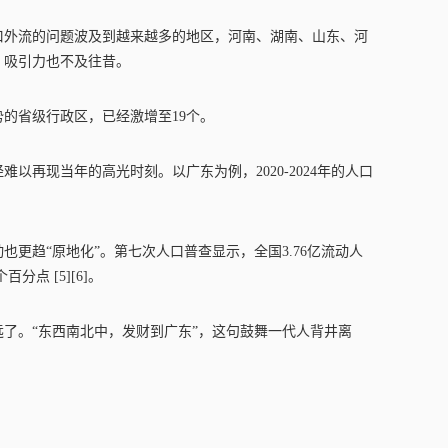
人口外流的问题波及到越来越多的地区，河南、湖南、山东、河
，吸引力也不及往昔。
态势的省级行政区，已经激增至19个。
以再现当年的高光时刻。以广东为例，2020-2024年的人口
更趋“原地化”。第七次人口普查显示，全国3.76亿流动人
分点 [5][6]。
了。“东西南北中，发财到广东”，这句鼓舞一代人背井离
。