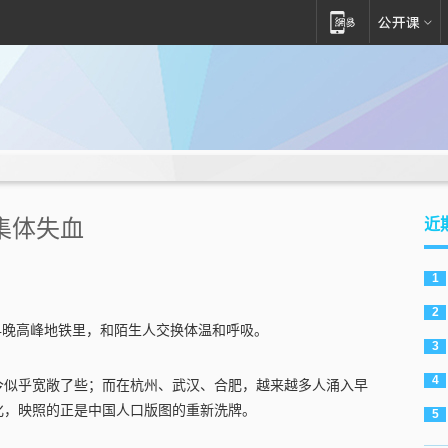
集体失血
近
1
2
早晚高峰地铁里，和陌生人交换体温和呼吸。
3
4
今似乎宽敞了些；而在杭州、武汉、合肥，越来越多人涌入早
化，映照的正是中国人口版图的重新洗牌。
5