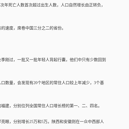
6亿；次年死亡人数首次超过出生人数，人口自然增长由正转负，
有的速度，席卷中国三分之二的省份。
业季刚过，一批又一批年轻人背起行囊，他们中只有少数回到
住人口数量，会发现有20个地区的常住人口较上年减少，3个基
的福建，分别位列全国常住人口增长榜的第一、二、四名。
亮眼，分别增长25万和5万。陕西和安徽则在一众中西部人