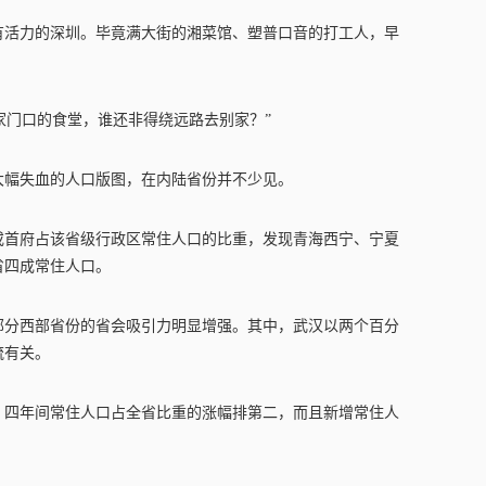
有活力的深圳。毕竟满大街的湘菜馆、塑普口音的打工人，早
像家门口的食堂，谁还非得绕远路去别家？”
大幅失血的人口版图，在内陆省份并不少见。
个省会或首府占该省级行政区常住人口的比重，发现青海西宁、宁夏
省四成常住人口。
部分西部省份的省会吸引力明显增强。其中，武汉以两个百分
流有关。
，四年间常住人口占全省比重的涨幅排第二，而且新增常住人